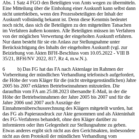
Abs. 1 Satz 4 FGO den Beteiligten von Amts wegen zu übermitteln.
Eine Mitteilung über die Einholung einer Auskunft kann selbst dann
nicht unterbleiben, wenn den Prozessbeteiligten der Inhalt der
Auskunft vollständig bekannt ist. Denn diese Kenntnis bedeutet
noch nicht, dass sich die Beteiligten zu den mitgeteilten Tatsachen
im Verfahren äußern konnten. Alle Beteiligten müssen im Verfahren
von der möglichen Verwertung der eingeholten Auskunft erfahren.
Nur dann besteht für sie ein Anlass zur Stellungnahme unter
Berücksichtigung des Inhalts der eingeholten Auskunft (vgl. zur
Beiziehung von Akten BFH-Beschluss vom 10.05.2022 - VIII B
35/21, BFH/NV 2022, 817, Rz 4, m.w.N.).
6 b) Das FG hat das FA nach Aktenlage im Rahmen der
Vorbereitung der mündlichen Verhandlung telefonisch aufgefordert,
die Höhe der vom Kläger für die (nicht streitgegenständlichen) Jahre
2005 bis 2007 erklärten Betriebseinnahmen mitzuteilen. Die
daraufhin vom FA am 25.08.2023 übersandte E-Mail, in der die
Höhe der Betriebseinnahmen der Jahre 2005 bis 2007 und für die
Jahre 2006 und 2007 auch Auszüge der
Einnahmenüberschussrechnung des Klägers mitgeteilt wurden, hat
das FG als Papierausdruck zur Akte genommen und als Akteninhalt
des FG-Verfahrens behandelt, ohne den Kläger darüber zu
informieren oder ihm Gelegenheit zur Stellungnahme zu geben.
Etwas anderes ergibt sich nicht aus den Gerichtsakten, insbesondere
nicht aus dem Protokoll der mündlichen Verhandlung vom