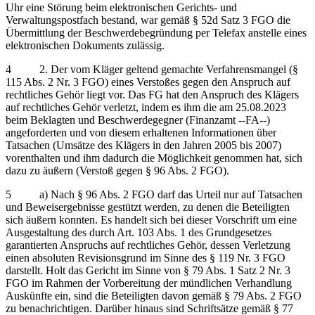
Uhr eine Störung beim elektronischen Gerichts- und
Verwaltungspostfach bestand, war gemäß § 52d Satz 3 FGO die
Übermittlung der Beschwerdebegründung per Telefax anstelle eines
elektronischen Dokuments zulässig.
4 2. Der vom Kläger geltend gemachte Verfahrensmangel (§
115 Abs. 2 Nr. 3 FGO) eines Verstoßes gegen den Anspruch auf
rechtliches Gehör liegt vor. Das FG hat den Anspruch des Klägers
auf rechtliches Gehör verletzt, indem es ihm die am 25.08.2023
beim Beklagten und Beschwerdegegner (Finanzamt ‑‑FA‑‑)
angeforderten und von diesem erhaltenen Informationen über
Tatsachen (Umsätze des Klägers in den Jahren 2005 bis 2007)
vorenthalten und ihm dadurch die Möglichkeit genommen hat, sich
dazu zu äußern (Verstoß gegen § 96 Abs. 2 FGO).
5 a) Nach § 96 Abs. 2 FGO darf das Urteil nur auf Tatsachen
und Beweisergebnisse gestützt werden, zu denen die Beteiligten
sich äußern konnten. Es handelt sich bei dieser Vorschrift um eine
Ausgestaltung des durch Art. 103 Abs. 1 des Grundgesetzes
garantierten Anspruchs auf rechtliches Gehör, dessen Verletzung
einen absoluten Revisionsgrund im Sinne des § 119 Nr. 3 FGO
darstellt. Holt das Gericht im Sinne von § 79 Abs. 1 Satz 2 Nr. 3
FGO im Rahmen der Vorbereitung der mündlichen Verhandlung
Auskünfte ein, sind die Beteiligten davon gemäß § 79 Abs. 2 FGO
zu benachrichtigen. Darüber hinaus sind Schriftsätze gemäß § 77