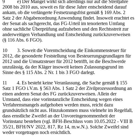
9 e) Der Mangel wirkt sich allerdings nur auf die Streitjahre
2008 bis 2010 aus, soweit es für diese Jahre entscheidend darauf
ankam, ob die verlängerte Festsetzungsfrist gemäß § 169 Abs. 2
Satz 2 der Abgabenordnung Anwendung findet. Insoweit erachtet es
der Senat als sachgerecht, das FG-Urteil im tenorierten Umfang
ohne sachliche Überprüfung aufzuheben und den Rechtsstreit zur
anderweitigen Verhandlung und Entscheidung zurückzuverweisen
(§ 116 Abs. 6 FGO).
10 3. Soweit die Vorentscheidung die Einkommensteuer für
2012, die gesonderte Feststellung von Besteuerungsgrundlagen für
2012 und die Umsatzsteuer für 2012 betrifft, ist die Beschwerde
unzulässig, da der Kläger insoweit keinen Zulassungsgrund im
Sinne des § 115 Abs. 2 Nr. 1 bis 3 FGO darlegt.
11 4. Es besteht keine Veranlassung, die Sache gemäß § 155
Satz 1 FGO i.V.m. § 563 Abs. 1 Satz 2 der Zivilprozessordnung an
einen anderen Senat des FG zurückzuverweisen. Allein der
Umstand, dass eine vorinstanzliche Entscheidung wegen eines
Verfahrensmangels aufgehoben werden muss, reicht dazu
grundsätzlich nicht aus. Hinzukommen muss vielmehr im Regelfall,
dass ernstliche Zweifel an der Unvoreingenommenheit der
Vorinstanz bestehen (vgl. BFH-Beschluss vom 10.05.2022 - VIII B
35/21, BFH/NV 2022, 817, Rz 14, m.w.N.). Solche Zweifel sind
weder vorgetragen noch ersichtlich.