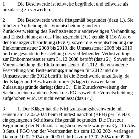
1 Die Beschwerde ist teilweise begründet und teilweise als
unzulässig zu verwerfen.
2 Die Beschwerde wurde fristgemäß begründet (dazu 1.). Sie
führt zur Aufhebung der Vorentscheidung und zur
Zurückverweisung des Rechtsstreits zur anderweitigen Verhandlung
und Entscheidung an das Finanzgericht (FG) gemäß § 116 Abs. 6
der Finanzgerichtsordnung (FGO), soweit die Vorentscheidung die
Einkommensteuer 2008 bis 2010, die Umsatzsteuer 2008 bis 2010
und die gesonderte Feststellung des verbleibenden Verlustvortrags
zur Einkommensteuer zum 31.12.2008 betrifft (dazu 2.). Soweit die
Vorentscheidung die Einkommensteuer für 2012, die gesonderte
Feststellung von Besteuerungsgrundlagen für 2012 und die
Umsatzsteuer für 2012 betrifft, ist die Beschwerde unzulässig, da
der Kläger und Beschwerdeführer (Kläger) insoweit keine
Zulassungsgründe darlegt (dazu 3.). Die Zurückverweisung der
Sache an einen anderen Senat des FG, soweit die Vorentscheidung
aufgehoben wird, ist nicht veranlasst (dazu 4.).
3 1. Der Kläger hat die Nichtzulassungsbeschwerde mit
seinem am 12.02.2024 beim Bundesfinanzhof (BFH) per Telefax
eingegangenen Schriftsatz fristgemäß begründet. Die Frist zur
Begründung der Nichtzulassungsbeschwerde war gemäß § 116 Abs.
3 Satz 4 FGO von der Vorsitzenden bis zum 12.02.2024 verlängert.
Da vom 10.02.2024 um 00:00 Uhr bis zum 13.02.2024 um 09:00