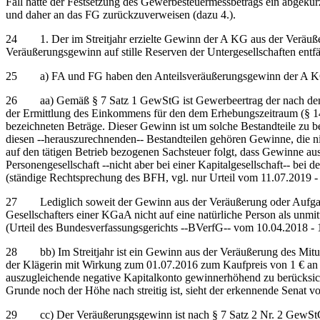
Fall hätte der Festsetzung des Gewerbesteuermessbetrags ein abgekür
und daher an das FG zurückzuverweisen (dazu 4.).
24 1. Der im Streitjahr erzielte Gewinn der A KG aus der Veräußerun
Veräußerungsgewinn auf stille Reserven der Untergesellschaften entf
25 a) FA und FG haben den Anteilsveräußerungsgewinn der A KG zu
26 aa) Gemäß § 7 Satz 1 GewStG ist Gewerbeertrag der nach den Vo
der Ermittlung des Einkommens für den dem Erhebungszeitraum (§ 1
bezeichneten Beträge. Dieser Gewinn ist um solche Bestandteile zu 
diesen ‑‑herauszurechnenden‑‑ Bestandteilen gehören Gewinne, die 
auf den tätigen Betrieb bezogenen Sachsteuer folgt, dass Gewinne au
Personengesellschaft ‑‑nicht aber bei einer Kapitalgesellschaft‑‑ be
(ständige Rechtsprechung des BFH, vgl. nur Urteil vom 11.07.2019 -
27 Lediglich soweit der Gewinn aus der Veräußerung oder Aufgabe de
Gesellschafters einer KGaA nicht auf eine natürliche Person als unm
(Urteil des Bundesverfassungsgerichts ‑‑BVerfG‑‑ vom 10.04.2018 -
28 bb) Im Streitjahr ist ein Gewinn aus der Veräußerung des Mitun
der Klägerin mit Wirkung zum 01.07.2016 zum Kaufpreis von 1 € an B
auszugleichende negative Kapitalkonto gewinnerhöhend zu berücksi
Grunde noch der Höhe nach streitig ist, sieht der erkennende Senat 
29 cc) Der Veräußerungsgewinn ist nach § 7 Satz 2 Nr. 2 GewStG Teil