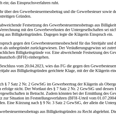
 ein; das Einspruchsverfahren ruht.
 über den Gewerbesteuermessbetrag und die Gewerbesteuer sowie den B
streitigen Gründen.
eichende Festsetzung des Gewerbesteuermessbetrags aus Billigkeits
ine Verrechnung mit den Gewerbeverlusten der Untergesellschaften sei 
ung aus Billigkeitsgründen. Dagegen legte die Klägerin Einspruch ein.
ch gegen den Gewerbesteuermessbescheid für das Streitjahr und de
den als unbegründet zurückgewiesen. Der Veräußerungsgewinn sei zutre
hlichen Billigkeitsgründe vor. Eine abweichende Festsetzung des Ge
finanzhofs (BFH) einhergehen.
eschluss vom 20.04.2023, wies das FG die gegen den Gewerbesteuermes
tjahr aus Billigkeitsgründen gerichtete Klage, mit der die Klägerin 
 Satz 2 Nr. 2 GewStG im Gewerbeertrag der Klägerin als Obergesel
n erfolge nicht. Der Wortlaut des § 7 Satz 2 Nr. 2 GewStG und dessen
rgesellschaften in Betracht. Zudem könnten bei der Ermittlung des Gew
tz zur Situation im Feststellungsverfahren (BFH-Urteil vom 01.07.200
den. Eine Kürzung nach § 9 Nr. 3 Satz 2 GewStG, der allein die Unter
teuermessbetrags aus Billigkeitsgründen zu Recht abgelehnt. Die (