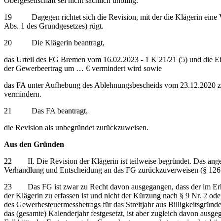
Obergesellschaft sei nicht sachlich unbillig.
19 Dagegen richtet sich die Revision, mit der die Klägerin eine Ve
Abs. 1 des Grundgesetzes) rügt.
20 Die Klägerin beantragt,
das Urteil des FG Bremen vom 16.02.2023 - 1 K 21/21 (5) und die 
der Gewerbeertrag um … € vermindert wird sowie
das FA unter Aufhebung des Ablehnungsbescheids vom 23.12.2020 zu
vermindern.
21 Das FA beantragt,
die Revision als unbegründet zurückzuweisen.
Aus den Gründen
22 II. Die Revision der Klägerin ist teilweise begründet. Das angefo
Verhandlung und Entscheidung an das FG zurückzuverweisen (§ 126 A
23 Das FG ist zwar zu Recht davon ausgegangen, dass der im Erheb
der Klägerin zu erfassen ist und nicht der Kürzung nach § 9 Nr. 2 o
des Gewerbesteuermessbetrags für das Streitjahr aus Billigkeitsgründ
das (gesamte) Kalenderjahr festgesetzt, ist aber zugleich davon ausge