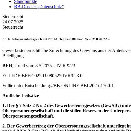
Standpunkte
BB-Dossier „Datenschutz“
Steuerrecht
24.07.2025
Steuerrecht
BFH
: Teilweise inhaltsgleich mit BFH-Urteil vom 08.05.2025 – IV R 40/22 –
Gewerbesteuerrechtliche Zurechnung des Gewinns aus der Anteilsverä
Beteiligung
BFH
, Urteil vom 8.5.2025 – IV R 9/23
ECLI:DE:BFH:2025:U.080525.IVR9.23.0
Volltext der Entscheidung://BB-ONLINE BBL2025-1760-1
Amtliche Leitsätze
1. Der § 7 Satz 2 Nr. 2 des Gewerbesteuergesetzes (GewStG) unter
Oberpersonengesellschaft und die stillen Reserven der Unterpers
Oberpersonengesellschaft.
2. Der Gewerbeertrag der Oberpersonengesellschaft unterliegt i