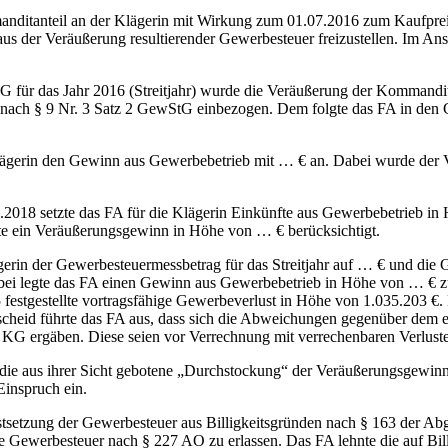
nteil an der Klägerin mit Wirkung zum 01.07.2016 zum Kaufpreis v
 aus der Veräußerung resultierender Gewerbesteuer freizustellen. Im 
 das Jahr 2016 (Streitjahr) wurde die Veräußerung der Kommanditbe
nach § 9 Nr. 3 Satz 2 GewStG einbezogen. Dem folgte das FA in den 
gerin den Gewinn aus Gewerbebetrieb mit … € an. Dabei wurde der V
18 setzte das FA für die Klägerin Einkünfte aus Gewerbebetrieb in 
ste ein Veräußerungsgewinn in Höhe von … € berücksichtigt.
er Gewerbesteuermessbetrag für das Streitjahr auf … € und die Gew
t. Dabei legte das FA einen Gewinn aus Gewerbebetrieb in Höhe von … €
5 festgestellte vortragsfähige Gewerbeverlust in Höhe von 1.035.203 
cheid führte das FA aus, dass sich die Abweichungen gegenüber dem e
KG ergäben. Diese seien vor Verrechnung mit verrechenbaren Verluste
e aus ihrer Sicht gebotene „Durchstockung“ der Veräußerungsgewinne
Einspruch ein.
tzung der Gewerbesteuer aus Billigkeitsgründen nach § 163 der Ab
 Gewerbesteuer nach § 227 AO zu erlassen. Das FA lehnte die auf Bil