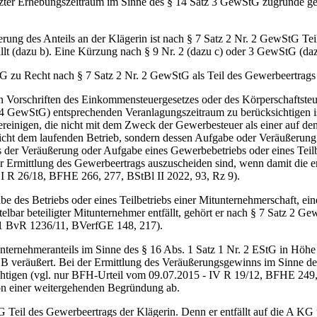
zter Erhebungszeitraum im Sinne des § 14 Satz 3 GewStG zugrunde gele
g des Anteils an der Klägerin ist nach § 7 Satz 2 Nr. 2 GewStG Teil 
ällt (dazu b). Eine Kürzung nach § 9 Nr. 2 (dazu c) oder 3 GewStG (daz
 Recht nach § 7 Satz 2 Nr. 2 GewStG als Teil des Gewerbeertrags d
rschriften des Einkommensteuergesetzes oder des Körperschaftsteue
4 GewStG) entsprechenden Veranlagungszeitraum zu berücksichtigen i
bereinigen, die nicht mit dem Zweck der Gewerbesteuer als einer auf d
nicht dem laufenden Betrieb, sondern dessen Aufgabe oder Veräußerung
s der Veräußerung oder Aufgabe eines Gewerbebetriebs oder eines Teil
i der Ermittlung des Gewerbeertrags auszuscheiden sind, wenn damit die 
 I R 26/18, BFHE 266, 277, BStBl II 2022, 93, Rz 9).
s Betriebs oder eines Teilbetriebs einer Mitunternehmerschaft, eines
ittelbar beteiligter Mitunternehmer entfällt, gehört er nach § 7 Satz 
 1 BvR 1236/11, BVerfGE 148, 217).
ternehmeranteils im Sinne des § 16 Abs. 1 Satz 1 Nr. 2 EStG in Höh
 veräußert. Bei der Ermittlung des Veräußerungsgewinns im Sinne des
chtigen (vgl. nur BFH-Urteil vom 09.07.2015 - IV R 19/12, BFHE 249
von einer weitergehenden Begründung ab.
 des Gewerbeertrags der Klägerin. Denn er entfällt auf die A KG und 