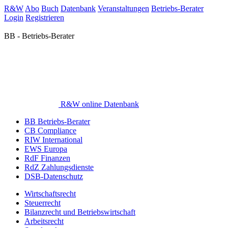
R&W
Abo
Buch
Datenbank
Veranstaltungen
Betriebs-Berater
Login
Registrieren
BB - Betriebs-Berater
R&W online Datenbank
BB Betriebs-Berater
CB Compliance
RIW International
EWS Europa
RdF Finanzen
RdZ Zahlungsdienste
DSB-Datenschutz
Wirtschaftsrecht
Steuerrecht
Bilanzrecht und Betriebswirtschaft
Arbeitsrecht