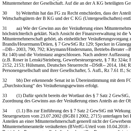
Mitunternehmer der Gesellschaft. Auf die an der A KG beteiligten Ges
30 b) Weiterhin hat das FG zu Recht entschieden, dass der Anteilsve
Wirtschaftsgütern der B KG und der C KG (Untergesellschaften) entfäl
31 aa) Wie der Gewinn aus der Veräußerung eines Mitunternehmerante
höchstrichterlich geklärt. Nach Ansicht der Finanzverwaltung ist die
Mitunternehmerschaft gehört, als einheitlicher Veräußerungsvorgang 
Brandis/Heuermann/Drüen, § 7 GewStG Rz 129; Specker in Glanegge
‑‑DB‑‑ 2003, 790, 792; Kleymann/Hindersmann, Betriebs-Berater ‑‑B
Rz 140) und die Vorinstanz angeschlossen. Nach anderer Auffassung i
(z.B. Roser in Lenski/Steinberg, Gewerbesteuergesetz, § 7 Rz 324
2152, 2153; Hülsmann, Deutsches Steuerrecht ‑‑DStR‑‑ 2014, 184; R
Personengesellschaft und ihrer Gesellschafter, 5. Aufl., Rz 7.61 ff.; 
32 bb) Der erkennende Senat ist in Übereinstimmung mit dem FG de
„Durchstockung“ des Veräußerungsgewinns erfolgt.
33 (1) Dafür spricht bereits der Wortlaut des § 7 Satz 2 GewStG,
Zuordnung des Gewinns aus der Veräußerung eines Anteils an der Ob
34 (1.1) Bis zur Einführung des § 7 Satz 2 GewStG mit Wirkung a
Steuergesetzen vom 23.07.2002 (BGBl I 2002, 2715) unterlagen bei 
Anteilen an einer Mitunternehmerschaft generell nicht der Gewerbeste
Mitunternehmeranteile veräußerten (BVerfG-Urteil vom 10.04.2018 - 