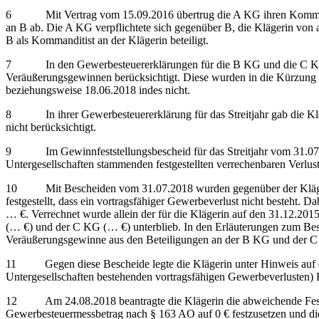
6 Mit Vertrag vom 15.09.2016 übertrug die A KG ihren Kommandita
an B ab. Die A KG verpflichtete sich gegenüber B, die Klägerin von
B als Kommanditist an der Klägerin beteiligt.
7 In den Gewerbesteuererklärungen für die B KG und die C KG für
Veräußerungsgewinnen berücksichtigt. Diese wurden in die Kürzung 
beziehungsweise 18.06.2018 indes nicht.
8 In ihrer Gewerbesteuererklärung für das Streitjahr gab die Klä
nicht berücksichtigt.
9 Im Gewinnfeststellungsbescheid für das Streitjahr vom 31.07.20
Untergesellschaften stammenden festgestellten verrechenbaren Verlu
10 Mit Bescheiden vom 31.07.2018 wurden gegenüber der Klägerin d
festgestellt, dass ein vortragsfähiger Gewerbeverlust nicht besteh
… €. Verrechnet wurde allein der für die Klägerin auf den 31.12.201
(… €) und der C KG (… €) unterblieb. In den Erläuterungen zum Bes
Veräußerungsgewinne aus den Beteiligungen an der B KG und der C 
11 Gegen diese Bescheide legte die Klägerin unter Hinweis auf di
Untergesellschaften bestehenden vortragsfähigen Gewerbeverlusten) 
12 Am 24.08.2018 beantragte die Klägerin die abweichende Festse
Gewerbesteuermessbetrag nach § 163 AO auf 0 € festzusetzen und die