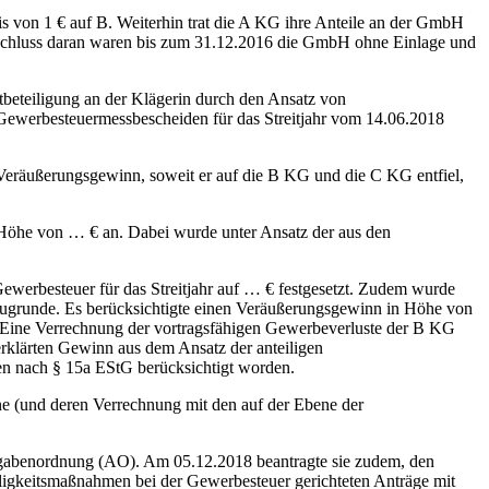
on 1 € auf B. Weiterhin trat die A KG ihre Anteile an der GmbH
Anschluss daran waren bis zum 31.12.2016 die GmbH ohne Einlage und
teiligung an der Klägerin durch den Ansatz von
Gewerbesteuermessbescheiden für das Streitjahr vom 14.06.2018
eräußerungsgewinn, soweit er auf die B KG und die C KG entfiel,
Höhe von … € an. Dabei wurde unter Ansatz der aus den
erbesteuer für das Streitjahr auf … € festgesetzt. Zudem wurde
 zugrunde. Es berücksichtigte einen Veräußerungsgewinn in Höhe von
€. Eine Verrechnung der vortragsfähigen Gewerbeverluste der B KG
rklärten Gewinn aus dem Ansatz der anteiligen
n nach § 15a EStG berücksichtigt worden.
 (und deren Verrechnung mit den auf der Ebene der
gabenordnung (AO). Am 05.12.2018 beantragte sie zudem, den
ligkeitsmaßnahmen bei der Gewerbesteuer gerichteten Anträge mit