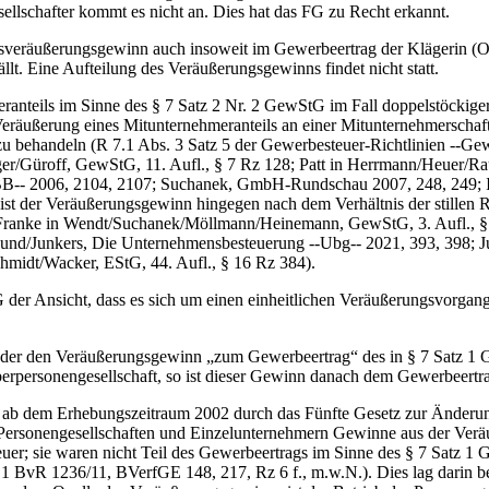
ellschafter kommt es nicht an. Dies hat das FG zu Recht erkannt.
räußerungsgewinn auch insoweit im Gewerbeertrag der Klägerin (Oberges
lt. Eine Aufteilung des Veräußerungsgewinns findet nicht statt.
ils im Sinne des § 7 Satz 2 Nr. 2 GewStG im Fall doppelstöckiger Pe
 Veräußerung eines Mitunternehmeranteils an einer Mitunternehmerschaf
zu behandeln (R 7.1 Abs. 3 Satz 5 der Gewerbesteuer-Richtlinien ‑‑Gew
r/Güroff, GewStG, 11. Aufl., § 7 Rz 128; Patt in Herrmann/Heuer/R
B‑‑ 2006, 2104, 2107; Suchanek, GmbH-Rundschau 2007, 248, 249; Inst
st der Veräußerungsgewinn hingegen nach dem Verhältnis der stillen R
a; Franke in Wendt/Suchanek/Möllmann/Heinemann, GewStG, 3. Aufl., 
und/Junkers, Die Unternehmensbesteuerung ‑‑Ubg‑‑ 2021, 393, 398; J
Schmidt/Wacker, EStG, 44. Aufl., § 16 Rz 384).
r Ansicht, dass es sich um einen einheitlichen Veräußerungsvorgang
 der den Veräußerungsgewinn „zum Gewerbeertrag“ des in § 7 Satz 1 
erpersonengesellschaft, so ist dieser Gewinn danach dem Gewerbeertr
b dem Erhebungszeitraum 2002 durch das Fünfte Gesetz zur Änderun
Personengesellschaften und Einzelunternehmern Gewinne aus der Veräu
uer; sie waren nicht Teil des Gewerbeertrags im Sinne des § 7 Satz 1 G
1 BvR 1236/11, BVerfGE 148, 217, Rz 6 f., m.w.N.). Dies lag darin be