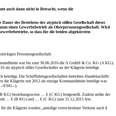
mt auch dann nicht in Betracht, wenn die
ie Dauer des Bestehens der atypisch stillen Gesellschaft dieser
traum einen Gewerbebetrieb als Oberpersonengesellschaft. Wird
 Gewerbebetriebe, so dass für die beiden abgekürzten
töckigen Personengesellschaft.
anditistin war bis zum 30.06.2016 die A GmbH & Co. KG (A KG);
ls atypisch stiller Gesellschafter an der Klägerin beteiligt.
teiligt. Die Schifffahrtsgesellschaften betreiben Handelsschiffe
e Klägerin seit 2012 als einzige Kommanditistin beteiligt war.
 ‑‑EStG‑‑).
G) beziehungsweise … € (C KG) festgestellt. Zudem stellte der
) mit … € (B KG) und … € (C KG) zum 31.12.2015 fest.
r die Klägerin wurden „anteilige verrechenbare Verluste nach §