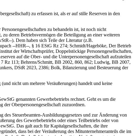
ellschaft) zu erfassen ist, als er auf stille Reserven in den
rsonengesellschaften zu behandeln ist, ist noch nicht
t, zu deren Betriebsvermögen die Beteiligung an einer weiteren
StR‑‑). Dem haben sich Teile der Literatur (z.B.
aupach ‑‑HHR‑‑, § 16 EStG Rz 274; Schmidt/Hageböke, Der Betrieb
itut der Wirtschaftsprüfer, Doppelstöckige Personengesellschaften,
eserven auf die Ober- und die Unterpersonengesellschaft aufzuteilen
§ 7 Rz 113; Behrens/Schmitt, BB 2002, 860, 862; Ludwig, BB 2007,
unkers, DStR 2023, 2386; Bolk, Bilanzierung und Besteuerung der
 (und nicht um mehrere Veräußerungen) handelt und keine
GewStG genannten Gewerbebetriebs rechnet. Geht es um die
ag der Oberpersonengesellschaft zuzuordnen.
g des Steuerbeamten-Ausbildungsgesetzes und zur Änderung von
ßerung des Gewerbebetriebs oder eines Teilbetriebs oder von
ewStG. Das galt auch für Kapitalgesellschaften, die ihre
gründet, dass bei der Veräußerung des Mitunternehmeranteils die im