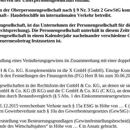
serven der Unterpersonengesellschaft entfällt.
n der Oberpersonengesellschaft nach § 9 Nr. 3 Satz 2 GewStG kom
aft‑‑ Handelsschiffe im internationalen Verkehr betreibt.
onengesellschaft, ist das Unternehmen der Personengesellschaft für d
chtsprechung). Die Personengesellschaft unterhält in diesem Zei
sonengesellschaft in einem Kalenderjahr nacheinander verschiedene
uermessbetrag festzusetzen ist.
dlung eines Veräußerungsgewinns im Zusammenhang mit einer doppels
H & Co. KG. Komplementärin ist die X GmbH (GmbH). Einzige Komm
den Feststellungen des Finanzgerichts (FG) Herr B bis zum 30.06.2016 a
llschaften in der Rechtsform der GmbH & Co. KG, an denen sie sich be
B GmbH & Co. KG (B KG) und die C GmbH & Co. KG (C KG), an denen di
inn durch Bestandsvergleich (§ 5 Abs. 1 des Einkommensteuergesetzes
2015 verrechenbare Verluste nach § 15a EStG in Höhe von … € (B K
higen Gewerbeverluste nach § 10a des Gewerbesteuergesetzes (GewStG
tellung von Besteuerungsgrundlagen (Gewinnfeststellungsbescheid) fü
de des Wirtschaftsjahres“ in Höhe von … € in Ansatz gebracht.