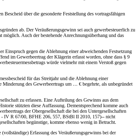
escheid über die gesonderte Feststellung des vortragsfähigen
gründen ab. Der Veräußerungsgewinn sei auch gewerbesteuerlich zu
nicht möglich. Auch der bestehende Anrechnungsüberhang und das
r Einspruch gegen die Ablehnung einer abweichenden Festsetzung
ffend im Gewerbeertrag der Klägerin erfasst worden, ohne dass § 9
werbesteuermessbetrags würde vielmehr mit einem Verstoß gegen
sbescheid für das Streitjahr und die Ablehnung einer
eine Minderung des Gewerbeertrags um … € begehrte, als unbegründet
lschaft zu erfassen. Eine Aufteilung des Gewinns aus dem
 Historie stützten diese Auffassung. Dementsprechend komme auch
erbeertrags der Obergesellschaft die bei den Untergesellschaften
4 - IV R 67/00, BFHE 206, 557, BStBl II 2010, 157)‑‑ nicht
gesellschaften begünstige, komme ebenso wenig in Betracht.
vollständige) Erfassung des Veräußerungsgewinns bei der