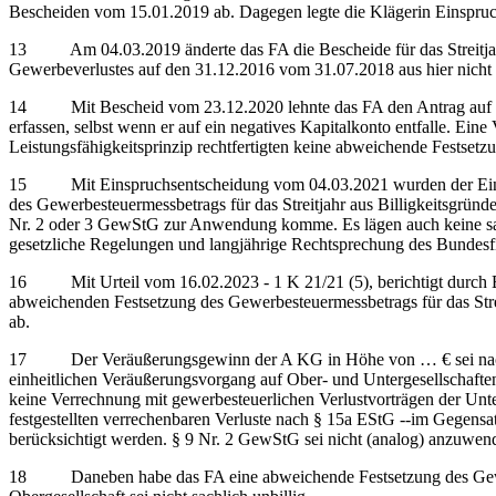
Bescheiden vom 15.01.2019 ab. Dagegen legte die Klägerin Einspruch
13 Am 04.03.2019 änderte das FA die Bescheide für das Streitjahr
Gewerbeverlustes auf den 31.12.2016 vom 31.07.2018 aus hier nicht 
14 Mit Bescheid vom 23.12.2020 lehnte das FA den Antrag auf abw
erfassen, selbst wenn er auf ein negatives Kapitalkonto entfalle. E
Leistungsfähigkeitsprinzip rechtfertigten keine abweichende Festsetz
15 Mit Einspruchsentscheidung vom 04.03.2021 wurden der Einspru
des Gewerbesteuermessbetrags für das Streitjahr aus Billigkeitsgrün
Nr. 2 oder 3 GewStG zur Anwendung komme. Es lägen auch keine sac
gesetzliche Regelungen und langjährige Rechtsprechung des Bundes
16 Mit Urteil vom 16.02.2023 - 1 K 21/21 (5), berichtigt durch B
abweichenden Festsetzung des Gewerbesteuermessbetrags für das Strei
ab.
17 Der Veräußerungsgewinn der A KG in Höhe von … € sei nach § 7
einheitlichen Veräußerungsvorgang auf Ober- und Untergesellschafte
keine Verrechnung mit gewerbesteuerlichen Verlustvorträgen der Unte
festgestellten verrechenbaren Verluste nach § 15a EStG ‑‑im Gegensa
berücksichtigt werden. § 9 Nr. 2 GewStG sei nicht (analog) anzuwen
18 Daneben habe das FA eine abweichende Festsetzung des Gewerbes