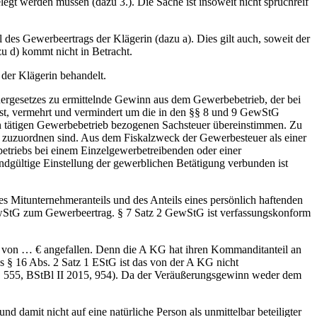
gt werden müssen (dazu 3.). Die Sache ist insoweit nicht spruchreif
des Gewerbeertrags der Klägerin (dazu a). Dies gilt auch, soweit der
u d) kommt nicht in Betracht.
er Klägerin behandelt.
rgesetzes zu ermittelnde Gewinn aus dem Gewerbebetrieb, der bei
st, vermehrt und vermindert um die in den §§ 8 und 9 GewStG
en tätigen Gewerbebetrieb bezogenen Sachsteuer übereinstimmen. Zu
 zuzuordnen sind. Aus dem Fiskalzweck der Gewerbesteuer als einer
betriebs bei einem Einzelgewerbetreibenden oder einer
endgültige Einstellung der gewerblichen Betätigung verbunden ist
 Mitunternehmeranteils und des Anteils eines persönlich haftenden
2 GewStG zum Gewerbeertrag. § 7 Satz 2 GewStG ist verfassungskonform
e von … € angefallen. Denn die A KG hat ihren Kommanditanteil an
 § 16 Abs. 2 Satz 1 EStG ist das von der A KG nicht
, 555, BStBl II 2015, 954). Da der Veräußerungsgewinn weder dem
damit nicht auf eine natürliche Person als unmittelbar beteiligter