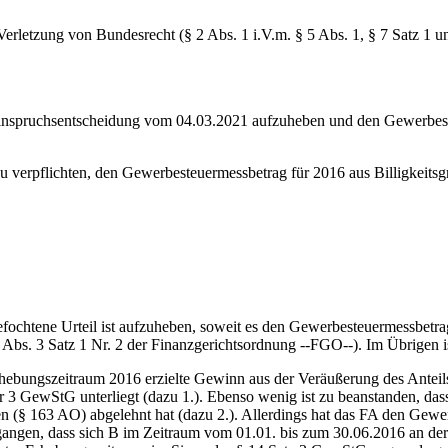
rletzung von Bundesrecht (§ 2 Abs. 1 i.V.m. § 5 Abs. 1, § 7 Satz 1 u
Einspruchsentscheidung vom 04.03.2021 aufzuheben und den Gewerbest
 verpflichten, den Gewerbesteuermessbetrag für 2016 aus Billigkeit
chtene Urteil ist aufzuheben, soweit es den Gewerbesteuermessbetrag für
bs. 3 Satz 1 Nr. 2 der Finanzgerichtsordnung ‑‑FGO‑‑). Im Übrigen is
ungszeitraum 2016 erzielte Gewinn aus der Veräußerung des Anteils
der 3 GewStG unterliegt (dazu 1.). Ebenso wenig ist zu beanstanden, d
en (§ 163 AO) abgelehnt hat (dazu 2.). Allerdings hat das FA den Gewe
gangen, dass sich B im Zeitraum vom 01.01. bis zum 30.06.2016 an der Kl