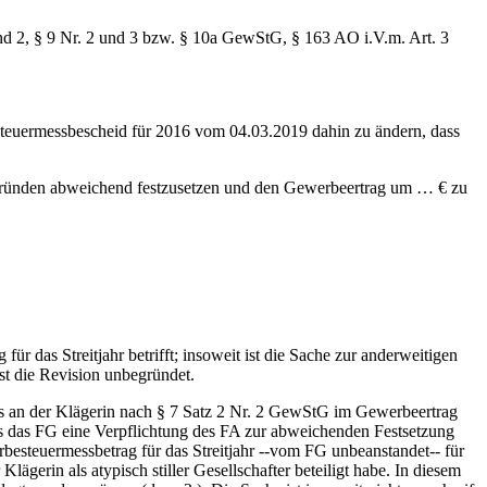
nd 2, § 9 Nr. 2 und 3 bzw. § 10a GewStG, § 163 AO i.V.m. Art. 3
euermessbescheid für 2016 vom 04.03.2019 dahin zu ändern, dass
sgründen abweichend festzusetzen und den Gewerbeertrag um … € zu
 das Streitjahr betrifft; insoweit ist die Sache zur anderweitigen
t die Revision unbegründet.
 an der Klägerin nach § 7 Satz 2 Nr. 2 GewStG im Gewerbeertrag
ass das FG eine Verpflichtung des FA zur abweichenden Festsetzung
rbesteuermessbetrag für das Streitjahr ‑‑vom FG unbeanstandet‑‑ für
ägerin als atypisch stiller Gesellschafter beteiligt habe. In diesem