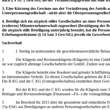
nach § 9 Nr. 2 GewStG, als der Veräußerungsgewinn auf stille Re
3. Eine Kürzung des Gewinns aus der Veräußerung des Anteils a
Unterpersonengesellschaft ‑‑nicht aber die Oberpersonengesellsch
4. Beteiligt sich ein atypisch stiller Gesellschafter an einer Pers
(weiteren) Mitunternehmerschaft zugeordnet (Bestätigung der Re
die atypisch stille Beteiligung unterjährig beendet, hat die Per
Erhebungszeiträume (§ 14 Satz 3 GewStG) jeweils ein Gewerbeste
Sachverhalt
1 I. Streitig ist insbesondere die gewerbesteuerrechtliche Behan
2 Die Klägerin und Revisionsklägerin (Klägerin) ist eine Gmb
sie war zugleich alleinige Gesellschafterin der GmbH. Zudem war nach 
3 Die Klägerin betreibt eine Reederei und gründet Schifffahrtsgese
im internationalen Verkehr. Zu diesen Gesellschaften gehören die 
Die B KG und die C KG (Untergesellschaften) ermittelten ihren Gew
4 Bei der B KG und der C KG wurden für die Klägerin zum 31.12.
Beklagte und Revisionsbeklagte (Finanzamt ‑‑FA‑‑) die vortragsfä
5 Im Bescheid für 2015 über die gesonderte und einheitliche Fests
15a EStG aus Beteiligungen an anderen Personengesellschaften am En