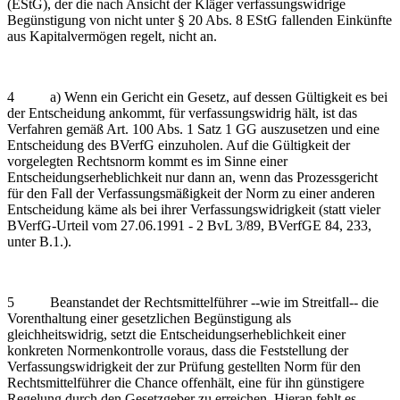
(EStG), der die nach Ansicht der Kläger verfassungswidrige
Begünstigung von nicht unter § 20 Abs. 8 EStG fallenden Einkünfte
aus Kapitalvermögen regelt, nicht an.
4 a) Wenn ein Gericht ein Gesetz, auf dessen Gültigkeit es bei
der Entscheidung ankommt, für verfassungswidrig hält, ist das
Verfahren gemäß Art. 100 Abs. 1 Satz 1 GG auszusetzen und eine
Entscheidung des BVerfG einzuholen. Auf die Gültigkeit der
vorgelegten Rechtsnorm kommt es im Sinne einer
Entscheidungserheblichkeit nur dann an, wenn das Prozessgericht
für den Fall der Verfassungsmäßigkeit der Norm zu einer anderen
Entscheidung käme als bei ihrer Verfassungswidrigkeit (statt vieler
BVerfG-Urteil vom 27.06.1991 - 2 BvL 3/89, BVerfGE 84, 233,
unter B.1.).
5 Beanstandet der Rechtsmittelführer ‑‑wie im Streitfall‑‑ die
Vorenthaltung einer gesetzlichen Begünstigung als
gleichheitswidrig, setzt die Entscheidungserheblichkeit einer
konkreten Normenkontrolle voraus, dass die Feststellung der
Verfassungswidrigkeit der zur Prüfung gestellten Norm für den
Rechtsmittelführer die Chance offenhält, eine für ihn günstigere
Regelung durch den Gesetzgeber zu erreichen. Hieran fehlt es,