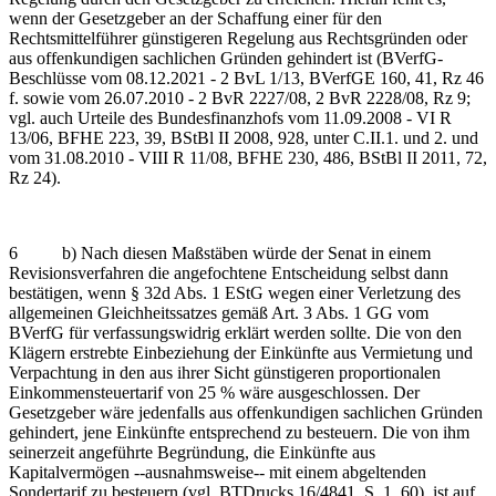
wenn der Gesetzgeber an der Schaffung einer für den
Rechtsmittelführer günstigeren Regelung aus Rechtsgründen oder
aus offenkundigen sachlichen Gründen gehindert ist (BVerfG-
Beschlüsse vom 08.12.2021 - 2 BvL 1/13, BVerfGE 160, 41, Rz 46
f. sowie vom 26.07.2010 - 2 BvR 2227/08, 2 BvR 2228/08, Rz 9;
vgl. auch Urteile des Bundesfinanzhofs vom 11.09.2008 - VI R
13/06, BFHE 223, 39, BStBl II 2008, 928, unter C.II.1. und 2. und
vom 31.08.2010 - VIII R 11/08, BFHE 230, 486, BStBl II 2011, 72,
Rz 24).
6 b) Nach diesen Maßstäben würde der Senat in einem
Revisionsverfahren die angefochtene Entscheidung selbst dann
bestätigen, wenn § 32d Abs. 1 EStG wegen einer Verletzung des
allgemeinen Gleichheitssatzes gemäß Art. 3 Abs. 1 GG vom
BVerfG für verfassungswidrig erklärt werden sollte. Die von den
Klägern erstrebte Einbeziehung der Einkünfte aus Vermietung und
Verpachtung in den aus ihrer Sicht günstigeren proportionalen
Einkommensteuertarif von 25 % wäre ausgeschlossen. Der
Gesetzgeber wäre jedenfalls aus offenkundigen sachlichen Gründen
gehindert, jene Einkünfte entsprechend zu besteuern. Die von ihm
seinerzeit angeführte Begründung, die Einkünfte aus
Kapitalvermögen ‑‑ausnahmsweise‑‑ mit einem abgeltenden
Sondertarif zu besteuern (vgl. BTDrucks 16/4841, S. 1, 60), ist auf