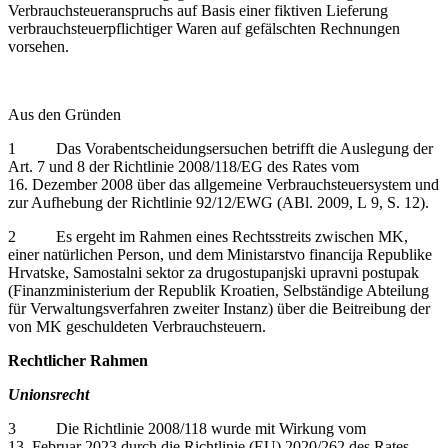
Verbrauchsteueranspruchs auf Basis einer fiktiven Lieferung
verbrauchsteuerpflichtiger Waren auf gefälschten Rechnungen
vorsehen.
Aus den Gründen
1 Das Vorabentscheidungsersuchen betrifft die Auslegung der
Art. 7 und 8 der Richtlinie 2008/118/EG des Rates vom
16. Dezember 2008 über das allgemeine Verbrauchsteuersystem und
zur Aufhebung der Richtlinie 92/12/EWG (ABl. 2009, L 9, S. 12).
2 Es ergeht im Rahmen eines Rechtsstreits zwischen MK,
einer natürlichen Person, und dem Ministarstvo financija Republike
Hrvatske, Samostalni sektor za drugostupanjski upravni postupak
(Finanzministerium der Republik Kroatien, Selbständige Abteilung
für Verwaltungsverfahren zweiter Instanz) über die Beitreibung der
von MK geschuldeten Verbrauchsteuern.
Rechtlicher Rahmen
Unionsrecht
3 Die Richtlinie 2008/118 wurde mit Wirkung vom
13. Februar 2023 durch die Richtlinie (EU) 2020/262 des Rates