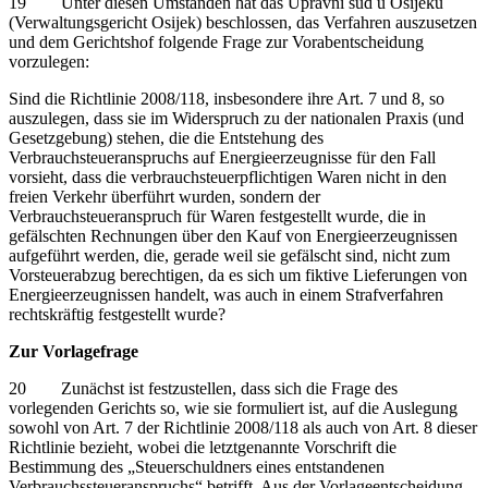
19 Unter diesen Umständen hat das Upravni sud u Osijeku
(Verwaltungsgericht Osijek) beschlossen, das Verfahren auszusetzen
und dem Gerichtshof folgende Frage zur Vorabentscheidung
vorzulegen:
Sind die Richtlinie 2008/118, insbesondere ihre Art. 7 und 8, so
auszulegen, dass sie im Widerspruch zu der nationalen Praxis (und
Gesetzgebung) stehen, die die Entstehung des
Verbrauchsteueranspruchs auf Energieerzeugnisse für den Fall
vorsieht, dass die verbrauchsteuerpflichtigen Waren nicht in den
freien Verkehr überführt wurden, sondern der
Verbrauchsteueranspruch für Waren festgestellt wurde, die in
gefälschten Rechnungen über den Kauf von Energieerzeugnissen
aufgeführt werden, die, gerade weil sie gefälscht sind, nicht zum
Vorsteuerabzug berechtigen, da es sich um fiktive Lieferungen von
Energieerzeugnissen handelt, was auch in einem Strafverfahren
rechtskräftig festgestellt wurde?
Zur Vorlagefrage
20 Zunächst ist festzustellen, dass sich die Frage des
vorlegenden Gerichts so, wie sie formuliert ist, auf die Auslegung
sowohl von Art. 7 der Richtlinie 2008/118 als auch von Art. 8 dieser
Richtlinie bezieht, wobei die letztgenannte Vorschrift die
Bestimmung des „Steuerschuldners eines entstandenen
Verbrauchssteueranspruchs“ betrifft. Aus der Vorlageentscheidung