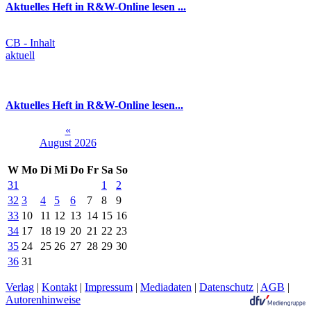
Aktuelles Heft in R&W-Online lesen ...
CB - Inhalt
aktuell
Aktuelles Heft in R&W-Online lesen...
«
August 2026
W
Mo
Di
Mi
Do
Fr
Sa
So
31
1
2
32
3
4
5
6
7
8
9
33
10
11
12
13
14
15
16
34
17
18
19
20
21
22
23
35
24
25
26
27
28
29
30
36
31
Verlag
|
Kontakt
|
Impressum
|
Mediadaten
|
Datenschutz
|
AGB
|
Autorenhinweise