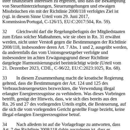
ihrer finanziellen Interessen zu ergreifen, und dass die Bekämpfung
von Steuerhinterziehungen, Steuerumgehungen und etwaigen
Missbräuchen ein mit der Richtlinie 2008/118 verfolgtes Ziel ist
(vgl. in diesem Sinne Urteil vom 29. Juni 2017,
Kommission/Portugal, C‑126/15, EU:C:2017:504, Rn. 59).
32 Gleichwohl darf die Regelungsbefugnis der Mitgliedstaaten
zum Erlass solcher Maßnahmen, wie sie oben in Rn. 31 erwähnt
werden, nicht unter Verstoß gegen die Bestimmungen der Richtlinie
2008/118, insbesondere deren Art. 7 Abs. 1 und 2, ausgeübt werden,
da anderenfalls das vom Unionsgesetzgeber verfolgte und
insbesondere im achten Erwägungsgrund dieser Richtlinie
dargelegte Harmonisierungsziel beeinträchtigt würde (Urteil vom
21. Dezember 2023, CDIL, C‑96/22, EU:C:2023:1025, Rn. 68).
33 In diesem Zusammenhang macht die kroatische Regierung
geltend, dass die Bestimmungen der Art. 124 und 125 des
Verbrauchsteuergesetzes bezweckten, die Verwendung illegal
erlangter Energieerzeugnisse zu verhindern. Was dieses Vorbringen
betrifft, genügt der Hinweis, dass, wie sich dies bereits aus den
Rn. 26 und 27 des vorliegenden Urteils ergibt, die Besteuerung, auf
die sich die vom vorlegenden Gericht gestellte Frage bezieht, keine
illegal erlangten Energieerzeugnisse betraf.
34 Nach alledem ist auf die Vorlagefrage zu antworten, dass
Art. 7 der Richtlinie 2008/118 dahin auszulegen ist, dass er