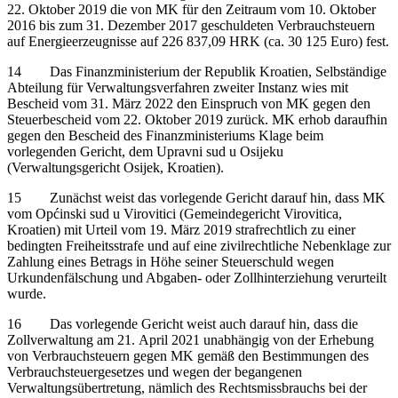
22. Oktober 2019 die von MK für den Zeitraum vom 10. Oktober
2016 bis zum 31. Dezember 2017 geschuldeten Verbrauchsteuern
auf Energieerzeugnisse auf 226 837,09 HRK (ca. 30 125 Euro) fest.
14 Das Finanzministerium der Republik Kroatien, Selbständige
Abteilung für Verwaltungsverfahren zweiter Instanz wies mit
Bescheid vom 31. März 2022 den Einspruch von MK gegen den
Steuerbescheid vom 22. Oktober 2019 zurück. MK erhob daraufhin
gegen den Bescheid des Finanzministeriums Klage beim
vorlegenden Gericht, dem Upravni sud u Osijeku
(Verwaltungsgericht Osijek, Kroatien).
15 Zunächst weist das vorlegende Gericht darauf hin, dass MK
vom Općinski sud u Virovitici (Gemeindegericht Virovitica,
Kroatien) mit Urteil vom 19. März 2019 strafrechtlich zu einer
bedingten Freiheitsstrafe und auf eine zivilrechtliche Nebenklage zur
Zahlung eines Betrags in Höhe seiner Steuerschuld wegen
Urkundenfälschung und Abgaben- oder Zollhinterziehung verurteilt
wurde.
16 Das vorlegende Gericht weist auch darauf hin, dass die
Zollverwaltung am 21. April 2021 unabhängig von der Erhebung
von Verbrauchsteuern gegen MK gemäß den Bestimmungen des
Verbrauchsteuergesetzes und wegen der begangenen
Verwaltungsübertretung, nämlich des Rechtsmissbrauchs bei der