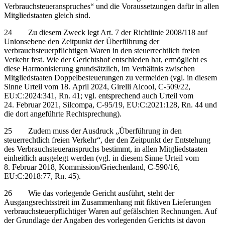
Verbrauchsteueranspruches“ und die Voraussetzungen dafür in allen
Mitgliedstaaten gleich sind.
24 Zu diesem Zweck legt Art. 7 der Richtlinie 2008/118 auf
Unionsebene den Zeitpunkt der Überführung der
verbrauchsteuerpflichtigen Waren in den steuerrechtlich freien
Verkehr fest. Wie der Gerichtshof entschieden hat, ermöglicht es
diese Harmonisierung grundsätzlich, im Verhältnis zwischen
Mitgliedstaaten Doppelbesteuerungen zu vermeiden (vgl. in diesem
Sinne Urteil vom 18. April 2024, Girelli Alcool, C‑509/22,
EU:C:2024:341, Rn. 41; vgl. entsprechend auch Urteil vom
24. Februar 2021, Silcompa, C‑95/19, EU:C:2021:128, Rn. 44 und
die dort angeführte Rechtsprechung).
25 Zudem muss der Ausdruck „Überführung in den
steuerrechtlich freien Verkehr“, der den Zeitpunkt der Entstehung
des Verbrauchsteueranspruchs bestimmt, in allen Mitgliedstaaten
einheitlich ausgelegt werden (vgl. in diesem Sinne Urteil vom
8. Februar 2018, Kommission/Griechenland, C‑590/16,
EU:C:2018:77, Rn. 45).
26 Wie das vorlegende Gericht ausführt, steht der
Ausgangsrechtsstreit im Zusammenhang mit fiktiven Lieferungen
verbrauchsteuerpflichtiger Waren auf gefälschten Rechnungen. Auf
der Grundlage der Angaben des vorlegenden Gerichts ist davon