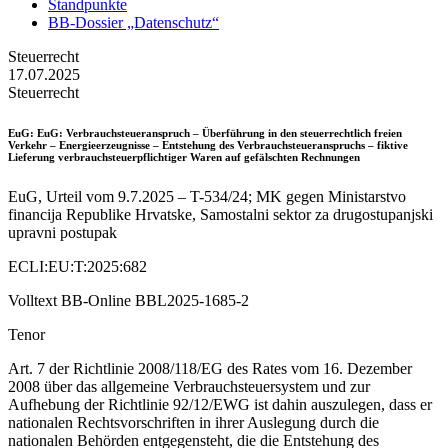
Standpunkte
BB-Dossier „Datenschutz“
Steuerrecht
17.07.2025
Steuerrecht
EuG
: EuG: Verbrauchsteueranspruch – Überführung in den steuerrechtlich freien
Verkehr – Energieerzeugnisse – Entstehung des Verbrauchsteueranspruchs – fiktive
Lieferung verbrauchsteuerpflichtiger Waren auf gefälschten Rechnungen
EuG, Urteil vom 9.7.2025 – T-534/24; MK gegen Ministarstvo
financija Republike Hrvatske, Samostalni sektor za drugostupanjski
upravni postupak
ECLI:EU:T:2025:682
Volltext BB-Online BBL2025-1685-2
Tenor
Art. 7 der Richtlinie 2008/118/EG des Rates vom 16. Dezember
2008 über das allgemeine Verbrauchsteuersystem und zur
Aufhebung der Richtlinie 92/12/EWG ist dahin auszulegen, dass er
nationalen Rechtsvorschriften in ihrer Auslegung durch die
nationalen Behörden entgegensteht, die die Entstehung des