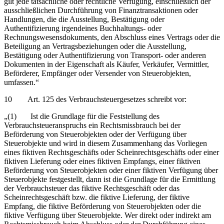
gilt jede tatsächliche oder rechtliche Verfügung, einschließlich der
ausschließlichen Durchführung von Finanztransaktionen oder
Handlungen, die die Ausstellung, Bestätigung oder
Authentifizierung irgendeines Buchhaltungs- oder
Rechnungswesensdokuments, den Abschluss eines Vertrags oder die
Beteiligung an Vertragsbeziehungen oder die Ausstellung,
Bestätigung oder Authentifizierung von Transport- oder anderen
Dokumenten in der Eigenschaft als Käufer, Verkäufer, Vermittler,
Beförderer, Empfänger oder Versender von Steuerobjekten,
umfassen.“
10 Art. 125 des Verbrauchsteuergesetzes schreibt vor:
„(1) Ist die Grundlage für die Feststellung des
Verbrauchsteueranspruchs ein Rechtsmissbrauch bei der
Beförderung von Steuerobjekten oder der Verfügung über
Steuerobjekte und wird in diesem Zusammenhang das Vorliegen
eines fiktiven Rechtsgeschäfts oder Scheinrechtsgeschäfts oder einer
fiktiven Lieferung oder eines fiktiven Empfangs, einer fiktiven
Beförderung von Steuerobjekten oder einer fiktiven Verfügung über
Steuerobjekte festgestellt, dann ist die Grundlage für die Ermittlung
der Verbrauchsteuer das fiktive Rechtsgeschäft oder das
Scheinrechtsgeschäft bzw. die fiktive Lieferung, der fiktive
Empfang, die fiktive Beförderung von Steuerobjekten oder die
fiktive Verfügung über Steuerobjekte. Wer direkt oder indirekt am