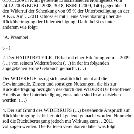
01.01.2009 in Kraft getretene Erbschaftsteuerreformgesetz vom
24.12.2008 (BGBl I 2008, 3018, BStBl I 2009, 140) gegenüber T
den Widerruf der Schenkung von 95 % der Unterbeteiligung an der
A KG. Am …2011 schloss er mit T eine Vereinbarung über die
Rückübertragung der Unterbeteiligung. Darin heißt es unter
anderem wie folgt:
"A. Präambel
(…)
2. Der HAUPTBETEILIGTE hat mit einer Erklärung vom …2009
(…) von seinem Widerrufsrecht (…) in der im folgenden
angegebenen Höhe Gebrauch gemacht. (…)
Der WIDERRUF bezog sich ausdrücklich nicht auf die
Gewinnanteile, Zinsen und sonstigen Nutzungen, die bis zur
Rückübertragung bezüglich des durch den WIDERRUF betroffenen
Anteils an der Unterbeteiligung entstanden sind bzw. entstehen
werden. (…)
4. Der auf Grund des WIDERRUFS (…) bestehende Anspruch auf
Rückübertragung ist bisher nicht geltend gemacht worden. Nunmehr
soll die Rückübertragung jedoch mit Wirkung zum …2011
vollzogen werden. Die Parteien vereinbaren daher was folgt: