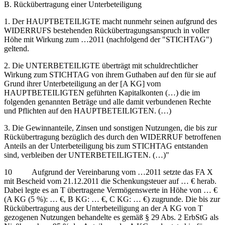
B. Rückübertragung einer Unterbeteiligung
1. Der HAUPTBETEILIGTE macht nunmehr seinen aufgrund des
WIDERRUFS bestehenden Rückübertragungsanspruch in voller
Höhe mit Wirkung zum …2011 (nachfolgend der "STICHTAG")
geltend.
2. Die UNTERBETEILIGTE überträgt mit schuldrechtlicher
Wirkung zum STICHTAG von ihrem Guthaben auf den für sie auf
Grund ihrer Unterbeteiligung an der [A KG] vom
HAUPTBETEILIGTEN geführten Kapitalkonten (…) die im
folgenden genannten Beträge und alle damit verbundenen Rechte
und Pflichten auf den HAUPTBETEILIGTEN. (…)
3. Die Gewinnanteile, Zinsen und sonstigen Nutzungen, die bis zur
Rückübertragung bezüglich des durch den WIDERRUF betroffenen
Anteils an der Unterbeteiligung bis zum STICHTAG entstanden
sind, verbleiben der UNTERBETEILIGTEN. (…)"
10 Aufgrund der Vereinbarung vom …2011 setzte das FA X
mit Bescheid vom 21.12.2011 die Schenkungsteuer auf … € herab.
Dabei legte es an T übertragene Vermögenswerte in Höhe von … €
(A KG (5 %): … €, B KG: … €, C KG: … €) zugrunde. Die bis zur
Rückübertragung aus der Unterbeteiligung an der A KG von T
gezogenen Nutzungen behandelte es gemäß § 29 Abs. 2 ErbStG als