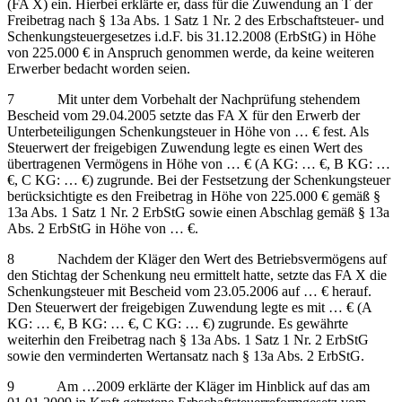
(FA X) ein. Hierbei erklärte er, dass für die Zuwendung an T der
Freibetrag nach § 13a Abs. 1 Satz 1 Nr. 2 des Erbschaftsteuer- und
Schenkungsteuergesetzes i.d.F. bis 31.12.2008 (ErbStG) in Höhe
von 225.000 € in Anspruch genommen werde, da keine weiteren
Erwerber bedacht worden seien.
7 Mit unter dem Vorbehalt der Nachprüfung stehendem
Bescheid vom 29.04.2005 setzte das FA X für den Erwerb der
Unterbeteiligungen Schenkungsteuer in Höhe von … € fest. Als
Steuerwert der freigebigen Zuwendung legte es einen Wert des
übertragenen Vermögens in Höhe von … € (A KG: … €, B KG: …
€, C KG: … €) zugrunde. Bei der Festsetzung der Schenkungsteuer
berücksichtigte es den Freibetrag in Höhe von 225.000 € gemäß §
13a Abs. 1 Satz 1 Nr. 2 ErbStG sowie einen Abschlag gemäß § 13a
Abs. 2 ErbStG in Höhe von … €.
8 Nachdem der Kläger den Wert des Betriebsvermögens auf
den Stichtag der Schenkung neu ermittelt hatte, setzte das FA X die
Schenkungsteuer mit Bescheid vom 23.05.2006 auf … € herauf.
Den Steuerwert der freigebigen Zuwendung legte es mit … € (A
KG: … €, B KG: … €, C KG: … €) zugrunde. Es gewährte
weiterhin den Freibetrag nach § 13a Abs. 1 Satz 1 Nr. 2 ErbStG
sowie den verminderten Wertansatz nach § 13a Abs. 2 ErbStG.
9 Am …2009 erklärte der Kläger im Hinblick auf das am