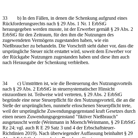
33 b) In den Fällen, in denen die Schenkung aufgrund eines
Rückforderungsrechts nach § 29 Abs. 1 Nr. 1 ErbStG
herausgegeben werden musste, ist der Erwerber gemäß § 29 Abs. 2
ErbStG für den Zeitraum, für den ihm die Nutzungen des
zugewendeten Vermögens zugestanden haben, wie ein
Nießbraucher zu behandeln. Die Vorschrift sieht daher vor, dass die
ursprüngliche Steuer nicht erstattet wird, soweit dem Erwerber vor
der Rückgabe Nutzungen zugestanden haben und diese ihm auch
nach Herausgabe der Schenkung verbleiben.
34 c) Umstritten ist, wie die Besteuerung des Nutzungsvorteils
nach § 29 Abs. 2 ErbStG in steuersystematischer Hinsicht
einzuordnen ist. Teilweise wird vertreten, § 29 Abs. 2 ErbStG
begründe eine neue Steuerpflicht für den Nutzungsvorteil, die an die
Stelle der ursprünglichen, nunmehr erloschenen Steuerpflicht trete,
weil der ursprüngliche Zuwendungsgegenstand kraft Gesetzes durch
einen neuen Zuwendungsgegenstand "fiktiver Nießbrauch"
ausgetauscht werde (Weinmann in Moench/Weinmann, § 29 ErbStG
Rz 24; vgl. auch R E 29 Satz 3 und 4 der Erbschaftsteuer-
Richtlinien 2019). Nach überwiegender Auffassung beinhaltet § 29