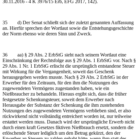
30.11.2016 - 4 K 3976/15 Erb, EFG 2017, 142).
35 d) Der Senat schließt sich der zuletzt genannten Auffassung
an. Hierfür sprechen der Wortlaut sowie die Entstehungsgeschichte
der Norm ebenso wie deren Sinn und Zweck.
36 aa) § 29 Abs. 2 ErbStG sieht nach seinem Wortlaut eine
Einschränkung der Rechtsfolge aus § 29 Abs. 1 ErbStG vor. Nach §
29 Abs. 1 Nr. 1 ErbStG erlischt die ursprünglich entstandene Steuer
mit Wirkung für die Vergangenheit, soweit das Geschenk
herausgegeben werden musste. Nach § 29 Abs. 2 ErbStG ist der
Erwerber für den Zeitraum, für den ihm die Nutzungen des
zugewendeten Vermögens zugestanden haben, wie ein
Nießbraucher zu behandeln. Hieraus ergibt sich, dass die früher
festgesetzte Schenkungsteuer, soweit dem Erwerber nach
Herausgabe der Substanz der Schenkung die ihm zustehenden
Nutzungen des zugewendeten Vermögens verblieben sind, er also
rückwirkend nicht vollständig entreichert worden ist, nur teilweise
erstattet werden muss. Danach wird der ursprüngliche Erwerb nicht
durch einen kraft Gesetzes fiktiven Nießbrauch ersetzt, sondern die
erlöschende Steuer lediglich um den Betrag gekürzt, den der
Erwerber an Steuern zu zahlen gehabt hätte, wenn ihm statt des