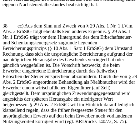
eigenen Nachsteuertatbestandes beabsichtigt hat.
38 cc) Aus dem Sinn und Zweck von § 29 Abs. 1 Nr. 1 i.V.m.
Abs. 2 ErbStG folgt ebenfalls kein anderes Ergebnis. § 29 Abs. 1
Nr. 1 ErbStG trägt vor dem Hintergrund des dem Erbschaftsteuer-
und Schenkungsteuergesetz zugrunde liegenden
Bereicherungsprinzips (§ 10 Abs. 1 Satz 1 ErbStG) dem Umstand
Rechnung, dass sich die ursprüngliche Bereicherung aufgrund der
nachträglichen Herausgabe des Geschenks verringert hat oder
gänzlich weggefallen ist. Die Vorschrift bezweckt, die beim
Erwerber eingetretene Entreicherung durch das (teilweise)
Erlöschen der Steuer entsprechend abzumildern. Durch die von § 29
Abs. 2 ErbStG angeordnete Behandlung als Nießbraucher wird der
Erwerber einem wirtschaftlichen Eigentümer (auf Zeit)
gleichgestellt. Dem ursprünglichen Zuwendungsgegenstand wird
angesichts der späteren Herausgabe ein niedrigerer Wert
beigemessen. § 29 Abs. 2 ErbStG will im Hinblick darauf lediglich
klarstellend regeln, dass die früher festgesetzte Steuer für den
ursprünglichen Erwerb auf den beim Erwerber noch vorhandenen
Nutzungsvorteil korrigiert wird (vgl. BRDrucks 140/72, S. 75).