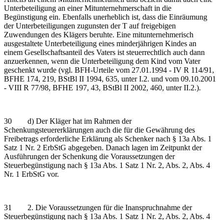
Unterbeteiligung an einer Mitunternehmerschaft in die
Begünstigung ein. Ebenfalls unerheblich ist, dass die Einräumung
der Unterbeteiligungen zugunsten der T auf freigebigen
Zuwendungen des Klägers beruhte. Eine mitunternehmerisch
ausgestaltete Unterbeteiligung eines minderjährigen Kindes an
einem Gesellschaftsanteil des Vaters ist steuerrechtlich auch dann
anzuerkennen, wenn die Unterbeteiligung dem Kind vom Vater
geschenkt wurde (vgl. BFH-Urteile vom 27.01.1994 - IV R 114/91,
BFHE 174, 219, BStBl II 1994, 635, unter I.2. und vom 09.10.2001
- VIII R 77/98, BFHE 197, 43, BStBl II 2002, 460, unter II.2.).
30 d) Der Kläger hat im Rahmen der
Schenkungsteuererklärungen auch die für die Gewährung des
Freibetrags erforderliche Erklärung als Schenker nach § 13a Abs. 1
Satz 1 Nr. 2 ErbStG abgegeben. Danach lagen im Zeitpunkt der
Ausführungen der Schenkung die Voraussetzungen der
Steuerbegünstigung nach § 13a Abs. 1 Satz 1 Nr. 2, Abs. 2, Abs. 4
Nr. 1 ErbStG vor.
31 2. Die Voraussetzungen für die Inanspruchnahme der
Steuerbegünstigung nach § 13a Abs. 1 Satz 1 Nr. 2, Abs. 2, Abs. 4