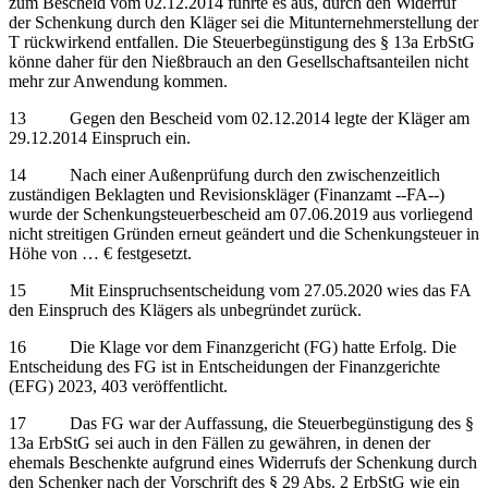
zum Bescheid vom 02.12.2014 führte es aus, durch den Widerruf
der Schenkung durch den Kläger sei die Mitunternehmerstellung der
T rückwirkend entfallen. Die Steuerbegünstigung des § 13a ErbStG
könne daher für den Nießbrauch an den Gesellschaftsanteilen nicht
mehr zur Anwendung kommen.
13 Gegen den Bescheid vom 02.12.2014 legte der Kläger am
29.12.2014 Einspruch ein.
14 Nach einer Außenprüfung durch den zwischenzeitlich
zuständigen Beklagten und Revisionskläger (Finanzamt ‑‑FA‑‑)
wurde der Schenkungsteuerbescheid am 07.06.2019 aus vorliegend
nicht streitigen Gründen erneut geändert und die Schenkungsteuer in
Höhe von … € festgesetzt.
15 Mit Einspruchsentscheidung vom 27.05.2020 wies das FA
den Einspruch des Klägers als unbegründet zurück.
16 Die Klage vor dem Finanzgericht (FG) hatte Erfolg. Die
Entscheidung des FG ist in Entscheidungen der Finanzgerichte
(EFG) 2023, 403 veröffentlicht.
17 Das FG war der Auffassung, die Steuerbegünstigung des §
13a ErbStG sei auch in den Fällen zu gewähren, in denen der
ehemals Beschenkte aufgrund eines Widerrufs der Schenkung durch
den Schenker nach der Vorschrift des § 29 Abs. 2 ErbStG wie ein