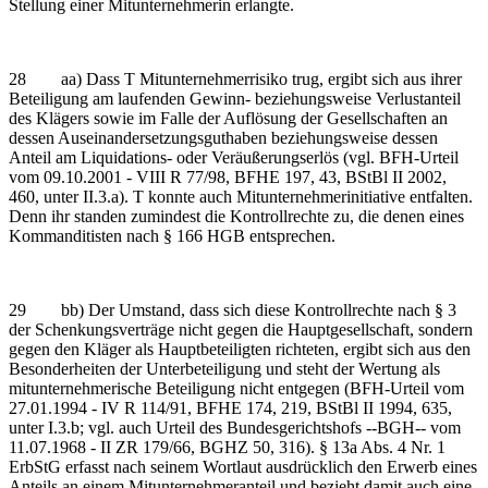
Stellung einer Mitunternehmerin erlangte.
28 aa) Dass T Mitunternehmerrisiko trug, ergibt sich aus ihrer
Beteiligung am laufenden Gewinn- beziehungsweise Verlustanteil
des Klägers sowie im Falle der Auflösung der Gesellschaften an
dessen Auseinandersetzungsguthaben beziehungsweise dessen
Anteil am Liquidations- oder Veräußerungserlös (vgl. BFH-Urteil
vom 09.10.2001 - VIII R 77/98, BFHE 197, 43, BStBl II 2002,
460, unter II.3.a). T konnte auch Mitunternehmerinitiative entfalten.
Denn ihr standen zumindest die Kontrollrechte zu, die denen eines
Kommanditisten nach § 166 HGB entsprechen.
29 bb) Der Umstand, dass sich diese Kontrollrechte nach § 3
der Schenkungsverträge nicht gegen die Hauptgesellschaft, sondern
gegen den Kläger als Hauptbeteiligten richteten, ergibt sich aus den
Besonderheiten der Unterbeteiligung und steht der Wertung als
mitunternehmerische Beteiligung nicht entgegen (BFH-Urteil vom
27.01.1994 - IV R 114/91, BFHE 174, 219, BStBl II 1994, 635,
unter I.3.b; vgl. auch Urteil des Bundesgerichtshofs ‑‑BGH‑‑ vom
11.07.1968 - II ZR 179/66, BGHZ 50, 316). § 13a Abs. 4 Nr. 1
ErbStG erfasst nach seinem Wortlaut ausdrücklich den Erwerb eines
Anteils an einem Mitunternehmeranteil und bezieht damit auch eine