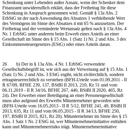
Schenkung unter Lebenden außer Ansatz, wenn der Schenker dem
Finanzamt unwiderruflich erklärt, dass der Freibetrag für diese
Schenkung in Anspruch genommen wird. Gemäß § 13a Abs. 2
ErbStG ist der nach Anwendung des Absatzes 1 verbleibende Wert
des Vermögens im Sinne des Absatzes 4 mit 65 % anzusetzen. Der
Freibetrag und der verminderte Wertansatz gelten nach § 13a Abs. 4
Nr. 1 ErbStG unter anderem beim Erwerb eines Anteils an einer
Gesellschaft im Sinne des § 15 Abs. 1 (Satz 1) Nr. 2 und Abs. 3 des
Einkommensteuergesetzes (EStG) oder eines Anteils daran.
26 b) Der in § 13a Abs. 4 Nr. 1 ErbStG verwendete
Gesellschaftsbegriff ist, wie sich aus der Verweisung auf § 15 Abs. 1
(Satz 1) Nr. 2 und Abs. 3 EStG ergibt, nicht zivilrechtlich, sondern
ertragsteuerrechtlich zu verstehen (BFH-Urteile vom 01.09.2011 - II
R 67/09, BFHE 239, 137, BStBl II 2013, 210, Rz 51 und vom
06.11.2019 - II R 34/16, BFHE 267, 440, BStBl II 2020, 465, Rz
24). Der Erwerber einer Beteiligung an einer Personengesellschaft
muss also aufgrund des Erwerbs Mitunternehmer geworden sein
(BFH-Urteile vom 16.05.2013 - II R 5/12, BFHE 241, 49, BStBl II
2013, 635, Rz 11 und vom 06.05.2015 - II R 34/13, BFHE 250,
197, BStBl II 2015, 821, Rz 20). Mitunternehmer im Sinne des § 15
Abs. 1 Satz 1 Nr. 2 EStG ist, wer Mitunternehmerinitiative entfalten
kann und Mitunternehmerrisiko trägt. Mitunternehmerinitiative