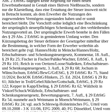
Abs. 2 ErbStG dagegen keine Regelung für einen neuen
Erwerbstatbestand in Gestalt eines fiktiven Nießbrauchs, sondern
nur die Klarstellung, dass eine Erstattung der Steuer insoweit nicht
in Betracht kommt, als dem Erwerber die Nutzungen des
zugewendeten Vermögens zugestanden haben und er somit
bereichert bleibt. Die Vorschrift ordne lediglich eine Beschränkung
der ursprünglich steuerpflichtigen Schenkung auf den verbleibenden
Nutzungsvorteil an. Der ursprüngliche Erwerb bestehe in den Fällen
des § 29 Abs. 2 ErbStG in gemindertem Umfang weiter. Den
Kürzungsbetrag der Steuer definiere der Gesetzgeber mittelbar über
die Bestimmung, in welcher Form der Erwerber weiterhin als
bereichert gelte (vgl. Hannes/Holtz in Meincke/Hannes/Holtz,
Erbschaftsteuer- und Schenkungsteuergesetz, Kommentar, 18. Aufl.,
§ 29 Rz 25; Fischer in Fischer/Pahlke/Wachter, ErbStG, 8. Aufl., §
29 Rz 101; Reich in von Oertzen/Loose/Stalleiken, Erbschaftsteuer-
und Schenkungsteuergesetz, 3. Aufl., § 29 Rz 68; Jochum in
Wilms/Jochum, ErbStG/BewG/GrEStG, § 29 ErbStG Rz 75, Stand
11/2024; BeckOK ErbStG/Hinkers, 25. Ed. 2024, ErbStG § 29 Rz
61; Jülicher in Troll/Gebel/Jülicher/Gottschalk, ErbStG, § 29 Rz
122; Kepper in Kapp/Ebeling, § 29 ErbStG Rz 62; Wälzholz in
Viskorf/Schuck/Wälzholz, Erbschaftsteuer- und
Schenkungsteuergesetz, Bewertungsgesetz, 7. Aufl., § 29 ErbStG
Rz 54; nunmehr auch Weinmann in Moench/Weinmann, § 29
ErbStG Rz 24; vgl. auch Schleswig-Holsteinisches FG, Urteil vom
09.10.2008 - 3 K 111/06, EFG 2009, 40; FG Düsseldorf, Urteil vom