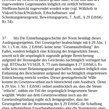
zugewendeten Gegenstandes lediglich ein zeitlich befristetes
Nießbrauchsrecht zugewendet worden wäre (vgl. Wälzholz in
Viskorf/Schuck/Wälzholz, Erbschaftsteuer- und
Schenkungsteuergesetz, Bewertungsgesetz, 7. Aufl., § 29 ErbStG
Rz 54).
37 bb) Die Entstehungsgeschichte der Norm bestätigt dieses
Auslegungsergebnis. Der Gesetzgeber beabsichtigte mit § 29 Abs. 1
Nr. 1 i.V.m. Abs. 2 ErbStG keine neue "Gesamtaufrollung" des
Falles, sondern lediglich eine Kürzung der festgesetzten Steuer,
soweit sich die ursprünglich zugrunde gelegte Bereicherung
aufgrund der Herausgabe des Geschenks nachträglich verringert hat
(vgl. BTDrucks VI/3418, S. 75 zum damaligen § 27 ErbStG). Es
sollte kein neuer Belastungsgrund geschaffen, sondern lediglich eine
Entlastung des Beschenkten aufgrund der nachträglich eingetretenen
Entreicherung erreicht werden. Dieser gesetzgeberische Wille
kommt im Gesetzeswortlaut auch hinreichend zum Ausdruck. Denn
§ 29 Abs. 1 Nr. 1 ErbStG ordnet ausdrücklich an, dass die Steuer
"erlischt", mithin ein Teil der ursprünglich festgesetzten Steuer
wegfällt. Weder aus dem Gesetzeswortlaut noch aus der
Gesetzesbegründung ergibt sich demgegenüber, dass der
Gesetzgeber mit der Bestimmung des § 29 ErbStG die Schaffung
eines selbständigen Erwerbstatbestandes oder die Normierung eines