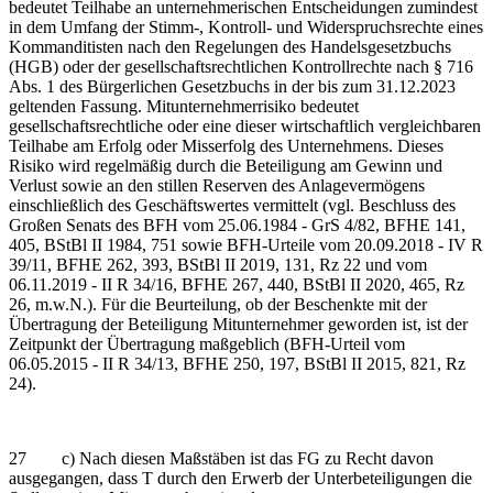
bedeutet Teilhabe an unternehmerischen Entscheidungen zumindest
in dem Umfang der Stimm-, Kontroll- und Widerspruchsrechte eines
Kommanditisten nach den Regelungen des Handelsgesetzbuchs
(HGB) oder der gesellschaftsrechtlichen Kontrollrechte nach § 716
Abs. 1 des Bürgerlichen Gesetzbuchs in der bis zum 31.12.2023
geltenden Fassung. Mitunternehmerrisiko bedeutet
gesellschaftsrechtliche oder eine dieser wirtschaftlich vergleichbaren
Teilhabe am Erfolg oder Misserfolg des Unternehmens. Dieses
Risiko wird regelmäßig durch die Beteiligung am Gewinn und
Verlust sowie an den stillen Reserven des Anlagevermögens
einschließlich des Geschäftswertes vermittelt (vgl. Beschluss des
Großen Senats des BFH vom 25.06.1984 - GrS 4/82, BFHE 141,
405, BStBl II 1984, 751 sowie BFH-Urteile vom 20.09.2018 - IV R
39/11, BFHE 262, 393, BStBl II 2019, 131, Rz 22 und vom
06.11.2019 - II R 34/16, BFHE 267, 440, BStBl II 2020, 465, Rz
26, m.w.N.). Für die Beurteilung, ob der Beschenkte mit der
Übertragung der Beteiligung Mitunternehmer geworden ist, ist der
Zeitpunkt der Übertragung maßgeblich (BFH-Urteil vom
06.05.2015 - II R 34/13, BFHE 250, 197, BStBl II 2015, 821, Rz
24).
27 c) Nach diesen Maßstäben ist das FG zu Recht davon
ausgegangen, dass T durch den Erwerb der Unterbeteiligungen die