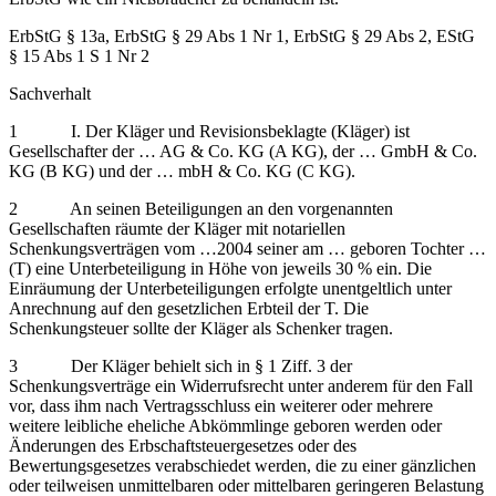
ErbStG § 13a, ErbStG § 29 Abs 1 Nr 1, ErbStG § 29 Abs 2, EStG
§ 15 Abs 1 S 1 Nr 2
Sachverhalt
1 I. Der Kläger und Revisionsbeklagte (Kläger) ist
Gesellschafter der … AG & Co. KG (A KG), der … GmbH & Co.
KG (B KG) und der … mbH & Co. KG (C KG).
2 An seinen Beteiligungen an den vorgenannten
Gesellschaften räumte der Kläger mit notariellen
Schenkungsverträgen vom …2004 seiner am … geboren Tochter …
(T) eine Unterbeteiligung in Höhe von jeweils 30 % ein. Die
Einräumung der Unterbeteiligungen erfolgte unentgeltlich unter
Anrechnung auf den gesetzlichen Erbteil der T. Die
Schenkungsteuer sollte der Kläger als Schenker tragen.
3 Der Kläger behielt sich in § 1 Ziff. 3 der
Schenkungsverträge ein Widerrufsrecht unter anderem für den Fall
vor, dass ihm nach Vertragsschluss ein weiterer oder mehrere
weitere leibliche eheliche Abkömmlinge geboren werden oder
Änderungen des Erbschaftsteuergesetzes oder des
Bewertungsgesetzes verabschiedet werden, die zu einer gänzlichen
oder teilweisen unmittelbaren oder mittelbaren geringeren Belastung