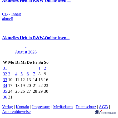
Aktuelles Heft in R&W-Online lesen ...
CB - Inhalt
aktuell
Aktuelles Heft in R&W-Online lesen...
«
August 2026
W
Mo
Di
Mi
Do
Fr
Sa
So
31
1
2
32
3
4
5
6
7
8
9
33
10
11
12
13
14
15
16
34
17
18
19
20
21
22
23
35
24
25
26
27
28
29
30
36
31
Verlag
|
Kontakt
|
Impressum
|
Mediadaten
|
Datenschutz
|
AGB
|
Autorenhinweise