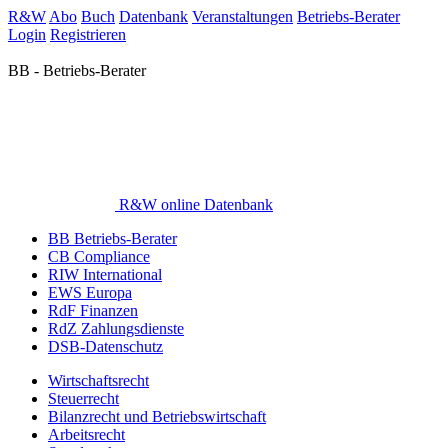
R&W
Abo
Buch
Datenbank
Veranstaltungen
Betriebs-Berater
Login
Registrieren
BB - Betriebs-Berater
R&W online Datenbank
BB Betriebs-Berater
CB Compliance
RIW International
EWS Europa
RdF Finanzen
RdZ Zahlungsdienste
DSB-Datenschutz
Wirtschaftsrecht
Steuerrecht
Bilanzrecht und Betriebswirtschaft
Arbeitsrecht