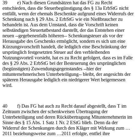
39 e) Nach diesen Grundsätzen hat das FG zu Recht
entschieden, dass die Steuerbegünstigung des § 13a ErbStG nicht
entfällt, wenn der ehemals Beschenkte aufgrund eines Widerrufs der
Schenkung nach § 29 Abs. 2 ErbStG wie ein Nießbraucher zu
behandeln ist. Aus dem Umstand, dass die Vorschrift keinen
selbständigen Steuertatbestand darstellt, der das Entstehen einer
neuen ‑‑gegebenenfalls höheren‑‑ Schenkungsteuer als vor der
Herausgabe des Geschenks ermöglicht, sondern es sich um eine
Kürzungsvorschrift handelt, die lediglich eine Beschränkung der
ursprünglich festgesetzten Steuer auf den verbleibenden
Nutzungsvorteil vorsieht, hat es zu Recht gefolgert, dass es im Falle
des § 29 Abs. 2 ErbStG bei der Besteuerung des ursprünglichen
(begünstigten) Zuwendungsgegenstandes ‑‑hier der
mitunternehmerischen Unterbeteiligung‑‑ bleibt, der angesichts der
späteren Herausgabe lediglich ein niedrigerer Wert beigemessen
wird.
40 f) Das FG hat auch zu Recht darauf abgestellt, dass T im
Zeitraum zwischen der schenkweisen Übertragung der
Unterbeteiligung und deren Rückübertragung Mitunternehmerin im
Sinne des § 15 Abs. 1 Satz 1 Nr. 2 EStG blieb. Denn da der
Widerruf der Schenkungen durch den Kläger mit Wirkung zum …
2011 beziehungsweise zum …2011 erfolgte, entfiel ihre