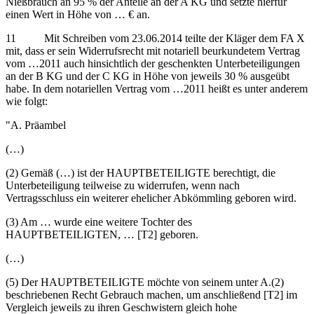
Nießbrauch an 95 % der Anteile an der A KG und setzte hierfür
einen Wert in Höhe von … € an.
11 Mit Schreiben vom 23.06.2014 teilte der Kläger dem FA X
mit, dass er sein Widerrufsrecht mit notariell beurkundetem Vertrag
vom …2011 auch hinsichtlich der geschenkten Unterbeteiligungen
an der B KG und der C KG in Höhe von jeweils 30 % ausgeübt
habe. In dem notariellen Vertrag vom …2011 heißt es unter anderem
wie folgt:
"A. Präambel
(…)
(2) Gemäß (…) ist der HAUPTBETEILIGTE berechtigt, die
Unterbeteiligung teilweise zu widerrufen, wenn nach
Vertragsschluss ein weiterer ehelicher Abkömmling geboren wird.
(3) Am … wurde eine weitere Tochter des
HAUPTBETEILIGTEN, … [T2] geboren.
(…)
(5) Der HAUPTBETEILIGTE möchte von seinem unter A.(2)
beschriebenen Recht Gebrauch machen, um anschließend [T2] im
Vergleich jeweils zu ihren Geschwistern gleich hohe