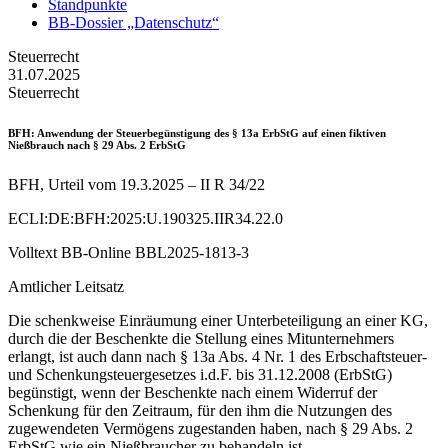
Standpunkte
BB-Dossier „Datenschutz“
Steuerrecht
31.07.2025
Steuerrecht
BFH
: Anwendung der Steuerbegünstigung des § 13a ErbStG auf einen fiktiven
Nießbrauch nach § 29 Abs. 2 ErbStG
BFH, Urteil vom 19.3.2025 – II R 34/22
ECLI:DE:BFH:2025:U.190325.IIR34.22.0
Volltext BB-Online BBL2025-1813-3
Amtlicher Leitsatz
Die schenkweise Einräumung einer Unterbeteiligung an einer KG,
durch die der Beschenkte die Stellung eines Mitunternehmers
erlangt, ist auch dann nach § 13a Abs. 4 Nr. 1 des Erbschaftsteuer-
und Schenkungsteuergesetzes i.d.F. bis 31.12.2008 (ErbStG)
begünstigt, wenn der Beschenkte nach einem Widerruf der
Schenkung für den Zeitraum, für den ihm die Nutzungen des
zugewendeten Vermögens zugestanden haben, nach § 29 Abs. 2
ErbStG wie ein Nießbraucher zu behandeln ist.