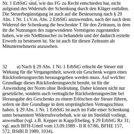
Nr. 1 ErbStG sind, wie das FG zu Recht entschieden hat, nicht
aufgrund des Widerrufs der Schenkung durch den Kläger entfallen.
Die Steuerbegünstigung ist auch auf die Besteuerung nach § 29
Abs. 1 Nr. 1 i.V.m. Abs. 2 ErbStG anzuwenden, nach der nach dem
Widerruf der Schenkung die beschenkte T für den Zeitraum, in dem
ihr die Nutzungen des zugewendeten Vermögens zugestanden
haben, wie ein Nießbraucher zu behandeln und der dadurch erzielte
Erwerb zu besteuern ist. Sie ist auch für diesen Zeitraum als
Mitunternehmerin anzusehen.
32 a) Nach § 29 Abs. 1 Nr. 1 ErbStG erlischt die Steuer mit
Wirkung für die Vergangenheit, soweit ein Geschenk wegen eines
Rückforderungsrechts herausgegeben werden muss. Auf welcher
Grundlage dieses Rückforderungsrecht beruht, ist für die
Anwendung der Norm ohne Bedeutung. Daher können nicht nur
gesetzliche, sondern auch vertragliche Rückforderungsrechte bei
Herausgabe des Geschenks zu einem Erlöschen der Steuer führen,
sofern sie ihre Grundlage in dem ursprünglichen Vertragsschluss
haben. § 29 Abs. 1 Nr. 1 ErbStG ist auch im Falle einer Schenkung
unter benanntem Widerrufsvorbehalt, wie sie im Streitfall vorliegt,
anwendbar (vgl. z.B. Kepper in Kapp/Ebeling, § 29 ErbStG Rz 31;
vgl. auch BFH-Urteil vom 13.09.1989 - II R 67/86, BFHE 157,
572, BStBl II 1989, 1034).