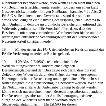
Nießbraucher behandelt werde, auch wenn es sich nicht um einen
von Beginn an tatsächlich eingeräumten, sondern um einen kraft
Gesetzes rückwirkenden fiktiven Nießbrauch handele. § 29 Abs. 2
ErbStG stelle keinen neuen Erwerbstatbestand dar, sondern
ermögliche lediglich eine Kürzung des ursprünglichen Erwerbs in
dem Umfang, in dem die ursprüngliche Bereicherung aufgrund des
Widerrufs gemindert sei. Die Vorschrift führe dazu, dass der
Beschenkte mit einem verminderten Wert bereichert bleibe und die
ursprünglich entstandene Schenkungsteuer auf den verbleibenden
Nutzungsvorteil korrigiert werde.
18 Mit der gegen das FG-Urteil erhobenen Revision macht das
FA die Verletzung materiellen Rechts geltend.
19 § 29 Abs. 2 ErbStG stelle nicht eine bloße
Wertermittlungsvorschrift, sondern einen eigenen
Besteuerungstatbestand dar. Dies zeige sich darin, dass bis zum
Zeitpunkt des Widerrufs durch den Kläger die von T gezogenen
Nutzungen nicht der Besteuerung unterlegen hätten. Vielmehr sei
bisher lediglich die Anteilsübertragung besteuert worden. Wenn nun
die Nutzungen anstelle der Anteilsübertragung besteuert würden,
könne es sich nur um einen neuen Besteuerungstatbestand handeln.
Der Besteuerungstatbestand der Anteilsübertragung existiere
aufgrund des Widerrufs nicht mehr, weshalb auch die
Steuerbegünstigung nach § 13a ErbStG für diesen