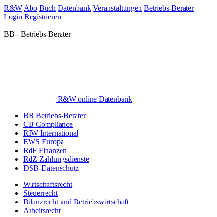
R&W
Abo
Buch
Datenbank
Veranstaltungen
Betriebs-Berater
Login
Registrieren
BB - Betriebs-Berater
R&W online Datenbank
BB Betriebs-Berater
CB Compliance
RIW International
EWS Europa
RdF Finanzen
RdZ Zahlungsdienste
DSB-Datenschutz
Wirtschaftsrecht
Steuerrecht
Bilanzrecht und Betriebswirtschaft
Arbeitsrecht