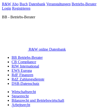
R&W
Abo
Buch
Datenbank
Veranstaltungen
Betriebs-Berater
Login
Registrieren
BB - Betriebs-Berater
R&W online Datenbank
BB Betriebs-Berater
CB Compliance
RIW International
EWS Europa
RdF Finanzen
RdZ Zahlungsdienste
DSB-Datenschutz
Wirtschaftsrecht
Steuerrecht
Bilanzrecht und Betriebswirtschaft
Arbeitsrecht