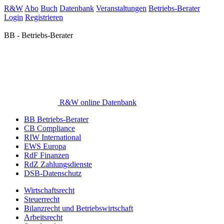
R&W
Abo
Buch
Datenbank
Veranstaltungen
Betriebs-Berater
Login
Registrieren
BB - Betriebs-Berater
R&W online Datenbank
BB Betriebs-Berater
CB Compliance
RIW International
EWS Europa
RdF Finanzen
RdZ Zahlungsdienste
DSB-Datenschutz
Wirtschaftsrecht
Steuerrecht
Bilanzrecht und Betriebswirtschaft
Arbeitsrecht