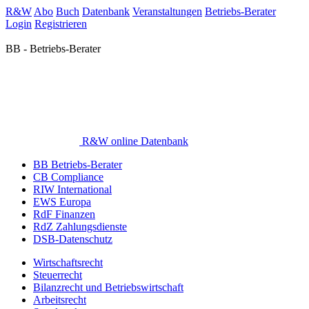
R&W
Abo
Buch
Datenbank
Veranstaltungen
Betriebs-Berater
Login
Registrieren
BB - Betriebs-Berater
R&W online Datenbank
BB Betriebs-Berater
CB Compliance
RIW International
EWS Europa
RdF Finanzen
RdZ Zahlungsdienste
DSB-Datenschutz
Wirtschaftsrecht
Steuerrecht
Bilanzrecht und Betriebswirtschaft
Arbeitsrecht