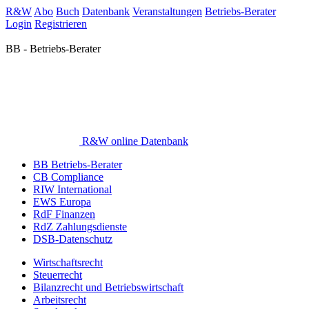
R&W
Abo
Buch
Datenbank
Veranstaltungen
Betriebs-Berater
Login
Registrieren
BB - Betriebs-Berater
R&W online Datenbank
BB Betriebs-Berater
CB Compliance
RIW International
EWS Europa
RdF Finanzen
RdZ Zahlungsdienste
DSB-Datenschutz
Wirtschaftsrecht
Steuerrecht
Bilanzrecht und Betriebswirtschaft
Arbeitsrecht