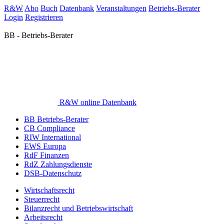
R&W
Abo
Buch
Datenbank
Veranstaltungen
Betriebs-Berater
Login
Registrieren
BB - Betriebs-Berater
R&W online Datenbank
BB Betriebs-Berater
CB Compliance
RIW International
EWS Europa
RdF Finanzen
RdZ Zahlungsdienste
DSB-Datenschutz
Wirtschaftsrecht
Steuerrecht
Bilanzrecht und Betriebswirtschaft
Arbeitsrecht