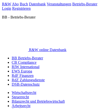
R&W
Abo
Buch
Datenbank
Veranstaltungen
Betriebs-Berater
Login
Registrieren
BB - Betriebs-Berater
R&W online Datenbank
BB Betriebs-Berater
CB Compliance
RIW International
EWS Europa
RdF Finanzen
RdZ Zahlungsdienste
DSB-Datenschutz
Wirtschaftsrecht
Steuerrecht
Bilanzrecht und Betriebswirtschaft
Arbeitsrecht