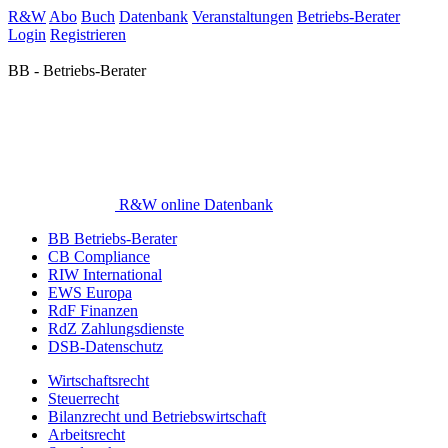
R&W
Abo
Buch
Datenbank
Veranstaltungen
Betriebs-Berater
Login
Registrieren
BB - Betriebs-Berater
R&W online Datenbank
BB Betriebs-Berater
CB Compliance
RIW International
EWS Europa
RdF Finanzen
RdZ Zahlungsdienste
DSB-Datenschutz
Wirtschaftsrecht
Steuerrecht
Bilanzrecht und Betriebswirtschaft
Arbeitsrecht