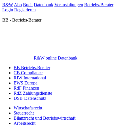
R&W
Abo
Buch
Datenbank
Veranstaltungen
Betriebs-Berater
Login
Registrieren
BB - Betriebs-Berater
R&W online Datenbank
BB Betriebs-Berater
CB Compliance
RIW International
EWS Europa
RdF Finanzen
RdZ Zahlungsdienste
DSB-Datenschutz
Wirtschaftsrecht
Steuerrecht
Bilanzrecht und Betriebswirtschaft
Arbeitsrecht