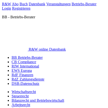
R&W
Abo
Buch
Datenbank
Veranstaltungen
Betriebs-Berater
Login
Registrieren
BB - Betriebs-Berater
R&W online Datenbank
BB Betriebs-Berater
CB Compliance
RIW International
EWS Europa
RdF Finanzen
RdZ Zahlungsdienste
DSB-Datenschutz
Wirtschaftsrecht
Steuerrecht
Bilanzrecht und Betriebswirtschaft
Arbeitsrecht