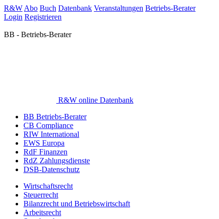
R&W
Abo
Buch
Datenbank
Veranstaltungen
Betriebs-Berater
Login
Registrieren
BB - Betriebs-Berater
R&W online Datenbank
BB Betriebs-Berater
CB Compliance
RIW International
EWS Europa
RdF Finanzen
RdZ Zahlungsdienste
DSB-Datenschutz
Wirtschaftsrecht
Steuerrecht
Bilanzrecht und Betriebswirtschaft
Arbeitsrecht