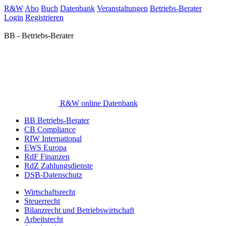
R&W
Abo
Buch
Datenbank
Veranstaltungen
Betriebs-Berater
Login
Registrieren
BB - Betriebs-Berater
R&W online Datenbank
BB Betriebs-Berater
CB Compliance
RIW International
EWS Europa
RdF Finanzen
RdZ Zahlungsdienste
DSB-Datenschutz
Wirtschaftsrecht
Steuerrecht
Bilanzrecht und Betriebswirtschaft
Arbeitsrecht