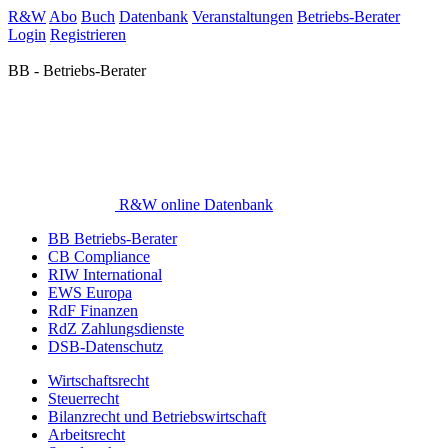
R&W
Abo
Buch
Datenbank
Veranstaltungen
Betriebs-Berater
Login
Registrieren
BB - Betriebs-Berater
R&W online Datenbank
BB Betriebs-Berater
CB Compliance
RIW International
EWS Europa
RdF Finanzen
RdZ Zahlungsdienste
DSB-Datenschutz
Wirtschaftsrecht
Steuerrecht
Bilanzrecht und Betriebswirtschaft
Arbeitsrecht