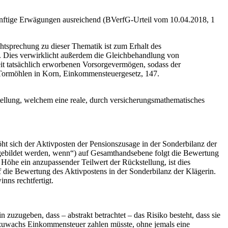
nünftige Erwägungen ausreichend (BVerfG-Urteil vom 10.04.2018, 1
tsprechung zu dieser Thematik ist zum Erhalt des
t. Dies verwirklicht außerdem die Gleichbehandlung von
it tatsächlich erworbenen Vorsorgevermögen, sodass der
 (Tormöhlen in Korn, Einkommensteuergesetz, 147.
tellung, welchem eine reale, durch versicherungsmathematisches
öht sich der Aktivposten der Pensionszusage in der Sonderbilanz der
 gebildet werden, wenn“) auf Gesamthandsebene folgt die Bewertung
 Höhe ein anzupassender Teilwert der Rückstellung, ist dies
f die Bewertung des Aktivpostens in der Sonderbilanz der Klägerin.
nns rechtfertigt.
 zuzugeben, dass – abstrakt betrachtet – das Risiko besteht, dass sie
ätszuwachs Einkommensteuer zahlen müsste, ohne jemals eine