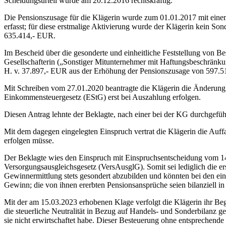
Scheidungsurteil wurde am 20.12.2016 rechtskräftig.
Die Pensionszusage für die Klägerin wurde zum 01.01.2017 mit einem
erfasst; für diese erstmalige Aktivierung wurde der Klägerin kein S
635.414,- EUR.
Im Bescheid über die gesonderte und einheitliche Feststellung von B
Gesellschafterin („Sonstiger Mitunternehmer mit Haftungsbeschränku
H. v. 37.897,- EUR aus der Erhöhung der Pensionszusage von 597.5
Mit Schreiben vom 27.01.2020 beantragte die Klägerin die Änderung de
Einkommensteuergesetz (EStG) erst bei Auszahlung erfolgen.
Diesen Antrag lehnte der Beklagte, nach einer bei der KG durchgef
Mit dem dagegen eingelegten Einspruch vertrat die Klägerin die Auffa
erfolgen müsse.
Der Beklagte wies den Einspruch mit Einspruchsentscheidung vom 14.0
Versorgungsausgleichsgesetz (VersAusglG). Somit sei lediglich die er
Gewinnermittlung stets gesondert abzubilden und könnten bei den ein
Gewinn; die von ihnen ererbten Pensionsansprüche seien bilanziell in
Mit der am 15.03.2023 erhobenen Klage verfolgt die Klägerin ihr Be
die steuerliche Neutralität in Bezug auf Handels- und Sonderbilanz g
sie nicht erwirtschaftet habe. Dieser Besteuerung ohne entsprechende 