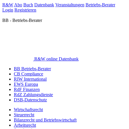
R&W
Abo
Buch
Datenbank
Veranstaltungen
Betriebs-Berater
Login
Registrieren
BB - Betriebs-Berater
R&W online Datenbank
BB Betriebs-Berater
CB Compliance
RIW International
EWS Europa
RdF Finanzen
RdZ Zahlungsdienste
DSB-Datenschutz
Wirtschaftsrecht
Steuerrecht
Bilanzrecht und Betriebswirtschaft
Arbeitsrecht