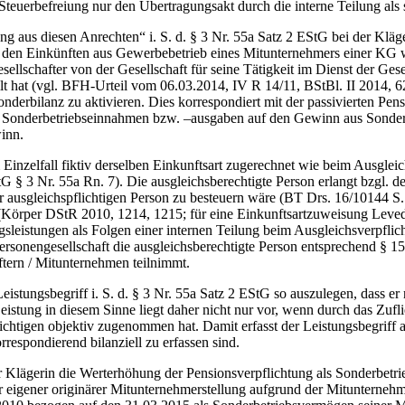
se Steuerbefreiung nur den Übertragungsakt durch die interne Teilung als
g aus diesen Anrechten“ i. S. d. § 3 Nr. 55a Satz 2 EStG bei der Kläge
 den Einkünften aus Gewerbebetrieb eines Mitunternehmers einer KG
sellschafter von der Gesellschaft für seine Tätigkeit im Dienst der Ge
ilt hat (vgl. BFH-Urteil vom 06.03.2014, IV R 14/11, BStBl. II 2014,
derbilanz zu aktivieren. Dies korrespondiert mit der passivierten Pen
 Sonderbetriebseinnahmen bzw. –ausgaben auf den Gewinn aus Sonderb
inn.
inzelfall fiktiv derselben Einkunftsart zugerechnet wie beim Ausgleic
 § 3 Nr. 55a Rn. 7). Die ausgleichsberechtigte Person erlangt bzgl. de
der ausgleichspflichtigen Person zu besteuern wäre (BT Drs. 16/10144 
 (Körper DStR 2010, 1214, 1215; für eine Einkunftsartzuweisung Leve
leistungen als Folgen einer internen Teilung beim Ausgleichsverpflich
Personengesellschaft die ausgleichsberechtigte Person entsprechend §
ftern / Mitunternehmen teilnimmt.
stungsbegriff i. S. d. § 3 Nr. 55a Satz 2 EStG so auszulegen, dass er n
Leistung in diesem Sinne liegt daher nicht nur vor, wenn durch das Z
flichtigen objektiv zugenommen hat. Damit erfasst der Leistungsbegrif
rrespondierend bilanziell zu erfassen sind.
 Klägerin die Werterhöhung der Pensionsverpflichtung als Sonderbetri
 eigener originärer Mitunternehmerstellung aufgrund der Mitunternehmer