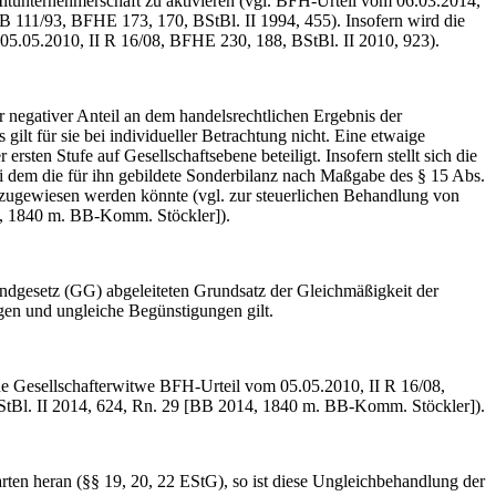
itunternehmerschaft zu aktivieren (vgl. BFH-Urteil vom 06.03.2014,
111/93, BFHE 173, 170, BStBl. II 1994, 455). Insofern wird die
 05.05.2010, II R 16/08, BFHE 230, 188, BStBl. II 2010, 923).
 negativer Anteil an dem handelsrechtlichen Ergebnis der
ilt für sie bei individueller Betrachtung nicht. Eine etwaige
sten Stufe auf Gesellschaftsebene beteiligt. Insofern stellt sich die
bei dem die für ihn gebildete Sonderbilanz nach Maßgabe des § 15 Abs.
e zugewiesen werden könnte (vgl. zur steuerlichen Behandlung von
, 1840 m. BB-Komm. Stöckler]).
undgesetz (GG) abgeleiteten Grundsatz der Gleichmäßigkeit der
gen und ungleiche Begünstigungen gilt.
ine Gesellschafterwitwe BFH-Urteil vom 05.05.2010, II R 16/08,
StBl. II 2014, 624, Rn. 29 [BB 2014, 1840 m. BB-Komm. Stöckler]).
en heran (§§ 19, 20, 22 EStG), so ist diese Ungleichbehandlung der