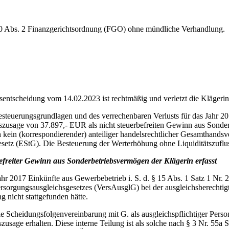
§ 90 Abs. 2 Finanzgerichtsordnung (FGO) ohne mündliche Verhandlung.
entscheidung vom 14.02.2023 ist rechtmäßig und verletzt die Klägerin
 Besteuerungsgrundlagen und des verrechenbaren Verlusts für das Jah
szusage von 37.897,- EUR als nicht steuerbefreiten Gewinn aus Sonder
h kein (korrespondierender) anteiliger handelsrechtlicher Gesamthandsv
etz (EStG). Die Besteuerung der Werterhöhung ohne Liquiditätszufluss
efreiter Gewinn aus Sonderbetriebsvermögen der Klägerin erfasst
hr 2017 Einkünfte aus Gewerbebetrieb i. S. d. § 15 Abs. 1 Satz 1 Nr. 
ersorgungsausgleichsgesetzes (VersAusglG) bei der ausgleichsberechtig
 nicht stattgefunden hätte.
h die Scheidungsfolgenvereinbarung mit G. als ausgleichspflichtiger Pe
sage erhalten. Diese interne Teilung ist als solche nach § 3 Nr. 55a S