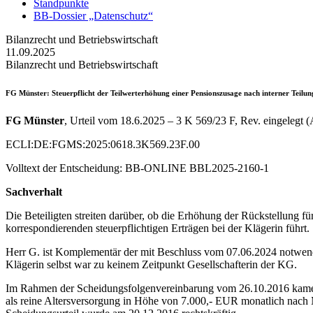
Standpunkte
BB-Dossier „Datenschutz“
Bilanzrecht und Betriebswirtschaft
11.09.2025
Bilanzrecht und Betriebswirtschaft
FG Münster
: Steuerpflicht der Teilwerterhöhung einer Pensionszusage nach interner Teil
FG Münster
, Urteil vom 18.6.2025 – 3 K 569/23 F, Rev. eingelegt
ECLI:DE:FGMS:2025:0618.3K569.23F.00
Volltext der Entscheidung: BB-ONLINE BBL2025-2160-1
Sachverhalt
Die Beteiligten streiten darüber, ob die Erhöhung der Rückstellung 
korrespondierenden steuerpflichtigen Erträgen bei der Klägerin führt.
Herr G. ist Komplementär der mit Beschluss vom 07.06.2024 notwend
Klägerin selbst war zu keinem Zeitpunkt Gesellschafterin der KG.
Im Rahmen der Scheidungsfolgenvereinbarung vom 26.10.2016 kamen G
als reine Altersversorgung in Höhe von 7.000,- EUR monatlich nach