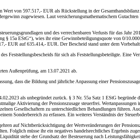
 Wert von 597.517,- EUR als Rückstellung in der Gesamthandsbilanz d
ondergewinn zugewiesen. Laut versicherungsmathematischem Gutachten b
esteuerungsgrundlagen und des verrechenbaren Verlusts für das Jahr 20
ng § 15a EStG“), wies ihr eine Gewinnbeteiligungsquote von 0/10.000
17,- EUR auf 635.414,- EUR. Der Bescheid stand unter dem Vorbehalt
s Feststellungsbescheids für sich als Feststellungsbeteiligte. Eine V
ührten Außenprüfung, am 13.07.2021 ab.
ssung, dass die Bildung und jährliche Anpassung einer Pensionszusage fü
2.2023 als unbegründet zurück. § 3 Nr. 55a Satz 1 EStG begründe die S
stmalige Aktivierung der Pensionszusage steuerfrei. Wertanpassungen i
zelnen Gesellschaftern zu unterschiedlichen Behandlungen führen. Auch
 einem Sonderbereich zu erfassen. Ein weiteres Verständnis der Steuer
gehren auf Nichtberücksichtigung der Wertveränderungen der Pensions
elten. Folglich müsse ihr ein negatives handelsrechtliches Ergebnis zu
Liquidität stehe der Grundsatz der Besteuerung nach Leistungsfähigkeit