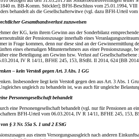
2010 bezogen auf den 31.03.2015 als Sonderbetriebsvermögen seiner M
 1840 m. BB-Komm. Stöckler]; BFH-Beschluss vom 25.01.1994, VIII B 
nders behandelt als die Gesellschafterwitwe (vgl. dazu BFH-Urteil vom
srechtlicher Gesamthandsverlust zuzuweisen
nehmer der KG, kein ihrem Gewinn aus der Sonderbilanz entsprechender
neutralität der Pensionszusage innerhalb eines Veranlagungszeitraums g
mer in Frage kommen, denn nur diese sind an der Gewinnermittlung der er
inkünften eines ehemaligen Mitunternehmers aus einer Pensionszusage, 
h über eine Beteiligung am Gewinn bzw. Verlust auf Gesellschaftseben
.03.2014, IV R 14/11, BFHE 245, 153, BStBl. II 2014, 624 [BB 2014
nken – kein Verstoß gegen Art. 3 Abs. 1 GG
nken. Insbesondere liegt kein Verstoß gegen den aus Art. 3 Abs. 1 Gr
ngleiches ungleich zu behandeln ist, was auch für ungleiche Belastun
eine Personengesellschaft behandelt
urch eine Personengesellschaft behandelt (vgl. nur für Pensionen an e
schaftern BFH-Urteil vom 06.03.2014, IV R 14/11, BFHE 245, 153, B
 von § 3 Nr. 55a S. 1 und 2 EStG
onszusagen aus einem Versorgungsausgleich nach anderen Einkunftsart