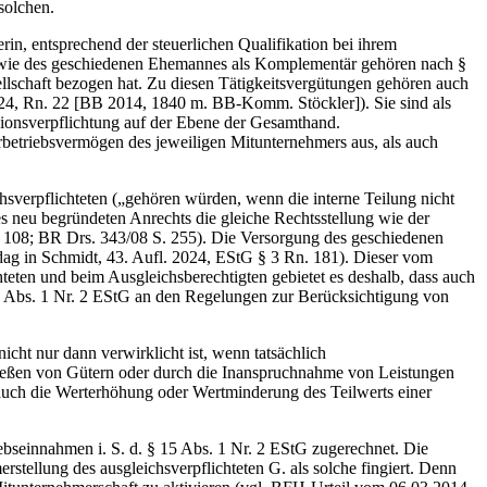
 solchen.
rin, entsprechend der steuerlichen Qualifikation bei ihrem
 wie des geschiedenen Ehemannes als Komplementär gehören nach §
sellschaft bezogen hat. Zu diesen Tätigkeitsvergütungen gehören auch
 624, Rn. 22 [BB 2014, 1840 m. BB-Komm. Stöckler]). Sie sind als
sionsverpflichtung auf der Ebene der Gesamthand.
etriebsvermögen des jeweiligen Mitunternehmers aus, als auch
hsverpflichteten („gehören würden, wenn die interne Teilung nicht
s neu begründeten Anrechts die gleiche Rechtsstellung wie der
S. 108; BR Drs. 343/08 S. 255). Die Versorgung des geschiedenen
dag in Schmidt, 43. Aufl. 2024, EStG § 3 Rn. 181). Dieser vom
teten und beim Ausgleichsberechtigten gebietet es deshalb, dass auch
 15 Abs. 1 Nr. 2 EStG an den Regelungen zur Berücksichtigung von
icht nur dann verwirklicht ist, wenn tatsächlich
ufließen von Gütern oder durch die Inanspruchnahme von Leistungen
f auch die Werterhöhung oder Wertminderung des Teilwerts einer
ebseinnahmen i. S. d. § 15 Abs. 1 Nr. 2 EStG zugerechnet. Die
stellung des ausgleichsverpflichteten G. als solche fingiert. Denn