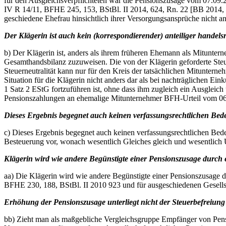
für den Ausgleichsverpflichteten war die Pensionszusage vom 07.09.
IV R 14/11, BFHE 245, 153, BStBl. II 2014, 624, Rn. 22 [BB 2014,
geschiedene Ehefrau hinsichtlich ihrer Versorgungsansprüche nicht a
Der Klägerin ist auch kein (korrespondierender) anteiliger handel
b) Der Klägerin ist, anders als ihrem früheren Ehemann als Mitunter
Gesamthandsbilanz zuzuweisen. Die von der Klägerin geforderte Steuer
Steuerneutralität kann nur für den Kreis der tatsächlichen Mitunterneh
Situation für die Klägerin nicht anders dar als bei nachträglichen E
1 Satz 2 EStG fortzuführen ist, ohne dass ihm zugleich ein Ausgleic
Pensionszahlungen an ehemalige Mitunternehmer BFH-Urteil vom 06
Dieses Ergebnis begegnet auch keinen verfassungsrechtlichen Bede
c) Dieses Ergebnis begegnet auch keinen verfassungsrechtlichen Bede
Besteuerung vor, wonach wesentlich Gleiches gleich und wesentlich U
Klägerin wird wie andere Begünstigte einer Pensionszusage durch 
aa) Die Klägerin wird wie andere Begünstigte einer Pensionszusage d
BFHE 230, 188, BStBl. II 2010 923 und für ausgeschiedenen Gesell
Erhöhung der Pensionszusage unterliegt nicht der Steuerbefreiung
bb) Zieht man als maßgebliche Vergleichsgruppe Empfänger von Pensi