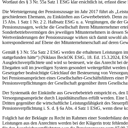
Wortlaut des § 3 Nr. 55a Satz 1 EStG klar ersichtlich ist, erfasst die
Die Wertsteigerung der Pensionszusage im Jahr 2017 führt als „Leistun
geschiedenen Ehemann, zu Einkünften aus Gewerbebetrieb. Denn zu
15 Abs. 1 Satz 1 Nr. 2 2. Halbsatz EStG u. a. Vergütungen, die der Ge
Pensionszusagen, welche die Gesellschaft ihrem Mitunternehmer erte
Sonderbetriebsvermögen des jeweiligen Mitunternehmers in dessen Son
Wertveränderungen der Pensionszusage wirken sich damit sowohl als
korrespondierend auf Ebene der Mitunternehmerschaft auf deren Gew
Gemäß § 3 Nr. 55a Satz 2 EStG werden die erhaltenen Leistungen im E
stattgefunden hätte“) (Niklaus BeckOK EStG, 18. Ed. 15.3.2024, EStG
Ausgleichsverpflichtete und wird so besteuert, wie das Anrecht bei 
Ehegatten soll im jeweiligen System gesondert weitergeführt werden
Gesetzgeber beabsichtigte Gleichlauf der Besteuerung von Versorgungs
bei Pensionsansprüchen eines Gesellschafter-Geschäftsführers einer 
Pensionsverpflichtungen der Gesellschaft gegenüber ihren Gesellscha
Der Systematik der Einkünfte aus Gewerbebetrieb entspricht es, den Lei
Versorgungsansprüche durch Liquiditätszufluss erfüllt werden. Eine 
Dritten gegenüber die wirtschaftliche Leistungsfähigkeit des Steuerp
Pensionsverpflichtung i. S. d. § 6a Abs. 4 Satz 1 EStG, wenn diese ko
Folglich hat der Beklagte zu Recht im Rahmen einer Sonderbilanz der
Leistungen aus den Anrechten werden bei der Klägerin trotz fehlender