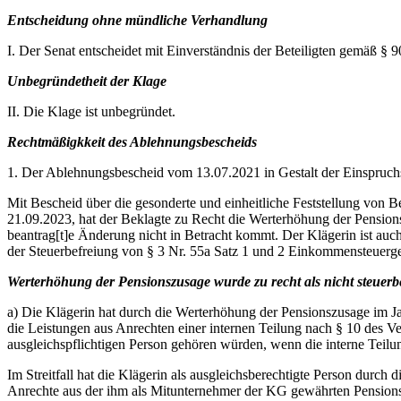
Entscheidung ohne mündliche Verhandlung
I. Der Senat entscheidet mit Einverständnis der Beteiligten gemäß 
Unbegründetheit der Klage
II. Die Klage ist unbegründet.
Rechtmäßigkkeit des Ablehnungsbescheids
1. Der Ablehnungsbescheid vom 13.07.2021 in Gestalt der Einspruchs
Mit Bescheid über die gesonderte und einheitliche Feststellung von
21.09.2023, hat der Beklagte zu Recht die Werterhöhung der Pension
beantrag[t]e Änderung nicht in Betracht kommt. Der Klägerin ist auc
der Steuerbefreiung von § 3 Nr. 55a Satz 1 und 2 Einkommensteuerges
Werterhöhung der Pensionszusage wurde zu recht als nicht steuerb
a) Die Klägerin hat durch die Werterhöhung der Pensionszusage im Ja
die Leistungen aus Anrechten einer internen Teilung nach § 10 des V
ausgleichspflichtigen Person gehören würden, wenn die interne Teilung
Im Streitfall hat die Klägerin als ausgleichsberechtigte Person durc
Anrechte aus der ihm als Mitunternehmer der KG gewährten Pensionszu