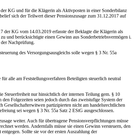
er KG und für die Klägerin als Aktivposten in einer Sonderbilanz
elief sich der Teilwert dieser Pensionszusage zum 31.12.2017 auf
17 der KG vom 14.03.2019 erfasste der Beklagte die Klägerin als
 zu und berücksichtigte einen Gewinn aus Sonderbetriebsvermögen i.
 der Nachprüfung.
ersteuerung des Versorgungsausgleichs solle wegen § 3 Nr. 55a
r alle am Feststellungsverfahren Beteiligten steuerlich neutral
teuerfreiheit nur hinsichtlich der internen Teilung gem. § 10
n den Folgezeiten seien jedoch durch das zweistufige System der
 Gesellschafterwitwen partizipierten nicht am handelsrechtlichen
befreiung sei wegen § 3 Nr. 55a Satz 2 EStG ausgeschlossen.
zusage weiter. Auch für übertragene Pensionsverpflichtungen müsse
gerechnet werden. Andernfalls müsse sie einen Gewinn versteuern, den
 entgegen. Sollte sie vor der ersten Auszahlung der