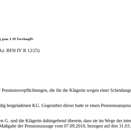
ung gem. § 10 VersAusglG
 (Az. BFH IV R 12/25)
für Pensionsverpflichtungen, die für die Klägerin wegen einer Scheidu
ig beigeladenen KG. Gegenüber dieser hatte er einen Pensionsanspru
. und die Klägerin dahingehend überein, dass sie im Wege der inter
 Maßgabe der Pensionszusage vom 07.09.2010, bezogen auf den 31.03.2