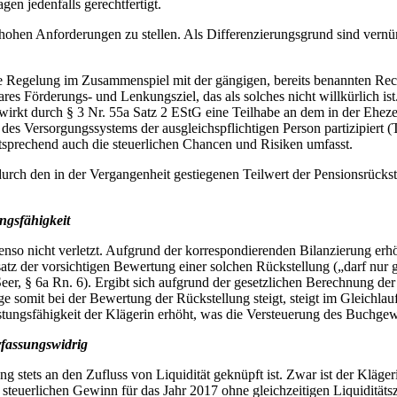
en jedenfalls gerechtfertigt.
 hohen Anforderungen zu stellen. Als Differenzierungsgrund sind ver
 Regelung im Zusammenspiel mit der gängigen, bereits benannten Rech
s Förderungs- und Lenkungsziel, das als solches nicht willkürlich is
irkt durch § 3 Nr. 55a Satz 2 EStG eine Teilhabe an dem in der Eheze
des Versorgungssystems der ausgleichspflichtigen Person partizipiert
tsprechend auch die steuerlichen Chancen und Risiken umfasst.
urch den in der Vergangenheit gestiegenen Teilwert der Pensionsrücks
ngsfähigkeit
enso nicht verletzt. Aufgrund der korrespondierenden Bilanzierung erh
tz der vorsichtigen Bewertung einer solchen Rückstellung („darf nur
eer, § 6a Rn. 6). Ergibt sich aufgrund der gesetzlichen Berechnung der
 somit bei der Bewertung der Rückstellung steigt, steigt im Gleichlau
stungsfähigkeit der Klägerin erhöht, was die Versteuerung des Buchgewi
rfassungswidrig
 stets an den Zufluss von Liquidität geknüpft ist. Zwar ist der Klägerin
en steuerlichen Gewinn für das Jahr 2017 ohne gleichzeitigen Liquidit