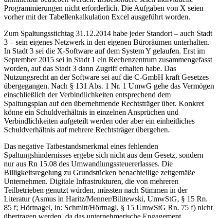
Programmierungen nicht erforderlich. Die Aufgaben von X seien
vorher mit der Tabellenkalkulation Excel ausgeführt worden.
Zum Spaltungsstichtag 31.12.2014 habe jeder Standort – auch Stadt
3 – sein eigenes Netzwerk in den eigenen Büroräumen unterhalten.
In Stadt 3 sei die X-Software auf dem System Y gelaufen. Erst im
September 2015 sei in Stadt 1 ein Rechenzentrum zusammengefasst
worden, auf das Stadt 3 dann Zugriff erhalten habe. Das
Nutzungsrecht an der Software sei auf die C-GmbH kraft Gesetzes
übergegangen. Nach § 131 Abs. 1 Nr. 1 UmwG gehe das Vermögen
einschließlich der Verbindlichkeiten entsprechend dem
Spaltungsplan auf den übernehmende Rechtsträger über. Konkret
könne ein Schuldverhältnis in einzelnen Ansprüchen und
Verbindlichkeiten aufgeteilt werden oder aber ein einheitliches
Schuldverhältnis auf mehrere Rechtsträger übergehen.
Das negative Tatbestandsmerkmal eines fehlenden
Spaltungshindernisses ergebe sich nicht aus dem Gesetz, sondern
nur aus Rn 15.08 des Umwandlungssteuererlasses. Die
Billigkeitsregelung zu Grundstücken benachteilige zeitgemäße
Unternehmen. Digitale Infrastrukturen, die von mehreren
Teilbetrieben genutzt würden, müssten nach Stimmen in der
Literatur (Asmus in Haritz/Menner/Bilitewski, UmwStG, § 15 Rn.
85 f; Hörtnagel, in: Schmitt/Hörtnagl, § 15 UmwStG Rn. 75 f) nicht
übertragen werden, da das unternehmerische Engagement