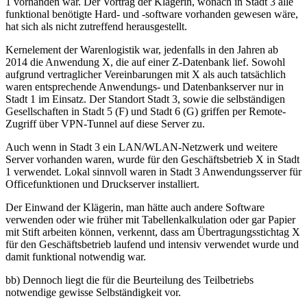
1 vorhanden war. Der Vortrag der Klägerin, wonach in Stadt 3 alle
funktional benötigte Hard- und -software vorhanden gewesen wäre,
hat sich als nicht zutreffend herausgestellt.
Kernelement der Warenlogistik war, jedenfalls in den Jahren ab
2014 die Anwendung X, die auf einer Z-Datenbank lief. Sowohl
aufgrund vertraglicher Vereinbarungen mit X als auch tatsächlich
waren entsprechende Anwendungs- und Datenbankserver nur in
Stadt 1 im Einsatz. Der Standort Stadt 3, sowie die selbständigen
Gesellschaften in Stadt 5 (F) und Stadt 6 (G) griffen per Remote-
Zugriff über VPN-Tunnel auf diese Server zu.
Auch wenn in Stadt 3 ein LAN/WLAN-Netzwerk und weitere
Server vorhanden waren, wurde für den Geschäftsbetrieb X in Stadt
1 verwendet. Lokal sinnvoll waren in Stadt 3 Anwendungsserver für
Officefunktionen und Druckserver installiert.
Der Einwand der Klägerin, man hätte auch andere Software
verwenden oder wie früher mit Tabellenkalkulation oder gar Papier
mit Stift arbeiten können, verkennt, dass am Übertragungsstichtag X
für den Geschäftsbetrieb laufend und intensiv verwendet wurde und
damit funktional notwendig war.
bb) Dennoch liegt die für die Beurteilung des Teilbetriebs
notwendige gewisse Selbständigkeit vor.