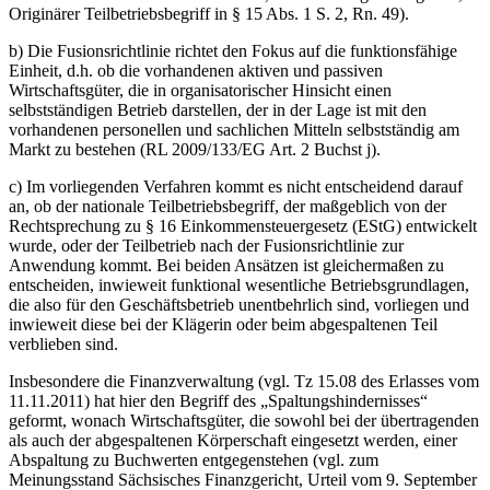
Originärer Teilbetriebsbegriff in § 15 Abs. 1 S. 2, Rn. 49).
b) Die Fusionsrichtlinie richtet den Fokus auf die funktionsfähige
Einheit, d.h. ob die vorhandenen aktiven und passiven
Wirtschaftsgüter, die in organisatorischer Hinsicht einen
selbstständigen Betrieb darstellen, der in der Lage ist mit den
vorhandenen personellen und sachlichen Mitteln selbstständig am
Markt zu bestehen (RL 2009/133/EG Art. 2 Buchst j).
c) Im vorliegenden Verfahren kommt es nicht entscheidend darauf
an, ob der nationale Teilbetriebsbegriff, der maßgeblich von der
Rechtsprechung zu § 16 Einkommensteuergesetz (EStG) entwickelt
wurde, oder der Teilbetrieb nach der Fusionsrichtlinie zur
Anwendung kommt. Bei beiden Ansätzen ist gleichermaßen zu
entscheiden, inwieweit funktional wesentliche Betriebsgrundlagen,
die also für den Geschäftsbetrieb unentbehrlich sind, vorliegen und
inwieweit diese bei der Klägerin oder beim abgespaltenen Teil
verblieben sind.
Insbesondere die Finanzverwaltung (vgl. Tz 15.08 des Erlasses vom
11.11.2011) hat hier den Begriff des „Spaltungshindernisses“
geformt, wonach Wirtschaftsgüter, die sowohl bei der übertragenden
als auch der abgespaltenen Körperschaft eingesetzt werden, einer
Abspaltung zu Buchwerten entgegenstehen (vgl. zum
Meinungsstand Sächsisches Finanzgericht, Urteil vom 9. September