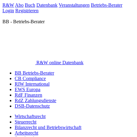
R&W
Abo
Buch
Datenbank
Veranstaltungen
Betriebs-Berater
Login
Registrieren
BB - Betriebs-Berater
R&W online Datenbank
BB Betriebs-Berater
CB Compliance
RIW International
EWS Europa
RdF Finanzen
RdZ Zahlungsdienste
DSB-Datenschutz
Wirtschaftsrecht
Steuerrecht
Bilanzrecht und Betriebswirtschaft
Arbeitsrecht