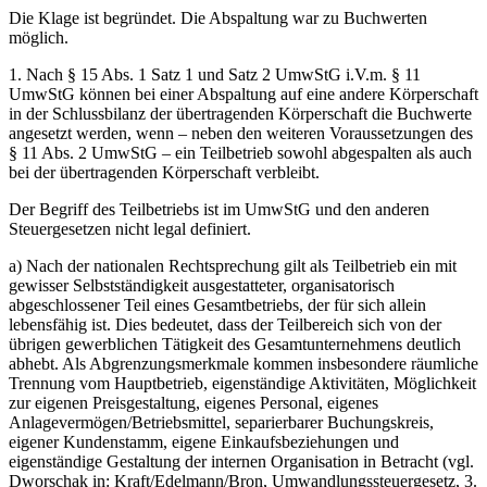
Die Klage ist begründet. Die Abspaltung war zu Buchwerten
möglich.
1. Nach § 15 Abs. 1 Satz 1 und Satz 2 UmwStG i.V.m. § 11
UmwStG können bei einer Abspaltung auf eine andere Körperschaft
in der Schlussbilanz der übertragenden Körperschaft die Buchwerte
angesetzt werden, wenn – neben den weiteren Voraussetzungen des
§ 11 Abs. 2 UmwStG – ein Teilbetrieb sowohl abgespalten als auch
bei der übertragenden Körperschaft verbleibt.
Der Begriff des Teilbetriebs ist im UmwStG und den anderen
Steuergesetzen nicht legal definiert.
a) Nach der nationalen Rechtsprechung gilt als Teilbetrieb ein mit
gewisser Selbstständigkeit ausgestatteter, organisatorisch
abgeschlossener Teil eines Gesamtbetriebs, der für sich allein
lebensfähig ist. Dies bedeutet, dass der Teilbereich sich von der
übrigen gewerblichen Tätigkeit des Gesamtunternehmens deutlich
abhebt. Als Abgrenzungsmerkmale kommen insbesondere räumliche
Trennung vom Hauptbetrieb, eigenständige Aktivitäten, Möglichkeit
zur eigenen Preisgestaltung, eigenes Personal, eigenes
Anlagevermögen/Betriebsmittel, separierbarer Buchungskreis,
eigener Kundenstamm, eigene Einkaufsbeziehungen und
eigenständige Gestaltung der internen Organisation in Betracht (vgl.
Dworschak in: Kraft/Edelmann/Bron, Umwandlungssteuergesetz, 3.