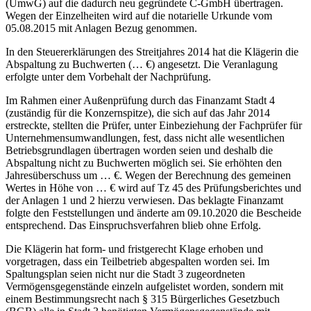
(UmwG) auf die dadurch neu gegründete C-GmbH übertragen.
Wegen der Einzelheiten wird auf die notarielle Urkunde vom
05.08.2015 mit Anlagen Bezug genommen.
In den Steuererklärungen des Streitjahres 2014 hat die Klägerin die
Abspaltung zu Buchwerten (… €) angesetzt. Die Veranlagung
erfolgte unter dem Vorbehalt der Nachprüfung.
Im Rahmen einer Außenprüfung durch das Finanzamt Stadt 4
(zuständig für die Konzernspitze), die sich auf das Jahr 2014
erstreckte, stellten die Prüfer, unter Einbeziehung der Fachprüfer für
Unternehmensumwandlungen, fest, dass nicht alle wesentlichen
Betriebsgrundlagen übertragen worden seien und deshalb die
Abspaltung nicht zu Buchwerten möglich sei. Sie erhöhten den
Jahresüberschuss um … €. Wegen der Berechnung des gemeinen
Wertes in Höhe von … € wird auf Tz 45 des Prüfungsberichtes und
der Anlagen 1 und 2 hierzu verwiesen. Das beklagte Finanzamt
folgte den Feststellungen und änderte am 09.10.2020 die Bescheide
entsprechend. Das Einspruchsverfahren blieb ohne Erfolg.
Die Klägerin hat form- und fristgerecht Klage erhoben und
vorgetragen, dass ein Teilbetrieb abgespalten worden sei. Im
Spaltungsplan seien nicht nur die Stadt 3 zugeordneten
Vermögensgegenstände einzeln aufgelistet worden, sondern mit
einem Bestimmungsrecht nach § 315 Bürgerliches Gesetzbuch