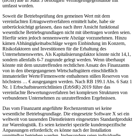
(BGB) alle in Stadt 3 benötigten Vermögensgegenstände mit
umfasst worden.
Soweit die Betriebsprüfung den gemeinen Wert mit dem
vereinfachten Ertragswertverfahren ermittelt habe, habe sie
unberücksichtigt gelassen, dass nach ihrer Ansicht funktional
wesentliche Betriebsgrundlagen nicht mit übertragen worden seien.
Hierfür seien jedoch nennenswerte Abzüge vorzunehmen. Hinzu
kämen Abhängigkeitsabschläge wegen Einbindung im Konzern,
Risikofaktoren und Investitionen für die Erhaltung des
Unternehmenswertes. Als Kapitalisierungsfaktor könnte nicht 14,1,
sondern allenfalls 6-7 zugrunde gelegt werden. Wenn überhaupt
könnte mit dem unzutreffenden rechtlichen Ansatz des Finanzamts
von in den übergegangenen Wirtschaftsgütern einschließlich
immaterieller Werte/Firmenwerte enthaltenen stillen Reserven von
höchstens … € ausgegangen werden. Nach RB 199.1 Abs. 6 Satz 1
Nr. 1 Erbschaftsteuerrichtlinien (ErbStR) 2019 führe das
vereinfachte Bewertungsverfahren bei komplexen Strukturen von
verbundenen Unternehmen zu unzutreffenden Ergebnissen.
Das vom Finanzamt angeführte Rechenzentrum sei keine
wesentliche Betriebsgrundlage. Die eingesetzte Software X sei ein
weltweit von tausenden Dienstleistern eingesetztes Standardprodukt
zur Warenlogistik. Es seien keinerlei spezielle kundenspezifische
Anpassungen erforderlich; es könne nach der Installation
unmittelbar betrieben werden. Insbesondere seien individuelle