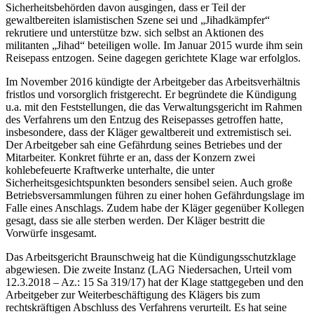
Sicherheitsbehörden davon ausgingen, dass er Teil der
gewaltbereiten islamistischen Szene sei und „Jihadkämpfer“
rekrutiere und unterstütze bzw. sich selbst an Aktionen des
militanten „Jihad“ beteiligen wolle. Im Januar 2015 wurde ihm sein
Reisepass entzogen. Seine dagegen gerichtete Klage war erfolglos.
Im November 2016 kündigte der Arbeitgeber das Arbeitsverhältnis
fristlos und vorsorglich fristgerecht. Er begründete die Kündigung
u.a. mit den Feststellungen, die das Verwaltungsgericht im Rahmen
des Verfahrens um den Entzug des Reisepasses getroffen hatte,
insbesondere, dass der Kläger gewaltbereit und extremistisch sei.
Der Arbeitgeber sah eine Gefährdung seines Betriebes und der
Mitarbeiter. Konkret führte er an, dass der Konzern zwei
kohlebefeuerte Kraftwerke unterhalte, die unter
Sicherheitsgesichtspunkten besonders sensibel seien. Auch große
Betriebsversammlungen führen zu einer hohen Gefährdungslage im
Falle eines Anschlags. Zudem habe der Kläger gegenüber Kollegen
gesagt, dass sie alle sterben werden. Der Kläger bestritt die
Vorwürfe insgesamt.
Das Arbeitsgericht Braunschweig hat die Kündigungsschutzklage
abgewiesen. Die zweite Instanz (LAG Niedersachen, Urteil vom
12.3.2018 – Az.: 15 Sa 319/17) hat der Klage stattgegeben und den
Arbeitgeber zur Weiterbeschäftigung des Klägers bis zum
rechtskräftigen Abschluss des Verfahrens verurteilt. Es hat seine