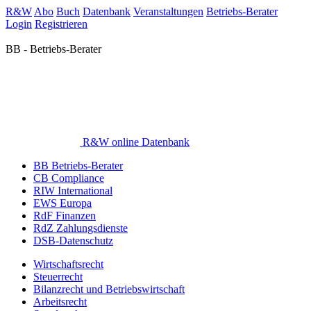
R&W
Abo
Buch
Datenbank
Veranstaltungen
Betriebs-Berater
Login
Registrieren
BB - Betriebs-Berater
R&W online Datenbank
BB Betriebs-Berater
CB Compliance
RIW International
EWS Europa
RdF Finanzen
RdZ Zahlungsdienste
DSB-Datenschutz
Wirtschaftsrecht
Steuerrecht
Bilanzrecht und Betriebswirtschaft
Arbeitsrecht