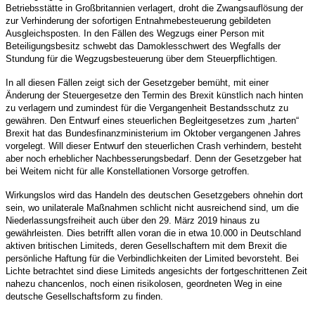
Betriebsstätte in Großbritannien verlagert, droht die Zwangsauflösung der
zur Verhinderung der sofortigen Entnahmebesteuerung gebildeten
Ausgleichsposten. In den Fällen des Wegzugs einer Person mit
Beteiligungsbesitz schwebt das Damoklesschwert des Wegfalls der
Stundung für die Wegzugsbesteuerung über dem Steuerpflichtigen.
In all diesen Fällen zeigt sich der Gesetzgeber bemüht, mit einer
Änderung der Steuergesetze den Termin des Brexit künstlich nach hinten
zu verlagern und zumindest für die Vergangenheit Bestandsschutz zu
gewähren. Den Entwurf eines steuerlichen Begleitgesetzes zum „harten“
Brexit hat das Bundesfinanzministerium im Oktober vergangenen Jahres
vorgelegt. Will dieser Entwurf den steuerlichen Crash verhindern, besteht
aber noch erheblicher Nachbesserungsbedarf. Denn der Gesetzgeber hat
bei Weitem nicht für alle Konstellationen Vorsorge getroffen.
Wirkungslos wird das Handeln des deutschen Gesetzgebers ohnehin dort
sein, wo unilaterale Maßnahmen schlicht nicht ausreichend sind, um die
Niederlassungsfreiheit auch über den 29. März 2019 hinaus zu
gewährleisten. Dies betrifft allen voran die in etwa 10.000 in Deutschland
aktiven britischen Limiteds, deren Gesellschaftern mit dem Brexit die
persönliche Haftung für die Verbindlichkeiten der Limited bevorsteht. Bei
Lichte betrachtet sind diese Limiteds angesichts der fortgeschrittenen Zeit
nahezu chancenlos, noch einen risikolosen, geordneten Weg in eine
deutsche Gesellschaftsform zu finden.