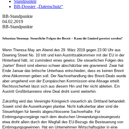
Standpunkte
BB-Dossier „Datenschutz“
BB-Standpunkte
04.02.2019
BB-Standpunkte
Sebastian Siesenop
: Steuerliche Folgen des Brexit – Kann die Limited gerettet werden?
Wenn Theresa May am Abend des 29. März 2019 gegen 23:00 Uhr aus
Downing Street No. 10 tritt und kein Austrittsabkommen mit der EU in der
Hinterhand hält, ist zumindest eines gewiss: Die steuerlichen Folgen des
„harten“ Brexit sind ebenso schwer abschätzbar wie gravierend. Zwar hat
Ende Januar das britische Unterhaus entschieden, dass es keinen Brexit
ohne Abkommen geben soll. Der Nachverhandlung des Brexit-Deals wurde
aber umgehend von der Europäischen Kommission eine Absage erteilt.
Rechtssicherheit lässt sich aus diesem Hin und Her nicht ableiten. Ein
Austritt Großbritanniens ohne Deal droht somit weiterhin.
Zukünftig wird das Vereinigte Königreich steuerlich als Drittland behandelt.
Soweit sind die Auswirkungen planbar. Nicht kalkulierbar aber sind die
Steuerfolgen für bereits abgeschlossene Sachverhalte: Für
Einbringungsvorgänge nach dem deutschen Umwandungssteuergesetz
etwa droht allein durch den Wegfall des EU-Bezugs die Besteuerung von
Einbringungsgewinnen. Hat ein Unternehmen Wirtschaftsgüter in eine