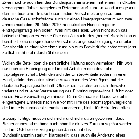
Zwar möchte auch hier das Bundesjustizministerium mit einem im Oktober
vergangenen Jahres vorgelegten Reformentwurf zum Umwandlungsgesetz
den Limiteds eine Brücke bauen, indem Verschmelzungen auf eine
deutsche Gesellschaftsform auch für einen Übergangszeitraum von zwei
Jahren nach dem 29. März 2019 im deutschen Handelsregister
eintragungsfähig sein sollen. Was hilft dies aber, wenn nicht auch das
britische Companies House über den Zeitpunkt des „harten“ Brexits hinaus
bereit ist, eine entsprechende Verschmelzungsbescheinigung zu erteilen.
Der Abschluss einer Verschmelzung bis zum Brexit dürfte spätestens jetzt
zeitlich nicht mehr durchführbar sein.
Wollen die Beteiligten die persönliche Haftung noch vermeiden, hilft wohl
nur noch die Einbringung der Limited-Anteile in eine deutsche
Kapitalgesellschaft. Befinden sich die Limited-Anteile sodann in einer
Hand, erfolgt das automatische Anwachsen des Vermögens auf die
deutsche Kapitalgesellschaft. Ob das die Haltefristen nach UmwStG
verletzt und zu einer Versteuerung des Einbringungsgewinns II führt oder
ob die Finanzverwaltung zumindest für im Companies House weiterhin
eingetragene Limiteds nach wie vor mit Hilfe des Rechtstypenvergleichs
die Limiteds zumindest steuerlich anerkennt, bleibt für Betroffene offen.
Steuerpflichtige müssen sich mehr und mehr daran gewöhnen, dass
Besteuerungstatbestände auch ohne ihr aktives Zutun ausgelöst werden.
Erst im Oktober des vergangenen Jahres hat das
Bundesfinanzministerium klargestellt, dass auch die Änderung eines