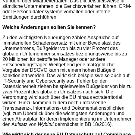
Kunden- oder Mitarbeiterdaten. Das gilt beispielsweise für
sämtliche Unternehmen, die Gerichtsverfahren führen, CRM-
oder Personaldatensysteme vorhalten oder interne
Ermittlungen durchführen.
Welche Änderungen sollten Sie kennen?
Zu den wichtigsten Neuerungen zählen Ansprüche auf
immateriellen Schadensersatz mit einer Beweislast des
Unternehmens, Bußgelder von bis zu vier Prozent des
globalen Unternehmensumsatzes beziehungsweise bis zu
20 Millionen für betroffene Manager oder andere
Entscheidungsträger. Weitgehend jede maßgebliche
Vorgabe der DSGVO kann mit einem hohen Bußgeld
sanktioniert werden. Das wirkt sich beispielsweise auch auf
IT-Security und Cybersecurity aus. Fehler bei der
Datensicherheit ziehen beispielsweise Bußgelder von bis zu
zwei Prozent des globalen Umsatzes nach sich. Die
Verordnung wird auch über die EU hinaus extraterritorial
wirken. Hinzu kommen zudem noch umfassende
Transparenz-, Informations- und Dokumentationspflichten
(vgl. zum Überblick über die wichtigsten Änderungen und
einen Ablaufplan für deren Implementierung im Unternehmen
den Aufsatz von
Wybitul
demnächst in BB 18/2016).
Wie wirkt sich der neue EU-Datenschutz auf Compliance