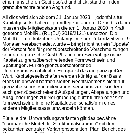
einem unsicheren Gebirgspfad und blickt ständig in den
grenzüberschreitenden Abgrund.
All dies wird sich ab dem 31. Januar 2023 – jedenfalls für
Kapitalgesellschaften – grundlegend ändern: Denn bis dahin
müssen die Mitgliedstaaten die am 1. Januar 2020 in Kraft
getretene MobilRL (RL (EU) 2019/2121) umsetzen. Die
MobilRL – die trotz ihres Umfangs in einer Rekordzeit von 19
Monaten verabschiedet wurde – bringt nicht nur ein “Update”
der Vorschriften für grenzüberschreitende Verschmelzungen,
sondern ergänzt die GesRRL auch um zwei völlige neue
Kapitel zu grenzüberschreitenden Formwechseln und
Spaltungen. Für die grenzüberschreitende
Unternehmensmobilität in Europa ist das ein ganz großer
Wurf. Kapitalgesellschaften werden künftig auf der Basis
eines unionsweit harmonisierten Rechtsrahmens nicht nur
grenzüberschreitend miteinander verschmelzen, sondern
auch grenzüberschreitend Aufspaltungen, Abspaltungen und
Ausgliederungen zur Neugründung durchführen oder sich
formwechselnd in eine Kapitalgesellschaftsform eines
anderen Mitgliedstaats umwandeln können.
Für alle drei Umwandlungsvarianten gilt das bewährte
“europäische Modell für Strukturmaßnahmen” mit den
bekannten zentralen Verfahrensschritten: Plan, Bericht des