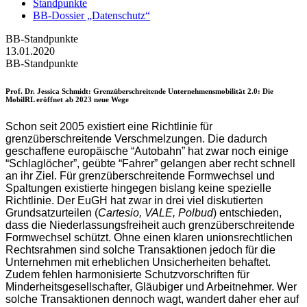
Standpunkte
BB-Dossier „Datenschutz“
BB-Standpunkte
13.01.2020
BB-Standpunkte
Prof. Dr. Jessica Schmidt
: Grenzüberschreitende Unternehmensmobilität 2.0: Die
MobilRL eröffnet ab 2023 neue Wege
Schon seit 2005 existiert eine Richtlinie für
grenzüberschreitende Verschmelzungen. Die dadurch
geschaffene europäische “Autobahn” hat zwar noch einige
“Schlaglöcher”, geübte “Fahrer” gelangen aber recht schnell
an ihr Ziel. Für grenzüberschreitende Formwechsel und
Spaltungen existierte hingegen bislang keine spezielle
Richtlinie. Der EuGH hat zwar in drei viel diskutierten
Grundsatzurteilen (
Cartesio, VALE, Polbud
) entschieden,
dass die Niederlassungsfreiheit auch grenzüberschreitende
Formwechsel schützt. Ohne einen klaren unionsrechtlichen
Rechtsrahmen sind solche Transaktionen jedoch für die
Unternehmen mit erheblichen Unsicherheiten behaftet.
Zudem fehlen harmonisierte Schutzvorschriften für
Minderheitsgesellschafter, Gläubiger und Arbeitnehmer. Wer
solche Transaktionen dennoch wagt, wandert daher eher auf