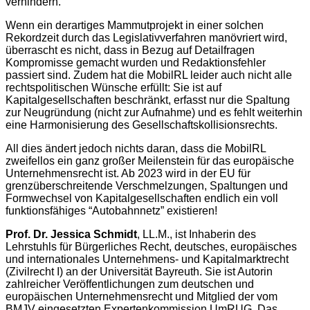
verhindern.
Wenn ein derartiges Mammutprojekt in einer solchen
Rekordzeit durch das Legislativverfahren manövriert wird,
überrascht es nicht, dass in Bezug auf Detailfragen
Kompromisse gemacht wurden und Redaktionsfehler
passiert sind. Zudem hat die MobilRL leider auch nicht alle
rechtspolitischen Wünsche erfüllt: Sie ist auf
Kapitalgesellschaften beschränkt, erfasst nur die Spaltung
zur Neugründung (nicht zur Aufnahme) und es fehlt weiterhin
eine Harmonisierung des Gesellschaftskollisionsrechts.
All dies ändert jedoch nichts daran, dass die MobilRL
zweifellos ein ganz großer Meilenstein für das europäische
Unternehmensrecht ist. Ab 2023 wird in der EU für
grenzüberschreitende Verschmelzungen, Spaltungen und
Formwechsel von Kapitalgesellschaften endlich ein voll
funktionsfähiges “Autobahnnetz” existieren!
Prof. Dr. Jessica Schmidt
, LL.M., ist Inhaberin des
Lehrstuhls für Bürgerliches Recht, deutsches, europäisches
und internationales Unternehmens- und Kapitalmarktrecht
(Zivilrecht I) an der Universität Bayreuth. Sie ist Autorin
zahlreicher Veröffentlichungen zum deutschen und
europäischen Unternehmensrecht und Mitglied der vom
BMJV eingesetzten Expertenkommission UmRUG. Das