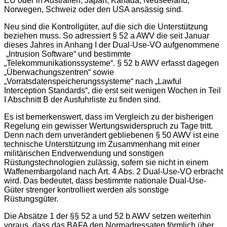
EU oder in Australien, Japan, Kanada, Neuseeland,
Norwegen, Schweiz oder den USA ansässig sind.
Neu sind die Kontrollgüter, auf die sich die Unterstützung
beziehen muss. So adressiert § 52 a AWV die seit Januar
dieses Jahres in Anhang I der Dual-Use-VO aufgenommene
„Intrusion Software“ und bestimmte
„Telekommunikationssysteme“. § 52 b AWV erfasst dagegen
„Überwachungszentren“ sowie
„Vorratsdatenspeicherungssysteme“ nach „Lawful
Interception Standards“, die erst seit wenigen Wochen in Teil
I Abschnitt B der Ausfuhrliste zu finden sind.
Es ist bemerkenswert, dass im Vergleich zu der bisherigen
Regelung ein gewisser Wertungswiderspruch zu Tage tritt.
Denn nach dem unverändert gebliebenen § 50 AWV ist eine
technische Unterstützung im Zusammenhang mit einer
militärischen Endverwendung und sonstigen
Rüstungstechnologien zulässig, sofern sie nicht in einem
Waffenembargoland nach Art. 4 Abs. 2 Dual-Use-VO erbracht
wird. Das bedeutet, dass bestimmte nationale Dual-Use-
Güter strenger kontrolliert werden als sonstige
Rüstungsgüter.
Die Absätze 1 der §§ 52 a und 52 b AWV setzen weiterhin
voraus, dass das BAFA den Normadressaten förmlich über