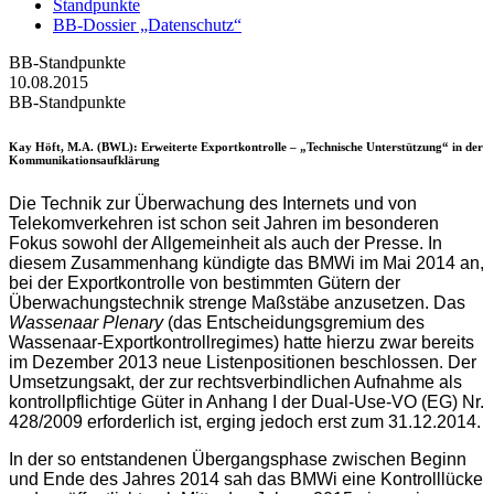
Standpunkte
BB-Dossier „Datenschutz“
BB-Standpunkte
10.08.2015
BB-Standpunkte
Kay Höft, M.A. (BWL)
: Erweiterte Exportkontrolle – „Technische Unterstützung“ in der
Kommunikationsaufklärung
Die Technik zur Überwachung des Internets und von
Telekomverkehren ist schon seit Jahren im besonderen
Fokus sowohl der Allgemeinheit als auch der Presse. In
diesem Zusammenhang kündigte das BMWi im Mai 2014 an,
bei der Exportkontrolle von bestimmten Gütern der
Überwachungstechnik strenge Maßstäbe anzusetzen. Das
Wassenaar Plenary
(das Entscheidungsgremium des
Wassenaar-Exportkontrollregimes) hatte hierzu zwar bereits
im Dezember 2013 neue Listenpositionen beschlossen. Der
Umsetzungsakt, der zur rechtsverbindlichen Aufnahme als
kontrollpflichtige Güter in Anhang I der Dual-Use-VO (EG) Nr.
428/2009 erforderlich ist, erging jedoch erst zum 31.12.2014.
In der so entstandenen Übergangsphase zwischen Beginn
und Ende des Jahres 2014 sah das BMWi eine Kontrolllücke