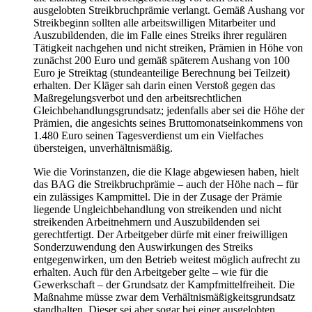
ausgelobten Streikbruchprämie verlangt. Gemäß Aushang vor
Streikbeginn sollten alle arbeitswilligen Mitarbeiter und
Auszubildenden, die im Falle eines Streiks ihrer regulären
Tätigkeit nachgehen und nicht streiken, Prämien in Höhe von
zunächst 200 Euro und gemäß späterem Aushang von 100
Euro je Streiktag (stundeanteilige Berechnung bei Teilzeit)
erhalten. Der Kläger sah darin einen Verstoß gegen das
Maßregelungsverbot und den arbeitsrechtlichen
Gleichbehandlungsgrundsatz; jedenfalls aber sei die Höhe der
Prämien, die angesichts seines Bruttomonatseinkommens von
1.480 Euro seinen Tagesverdienst um ein Vielfaches
übersteigen, unverhältnismäßig.
Wie die Vorinstanzen, die die Klage abgewiesen haben, hielt
das BAG die Streikbruchprämie – auch der Höhe nach – für
ein zulässiges Kampmittel. Die in der Zusage der Prämie
liegende Ungleichbehandlung von streikenden und nicht
streikenden Arbeitnehmern und Auszubildenden sei
gerechtfertigt. Der Arbeitgeber dürfe mit einer freiwilligen
Sonderzuwendung den Auswirkungen des Streiks
entgegenwirken, um den Betrieb weitest möglich aufrecht zu
erhalten. Auch für den Arbeitgeber gelte – wie für die
Gewerkschaft – der Grundsatz der Kampfmittelfreiheit. Die
Maßnahme müsse zwar dem Verhältnismäßigkeitsgrundsatz
standhalten. Dieser sei aber sogar bei einer ausgelobten