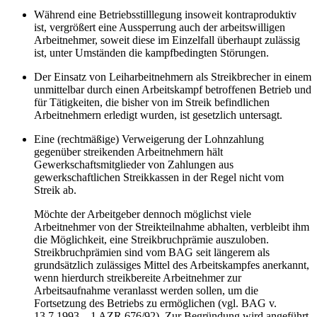
Während eine Betriebsstilllegung insoweit kontraproduktiv
ist, vergrößert eine Aussperrung auch der arbeitswilligen
Arbeitnehmer, soweit diese im Einzelfall überhaupt zulässig
ist, unter Umständen die kampfbedingten Störungen.
Der Einsatz von Leiharbeitnehmern als Streikbrecher in einem
unmittelbar durch einen Arbeitskampf betroffenen Betrieb und
für Tätigkeiten, die bisher von im Streik befindlichen
Arbeitnehmern erledigt wurden, ist gesetzlich untersagt.
Eine (rechtmäßige) Verweigerung der Lohnzahlung
gegenüber streikenden Arbeitnehmern hält
Gewerkschaftsmitglieder von Zahlungen aus
gewerkschaftlichen Streikkassen in der Regel nicht vom
Streik ab.
Möchte der Arbeitgeber dennoch möglichst viele
Arbeitnehmer von der Streikteilnahme abhalten, verbleibt ihm
die Möglichkeit, eine Streikbruchprämie auszuloben.
Streikbruchprämien sind vom BAG seit längerem als
grundsätzlich zulässiges Mittel des Arbeitskampfes anerkannt,
wenn hierdurch streikbereite Arbeitnehmer zur
Arbeitsaufnahme veranlasst werden sollen, um die
Fortsetzung des Betriebs zu ermöglichen (vgl. BAG v.
13.7.1993 – 1 AZR 676/92). Zur Begründung wird angeführt,