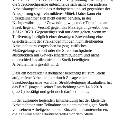
die Streikbruchprämie unterscheide sich nicht von anderen
Arbeitskampfmitteln des Arbeitgebers und sei gegenüber der
Aussperrung sogar ein milderes Mittel. Daher kann ein
Streikteilnehmer sich nicht darauf berufen, in der
Nichtgewährung der Zuwendung wegen der Teilnahme am
Streik liege ein Verstoß gegen das Maßregelungsverbot des
§ 612a BGB. Gegenteiliges soll nur dann gelten, wenn im
Tarifvertrag bezüglich einer derartigen Zuwendung eine
Gleichstellung der streikenden mit den nicht streikenden
Arbeitnehmern vorgesehen ist (sog. tarifliches
Maßregelungsverbot) oder die Streikbruchprämie
ausdrücklich nur Gewerkschaftsmitgliedern und nicht
unterschiedslos allen nicht am Streik beteiligten
Arbeitnehmern gezahlt wird.
Dass ein bestreikter Arbeitgeber berechtigt ist, zum Streik
aufgerufene Arbeitnehmer durch Zusage einer
Streikbruchprämie von ihrer Streikbeteiligung abzuhalten, hat
das BAG jüngst in seiner Entscheidung vom 14.8.2018
(a.a.O.) bestätigt und geht noch darüber hinaus:
In der zugrunde liegenden Entscheidung hat der klagende
Arbeitnehmer trotz Teilnahme an einem mehrtägigen Streik
von seinem Arbeitgeber, einem Einzelhandelsunternehmen,
die Zahlung einer arbeitgeberseitig vor dem Streik