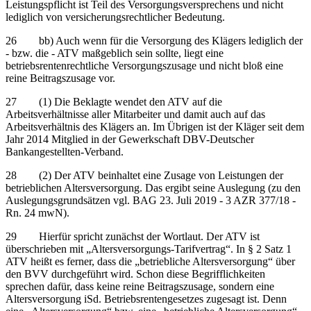
Leistungspflicht ist Teil des Versorgungsversprechens und nicht
lediglich von versicherungsrechtlicher Bedeutung.
26 bb) Auch wenn für die Versorgung des Klägers lediglich der
- bzw. die - ATV maßgeblich sein sollte, liegt eine
betriebsrentenrechtliche Versorgungszusage und nicht bloß eine
reine Beitragszusage vor.
27 (1) Die Beklagte wendet den ATV auf die
Arbeitsverhältnisse aller Mitarbeiter und damit auch auf das
Arbeitsverhältnis des Klägers an. Im Übrigen ist der Kläger seit dem
Jahr 2014 Mitglied in der Gewerkschaft DBV-Deutscher
Bankangestellten-Verband.
28 (2) Der ATV beinhaltet eine Zusage von Leistungen der
betrieblichen Altersversorgung. Das ergibt seine Auslegung (zu den
Auslegungsgrundsätzen vgl. BAG 23. Juli 2019 - 3 AZR 377/18 -
Rn. 24 mwN).
29 Hierfür spricht zunächst der Wortlaut. Der ATV ist
überschrieben mit „Altersversorgungs-Tarifvertrag“. In § 2 Satz 1
ATV heißt es ferner, dass die „betriebliche Altersversorgung“ über
den BVV durchgeführt wird. Schon diese Begrifflichkeiten
sprechen dafür, dass keine reine Beitragszusage, sondern eine
Altersversorgung iSd. Betriebsrentengesetzes zugesagt ist. Denn