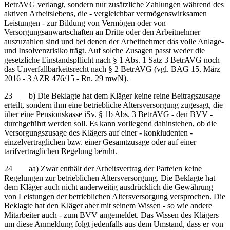
BetrAVG verlangt, sondern nur zusätzliche Zahlungen während des
aktiven Arbeitslebens, die - vergleichbar vermögenswirksamen
Leistungen - zur Bildung von Vermögen oder von
Versorgungsanwartschaften an Dritte oder den Arbeitnehmer
auszuzahlen sind und bei denen der Arbeitnehmer das volle Anlage-
und Insolvenzrisiko trägt. Auf solche Zusagen passt weder die
gesetzliche Einstandspflicht nach § 1 Abs. 1 Satz 3 BetrAVG noch
das Unverfallbarkeitsrecht nach § 2 BetrAVG (vgl. BAG 15. März
2016 - 3 AZR 476/15 - Rn. 29 mwN).
23 b) Die Beklagte hat dem Kläger keine reine Beitragszusage
erteilt, sondern ihm eine betriebliche Altersversorgung zugesagt, die
über eine Pensionskasse iSv. § 1b Abs. 3 BetrAVG - den BVV -
durchgeführt werden soll. Es kann vorliegend dahinstehen, ob die
Versorgungszusage des Klägers auf einer - konkludenten -
einzelvertraglichen bzw. einer Gesamtzusage oder auf einer
tarifvertraglichen Regelung beruht.
24 aa) Zwar enthält der Arbeitsvertrag der Parteien keine
Regelungen zur betrieblichen Altersversorgung. Die Beklagte hat
dem Kläger auch nicht anderweitig ausdrücklich die Gewährung
von Leistungen der betrieblichen Altersversorgung versprochen. Die
Beklagte hat den Kläger aber mit seinem Wissen - so wie andere
Mitarbeiter auch - zum BVV angemeldet. Das Wissen des Klägers
um diese Anmeldung folgt jedenfalls aus dem Umstand, dass er von