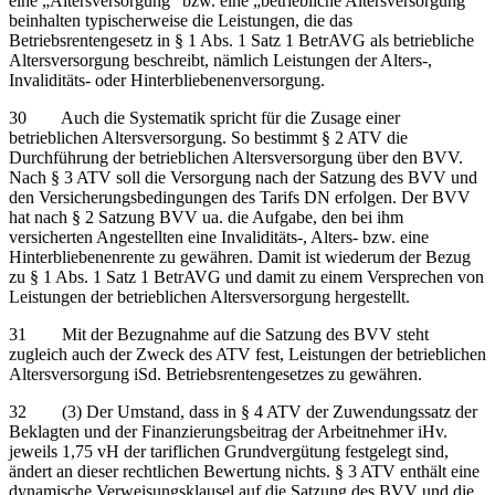
eine „Altersversorgung“ bzw. eine „betriebliche Altersversorgung“
beinhalten typischerweise die Leistungen, die das
Betriebsrentengesetz in § 1 Abs. 1 Satz 1 BetrAVG als betriebliche
Altersversorgung beschreibt, nämlich Leistungen der Alters-,
Invaliditäts- oder Hinterbliebenenversorgung.
30 Auch die Systematik spricht für die Zusage einer
betrieblichen Altersversorgung. So bestimmt § 2 ATV die
Durchführung der betrieblichen Altersversorgung über den BVV.
Nach § 3 ATV soll die Versorgung nach der Satzung des BVV und
den Versicherungsbedingungen des Tarifs DN erfolgen. Der BVV
hat nach § 2 Satzung BVV ua. die Aufgabe, den bei ihm
versicherten Angestellten eine Invaliditäts-, Alters- bzw. eine
Hinterbliebenenrente zu gewähren. Damit ist wiederum der Bezug
zu § 1 Abs. 1 Satz 1 BetrAVG und damit zu einem Versprechen von
Leistungen der betrieblichen Altersversorgung hergestellt.
31 Mit der Bezugnahme auf die Satzung des BVV steht
zugleich auch der Zweck des ATV fest, Leistungen der betrieblichen
Altersversorgung iSd. Betriebsrentengesetzes zu gewähren.
32 (3) Der Umstand, dass in § 4 ATV der Zuwendungssatz der
Beklagten und der Finanzierungsbeitrag der Arbeitnehmer iHv.
jeweils 1,75 vH der tariflichen Grundvergütung festgelegt sind,
ändert an dieser rechtlichen Bewertung nichts. § 3 ATV enthält eine
dynamische Verweisungsklausel auf die Satzung des BVV und die