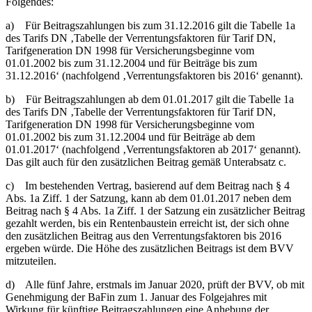
Folgendes:
a) Für Beitragszahlungen bis zum 31.12.2016 gilt die Tabelle 1a
des Tarifs DN ‚Tabelle der Verrentungsfaktoren für Tarif DN,
Tarifgeneration DN 1998 für Versicherungsbeginne vom
01.01.2002 bis zum 31.12.2004 und für Beiträge bis zum
31.12.2016‘ (nachfolgend ‚Verrentungsfaktoren bis 2016‘ genannt).
b) Für Beitragszahlungen ab dem 01.01.2017 gilt die Tabelle 1a
des Tarifs DN ‚Tabelle der Verrentungsfaktoren für Tarif DN,
Tarifgeneration DN 1998 für Versicherungsbeginne vom
01.01.2002 bis zum 31.12.2004 und für Beiträge ab dem
01.01.2017‘ (nachfolgend ‚Verrentungsfaktoren ab 2017‘ genannt).
Das gilt auch für den zusätzlichen Beitrag gemäß Unterabsatz c.
c) Im bestehenden Vertrag, basierend auf dem Beitrag nach § 4
Abs. 1a Ziff. 1 der Satzung, kann ab dem 01.01.2017 neben dem
Beitrag nach § 4 Abs. 1a Ziff. 1 der Satzung ein zusätzlicher Beitrag
gezahlt werden, bis ein Rentenbaustein erreicht ist, der sich ohne
den zusätzlichen Beitrag aus den Verrentungsfaktoren bis 2016
ergeben würde. Die Höhe des zusätzlichen Beitrags ist dem BVV
mitzuteilen.
d) Alle fünf Jahre, erstmals im Januar 2020, prüft der BVV, ob mit
Genehmigung der BaFin zum 1. Januar des Folgejahres mit
Wirkung für künftige Beitragszahlungen eine Anhebung der