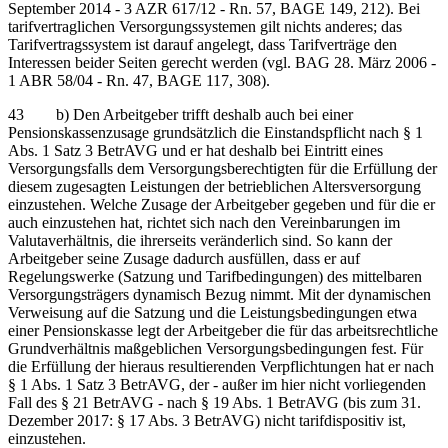
September 2014 - 3 AZR 617/12 - Rn. 57, BAGE 149, 212). Bei
tarifvertraglichen Versorgungssystemen gilt nichts anderes; das
Tarifvertragssystem ist darauf angelegt, dass Tarifverträge den
Interessen beider Seiten gerecht werden (vgl. BAG 28. März 2006 -
1 ABR 58/04 - Rn. 47, BAGE 117, 308).
43 b) Den Arbeitgeber trifft deshalb auch bei einer
Pensionskassenzusage grundsätzlich die Einstandspflicht nach § 1
Abs. 1 Satz 3 BetrAVG und er hat deshalb bei Eintritt eines
Versorgungsfalls dem Versorgungsberechtigten für die Erfüllung der
diesem zugesagten Leistungen der betrieblichen Altersversorgung
einzustehen. Welche Zusage der Arbeitgeber gegeben und für die er
auch einzustehen hat, richtet sich nach den Vereinbarungen im
Valutaverhältnis, die ihrerseits veränderlich sind. So kann der
Arbeitgeber seine Zusage dadurch ausfüllen, dass er auf
Regelungswerke (Satzung und Tarifbedingungen) des mittelbaren
Versorgungsträgers dynamisch Bezug nimmt. Mit der dynamischen
Verweisung auf die Satzung und die Leistungsbedingungen etwa
einer Pensionskasse legt der Arbeitgeber die für das arbeitsrechtliche
Grundverhältnis maßgeblichen Versorgungsbedingungen fest. Für
die Erfüllung der hieraus resultierenden Verpflichtungen hat er nach
§ 1 Abs. 1 Satz 3 BetrAVG, der - außer im hier nicht vorliegenden
Fall des § 21 BetrAVG - nach § 19 Abs. 1 BetrAVG (bis zum 31.
Dezember 2017: § 17 Abs. 3 BetrAVG) nicht tarifdispositiv ist,
einzustehen.