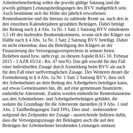
Arbeitnehmerbeitrag sollen die jeweils gültige Satzung und die
jeweils gültigen Leistungsbedingungen des BVV maßgeblich sein.
Auch bestimmte sich die Höhe der jährlich erworbenen
Rentenbausteine und die hieraus zu zahlende Rente ua. nach den in
den einzelnen Kalenderjahren gezahlten Beiträgen. Dabei beträgt
der Beitrag nach § 4 Abs. 1a Nr. 1 Satz 1 Satzung BVV mindestens
3,5 vH des laufenden Bruttoeinkommens, woran sich der Kläger zur
Hälfte nach § 4 Abs. 1a Nr. 1 Satz 2 Satzung BVV beteiligt. Dabei
ist nicht erkennbar, dass die Beteiligung des Klägers an der
Finanzierung des Versorgungsversprechens in seinem freien
Belieben stand bzw. steht (vgl. zu diesem Aspekt BAG 10. Februar
2015 - 3 AZR 65/14 - Rn. 47 mwN). Das gilt sowohl für den Fall
einer individuellen Zusage durch Anmeldung beim BVV als auch
für den Fall einer tarifvertraglichen Zusage. Des Weiteren deutet die
Formulierung in § 4 Abs. 1a Nr. 1 Satz 2 Satzung BVV, dass sich
der Arbeitnehmer an dem Beitrag des Arbeitgebers beteiligen kann,
auf etwas Gemeinsames hin, dh. auf eine gemeinsam finanzierte,
einheitliche Altersrente. Zudem werden einheitliche Rentenbausteine
aus den Arbeitnehmer- und Arbeitgeberbeiträgen gebildet, die
sodann die Grundlage für die Altersrente darstellen (§ 9 Abs. 1 und
Abs. 2 Tarifbedingungen Tarif DN). Dies sind - insbesondere
aufgrund des Zeitpunkts der Zusage - ausreichende Indizien dafür,
dass die Versorgungszusage der Beklagten auch die auf den
Beiträgen der Arbeitnehmer beruhenden Leistungen umfasst.