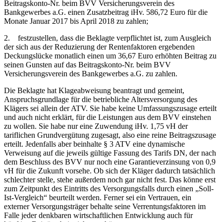
Beitragskonto-Nr. beim BVV Versicherungsverein des
Bankgewerbes a.G. einen Zusatzbeitrag iHv. 586,72 Euro für die
Monate Januar 2017 bis April 2018 zu zahlen;
2. festzustellen, dass die Beklagte verpflichtet ist, zum Ausgleich
der sich aus der Reduzierung der Rentenfaktoren ergebenden
Deckungslücke monatlich einen um 36,67 Euro erhöhten Beitrag zu
seinen Gunsten auf das Beitragskonto-Nr. beim BVV
Versicherungsverein des Bankgewerbes a.G. zu zahlen.
Die Beklagte hat Klageabweisung beantragt und gemeint,
Anspruchsgrundlage für die betriebliche Altersversorgung des
Klägers sei allein der ATV. Sie habe keine Umfassungszusage erteilt
und auch nicht erklärt, für die Leistungen aus dem BVV einstehen
zu wollen. Sie habe nur eine Zuwendung iHv. 1,75 vH der
tariflichen Grundvergütung zugesagt, also eine reine Beitragszusage
erteilt. Jedenfalls aber beinhalte § 3 ATV eine dynamische
Verweisung auf die jeweils gültige Fassung des Tarifs DN, der nach
dem Beschluss des BVV nur noch eine Garantieverzinsung von 0,9
vH für die Zukunft vorsehe. Ob sich der Kläger dadurch tatsächlich
schlechter stelle, stehe außerdem noch gar nicht fest. Das könne erst
zum Zeitpunkt des Eintritts des Versorgungsfalls durch einen „Soll-
Ist-Vergleich“ beurteilt werden. Ferner sei ein Vertrauen, ein
externer Versorgungsträger behalte seine Verrentungsfaktoren im
Falle jeder denkbaren wirtschaftlichen Entwicklung auch für