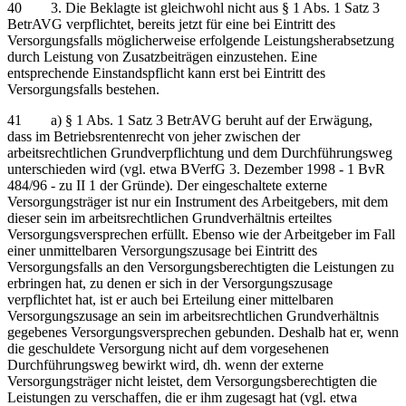
40 3. Die Beklagte ist gleichwohl nicht aus § 1 Abs. 1 Satz 3
BetrAVG verpflichtet, bereits jetzt für eine bei Eintritt des
Versorgungsfalls möglicherweise erfolgende Leistungsherabsetzung
durch Leistung von Zusatzbeiträgen einzustehen. Eine
entsprechende Einstandspflicht kann erst bei Eintritt des
Versorgungsfalls bestehen.
41 a) § 1 Abs. 1 Satz 3 BetrAVG beruht auf der Erwägung,
dass im Betriebsrentenrecht von jeher zwischen der
arbeitsrechtlichen Grundverpflichtung und dem Durchführungsweg
unterschieden wird (vgl. etwa BVerfG 3. Dezember 1998 - 1 BvR
484/96 - zu II 1 der Gründe). Der eingeschaltete externe
Versorgungsträger ist nur ein Instrument des Arbeitgebers, mit dem
dieser sein im arbeitsrechtlichen Grundverhältnis erteiltes
Versorgungsversprechen erfüllt. Ebenso wie der Arbeitgeber im Fall
einer unmittelbaren Versorgungszusage bei Eintritt des
Versorgungsfalls an den Versorgungsberechtigten die Leistungen zu
erbringen hat, zu denen er sich in der Versorgungszusage
verpflichtet hat, ist er auch bei Erteilung einer mittelbaren
Versorgungszusage an sein im arbeitsrechtlichen Grundverhältnis
gegebenes Versorgungsversprechen gebunden. Deshalb hat er, wenn
die geschuldete Versorgung nicht auf dem vorgesehenen
Durchführungsweg bewirkt wird, dh. wenn der externe
Versorgungsträger nicht leistet, dem Versorgungsberechtigten die
Leistungen zu verschaffen, die er ihm zugesagt hat (vgl. etwa