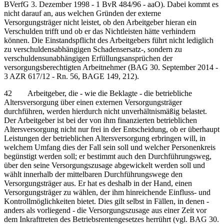
BVerfG 3. Dezember 1998 - 1 BvR 484/96 - aaO). Dabei kommt es
nicht darauf an, aus welchen Gründen der externe
Versorgungsträger nicht leistet, ob den Arbeitgeber hieran ein
Verschulden trifft und ob er das Nichtleisten hätte verhindern
können. Die Einstandspflicht des Arbeitgebers führt nicht lediglich
zu verschuldensabhängigen Schadensersatz-, sondern zu
verschuldensunabhängigen Erfüllungsansprüchen der
versorgungsberechtigten Arbeitnehmer (BAG 30. September 2014 -
3 AZR 617/12 - Rn. 56, BAGE 149, 212).
42 Arbeitgeber, die - wie die Beklagte - die betriebliche
Altersversorgung über einen externen Versorgungsträger
durchführen, werden hierdurch nicht unverhältnismäßig belastet.
Der Arbeitgeber ist bei der von ihm finanzierten betrieblichen
Altersversorgung nicht nur frei in der Entscheidung, ob er überhaupt
Leistungen der betrieblichen Altersversorgung erbringen will, in
welchem Umfang dies der Fall sein soll und welcher Personenkreis
begünstigt werden soll; er bestimmt auch den Durchführungsweg,
über den seine Versorgungszusage abgewickelt werden soll und
wählt innerhalb der mittelbaren Durchführungswege den
Versorgungsträger aus. Er hat es deshalb in der Hand, einen
Versorgungsträger zu wählen, der ihm hinreichende Einfluss- und
Kontrollmöglichkeiten bietet. Dies gilt selbst in Fällen, in denen -
anders als vorliegend - die Versorgungszusage aus einer Zeit vor
dem Inkrafttreten des Betriebsrentengesetzes herrührt (vgl. BAG 30.