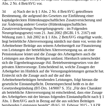
Abs. 2 Nr. 4 BetrAVG vor.
34 a) Nach der in § 1 Abs. 2 Nr. 4 BetrAVG getroffenen
Bestimmung, die aufgrund des Gesetzes zur Einführung einer
kapitalgedeckten Hüttenknappschaftlichen Zusatzversicherung und
zur Änderung anderer Gesetze (Hüttenknappschaftliches
Zusatzversicherungs-Neuregelungsgesetz - im Folgenden
Neuregelungsgesetz) vom 21. Juni 2002 (BGBl. I S. 2167) mit
Wirkung zum 1. Juli 2002 in § 1 Abs. 2 BetrAVG eingefügt wurde,
liegt betriebliche Altersversorgung nämlich nur dann vor, wenn der
Arbeitnehmer Beiträge aus seinem Arbeitsentgelt zur Finanzierung
von Leistungen der betrieblichen Altersversorgung ua. an eine
Pensionskasse leistet und die Zusage des Arbeitgebers auch die
Leistungen aus diesen Beiträgen umfasst. Hierdurch unterscheidet
sich die Eigenbeitragszusage iSd. Betriebsrentengesetzes von der
privaten Altersvorsorge. Entscheidend ist, welche Zusagen der
Arbeitgeber im Hinblick auf die Versorgungsleistungen gemacht hat.
Erstreckt sich die Zusage auch auf die auf den
Arbeitnehmerbeiträgen beruhenden Leistungen, folgt hieraus die
gesetzliche Einstandspflicht. Dementsprechend heißt es in der
Gesetzesbegründung (BT-Drs. 14/9007 S. 35): „Für den Charakter
als betriebliche Altersversorgung ist entscheidend, dass eine Zusage
des Arbeitgebers mit der hieraus folgenden Einstandspflicht nach § 1
Abs. 1 BetrAVG auch in Bezug auf die aus solchen Beiträgen
beruhenden Leistungen besteht“ (BAG 10. Februar 2015 - 3 AZR