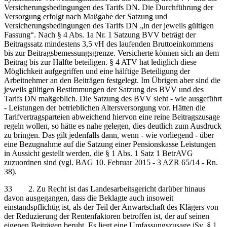
Versicherungsbedingungen des Tarifs DN. Die Durchführung der
Versorgung erfolgt nach Maßgabe der Satzung und
Versicherungsbedingungen des Tarifs DN „in der jeweils gültigen
Fassung“. Nach § 4 Abs. 1a Nr. 1 Satzung BVV beträgt der
Beitragssatz mindestens 3,5 vH des laufenden Bruttoeinkommens
bis zur Beitragsbemessungsgrenze. Versicherte können sich an dem
Beitrag bis zur Hälfte beteiligen. § 4 ATV hat lediglich diese
Möglichkeit aufgegriffen und eine hälftige Beteiligung der
Arbeitnehmer an den Beiträgen festgelegt. Im Übrigen aber sind die
jeweils gültigen Bestimmungen der Satzung des BVV und des
Tarifs DN maßgeblich. Die Satzung des BVV sieht - wie ausgeführt
- Leistungen der betrieblichen Altersversorgung vor. Hätten die
Tarifvertragsparteien abweichend hiervon eine reine Beitragszusage
regeln wollen, so hätte es nahe gelegen, dies deutlich zum Ausdruck
zu bringen. Das gilt jedenfalls dann, wenn - wie vorliegend - über
eine Bezugnahme auf die Satzung einer Pensionskasse Leistungen
in Aussicht gestellt werden, die § 1 Abs. 1 Satz 1 BetrAVG
zuzuordnen sind (vgl. BAG 10. Februar 2015 - 3 AZR 65/14 - Rn.
38).
33 2. Zu Recht ist das Landesarbeitsgericht darüber hinaus
davon ausgegangen, dass die Beklagte auch insoweit
einstandspflichtig ist, als der Teil der Anwartschaft des Klägers von
der Reduzierung der Rentenfaktoren betroffen ist, der auf seinen
eigenen Beiträgen beruht. Es liegt eine Umfassungszusage iSv. § 1