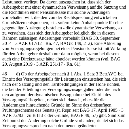
Leistungen vorliegt. Da davon auszugehen ist, dass sich der
Arbeitgeber mit einer dynamischen Verweisung auf die Satzung und
die Richtlinien einer Pensionskasse nur solche Änderungen
vorbehalten will, die den von der Rechtsprechung entwickelten
Grundsätzen entsprechen, ist - sofern keine Anhaltspunkte für eine
gegenteilige Auslegung bestehen - die dynamische Verweisung so
zu verstehen, dass sich der Arbeitgeber lediglich die in diesem
Rahmen zulässigen Änderungen vorbehält (BAG 30. September
2014 - 3 AZR 617/12 - Rn. 47, BAGE 149, 212). Eine Ablösung
von Versorgungsregelungen bei einer Pensionskasse ist mit Wirkung
für den Arbeitgeber deshalb nur dann möglich, wenn bei diesem
auch eine Direktzusage hätte abgelöst werden können (vgl. BAG
20. August 2019 - 3 AZR 251/17 - Rn. 61).
46 d) Ob der Arbeitgeber nach § 1 Abs. 1 Satz 3 BetrAVG bei
Eintritt des Versorgungsfalls für Leistungen einzustehen hat, die sich
nach der Satzung und den Tarifbedingungen in der Höhe richten,
die bei der Erteilung der Versorgungszusage galten oder die nach
den aufgrund der dynamischen Bezugnahme bei Eintritt des
Versorgungsfalls gelten, richtet sich danach, ob es für die
Änderungen hinreichende Gründe im Sinne des dreistufigen
Prüfungsschemas des Senats (st. Rspr. seit BAG 17. April 1985 - 3
AZR 72/83 - zu B II 3 c der Gründe, BAGE 49, 57) gibt. Sind zum
Zeitpunkt der Änderung solche Gründe vorhanden, richtet sich das
Versorgungsversprechen nach den neuen geänderten