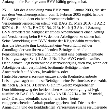
Anfang an die Beiträge zum BVV hälftig getragen hat.
25 Mit der Anmeldung zum BVV zum 1. Januar 2003, die sich
aus dem Versicherungsschein vom 1. Februar 2005 ergibt, hat die
Beklagte konkludent ein betriebsrentenrechtliches
Versorgungsversprechen erteilt (vgl. BAG 15. März 2016 - 3 AZR
827/14 - Rn. 30 ff., BAGE 154, 213). Nach § 3 Abs. 1 Satzung
BVV erfordert die Mitgliedschaft des Arbeitnehmers einen Antrag
auf Versicherung beim BVV, den der Arbeitgeber zu stellen hat.
Seine Anmeldung zum BVV durfte der Kläger dahin verstehen,
dass die Beklagte ihm konkludent eine Versorgung auf der
Grundlage der von ihr zu zahlenden Beiträge durch die
Pensionskasse versprechen und ihm damit eine beitragsorientierte
Leistungszusage iSv. § 1 Abs. 2 Nr. 1 BetrAVG erteilen wollte.
Denn danach liegt betriebliche Altersversorgung auch vor, wenn der
Arbeitgeber sich verpflichtet, bestimmte Beiträge in eine
Anwartschaft auf Alters-, Invaliditäts- oder
Hinterbliebenenversorgung umzuwandeln (beitragsorientierte
Leistungszusage) und diese Beiträge in eine Pensionskasse einzahlt,
die nach § 1b Abs. 3 BetrAVG ein im Gesetz vorgesehener
Durchführungsweg der betrieblichen Altersversorgung ist (vgl.
ausführlich BAG 15. März 2016 - 3 AZR 827/14 - Rn. 32 mwN,
aaO). Das gilt jedenfalls, soweit - wie hier - keine
entgegenstehenden Anhaltspunkte gegeben sind. Die aus der
Anmeldung und der konkludenten Versorgungszusage resultierende