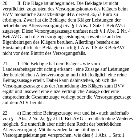
20 II. Die Klage ist unbegründet. Die Beklagte ist nicht
verpflichtet, zugunsten des Versorgungskontos des Klägers beim
BVV monatliche Zusatzbeiträge iHv. derzeit 36,67 Euro zu
erbringen. Zwar hat die Beklagte dem Kläger Leistungen der
betrieblichen Altersversorgung iSv. § 1 Abs. 1 Satz 1 BetrAVG
zugesagt. Diese Versorgungszusage umfasst nach § 1 Abs. 2 Nr. 4
BetrAVG auch die Versorgungsleistungen, soweit sie auf den
Eigenbeiträgen des Klägers beruhen. Allerdings besteht eine
Einstandspflicht der Beklagten nach § 1 Abs. 1 Satz 3 BetrAVG
nicht vor dem Eintritt des Versorgungsfalls.
21 1. Die Beklagte hat dem Kläger - wie vom
Landesarbeitsgericht richtig erkannt - eine Zusage auf Leistungen
der betrieblichen Altersversorgung und nicht lediglich eine reine
Beitragszusage erteilt. Dabei kann dahinstehen, ob sich die
Versorgungszusage aus der Anmeldung des Klägers zum BVV
ergibt und insoweit eine einzelvertragliche Zusage oder eine
entsprechende Gesamtzusage vorliegt oder die Versorgungszusage
auf dem ATV beruht.
22 a) Eine reine Beitragszusage war und ist - auch außerhalb
von § 1 Abs. 2 Nr. 2a, §§ 21 ff. BetrAVG - rechtlich ohne Weiteres
möglich. Sie unterfällt aber nicht dem Recht der betrieblichen
Altersversorgung. Mit ihr werden keine künftigen
Versorgungsleistungen versprochen, wie dies § 1 Abs. 1 Satz 1