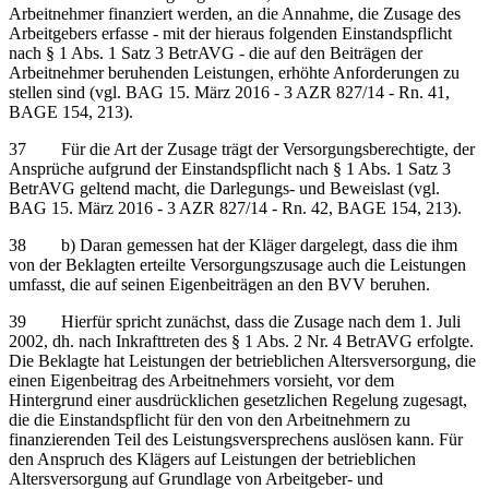
Arbeitnehmer finanziert werden, an die Annahme, die Zusage des
Arbeitgebers erfasse - mit der hieraus folgenden Einstandspflicht
nach § 1 Abs. 1 Satz 3 BetrAVG - die auf den Beiträgen der
Arbeitnehmer beruhenden Leistungen, erhöhte Anforderungen zu
stellen sind (vgl. BAG 15. März 2016 - 3 AZR 827/14 - Rn. 41,
BAGE 154, 213).
37 Für die Art der Zusage trägt der Versorgungsberechtigte, der
Ansprüche aufgrund der Einstandspflicht nach § 1 Abs. 1 Satz 3
BetrAVG geltend macht, die Darlegungs- und Beweislast (vgl.
BAG 15. März 2016 - 3 AZR 827/14 - Rn. 42, BAGE 154, 213).
38 b) Daran gemessen hat der Kläger dargelegt, dass die ihm
von der Beklagten erteilte Versorgungszusage auch die Leistungen
umfasst, die auf seinen Eigenbeiträgen an den BVV beruhen.
39 Hierfür spricht zunächst, dass die Zusage nach dem 1. Juli
2002, dh. nach Inkrafttreten des § 1 Abs. 2 Nr. 4 BetrAVG erfolgte.
Die Beklagte hat Leistungen der betrieblichen Altersversorgung, die
einen Eigenbeitrag des Arbeitnehmers vorsieht, vor dem
Hintergrund einer ausdrücklichen gesetzlichen Regelung zugesagt,
die die Einstandspflicht für den von den Arbeitnehmern zu
finanzierenden Teil des Leistungsversprechens auslösen kann. Für
den Anspruch des Klägers auf Leistungen der betrieblichen
Altersversorgung auf Grundlage von Arbeitgeber- und