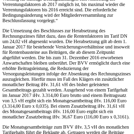
Verrentungsfaktoren ab 2017 möglich ist, bis maximal wieder die
Verrentungsfaktoren bis 2016 erreicht sind. Die erforderliche
Bedingungsänderung wird der Mitgliederversammlung zur
Beschlussfassung vorgelegt.“
Die Umsetzung des Beschlusses zur Herabsetzung des
Rechnungszinses führt dazu, dass die Rentenfaktoren im Tarif DN
um 24,02 vH abgesenkt wurden. Die Herabsetzung gilt ab dem 1.
Januar 2017 für bestehende Versicherungsverhältnisse und insoweit
für Rentenbausteine aus Beiträgen, die ab diesem Zeitpunkt
abgeführt werden. Die bis zum 31. Dezember 2016 erworbenen
Anwartschaften bleiben unberührt. Der BVV ermöglicht durch eine
erhöhte Beitragsleistung, die Reduzierung der
Versorgungsleistungen infolge der Absenkung des Rechnungszinses
auszugleichen. Hierfür muss im Fall des Klägers ein zusätzlicher
monatlicher Beitrag iHv. 31,61 vH des bisher geleisteten
Gesamtbeitrags gezahlt werden. Ausgehend von einem Tarifgehalt
im Januar 2017 iHv. 3.314,00 Euro brutto und einem Beitragssatz
von 3,5 vH ergibt sich ein Monatsgesamtbeitrag iHv. 116,00 Euro
(3.314,00 Euro x 0,035). Bei einem Zusatzbeitrag iHv. 31,61 vH
des Monatsgesamtbeitrags iHv. 116,00 Euro ergibt sich ein
monatlicher Zusatzbeitrag iHv. 36,67 Euro (116,00 Euro x 0,3161).
Die Monatsgesamtbeiträge zum BVV iHv. 3,5 vH des monatlichen
Tarifgehalts führt die Beklagte ab. Getragen werden die Beiträge