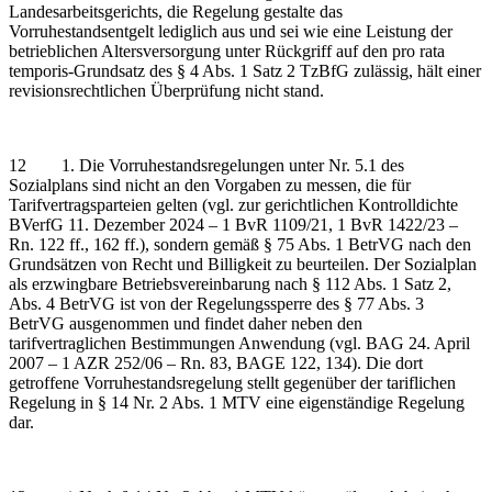
Landesarbeitsgerichts, die Regelung gestalte das
Vorruhestandsentgelt lediglich aus und sei wie eine Leistung der
betrieblichen Altersversorgung unter Rückgriff auf den pro rata
temporis-Grundsatz des § 4 Abs. 1 Satz 2 TzBfG zulässig, hält einer
revisionsrechtlichen Überprüfung nicht stand.
12 1. Die Vorruhestandsregelungen unter Nr. 5.1 des
Sozialplans sind nicht an den Vorgaben zu messen, die für
Tarifvertragsparteien gelten (vgl. zur gerichtlichen Kontrolldichte
BVerfG 11. Dezember 2024 – 1 BvR 1109/21, 1 BvR 1422/23 –
Rn. 122 ff., 162 ff.), sondern gemäß § 75 Abs. 1 BetrVG nach den
Grundsätzen von Recht und Billigkeit zu beurteilen. Der Sozialplan
als erzwingbare Betriebsvereinbarung nach § 112 Abs. 1 Satz 2,
Abs. 4 BetrVG ist von der Regelungssperre des § 77 Abs. 3
BetrVG ausgenommen und findet daher neben den
tarifvertraglichen Bestimmungen Anwendung (vgl. BAG 24. April
2007 – 1 AZR 252/06 – Rn. 83, BAGE 122, 134). Die dort
getroffene Vorruhestandsregelung stellt gegenüber der tariflichen
Regelung in § 14 Nr. 2 Abs. 1 MTV eine eigenständige Regelung
dar.