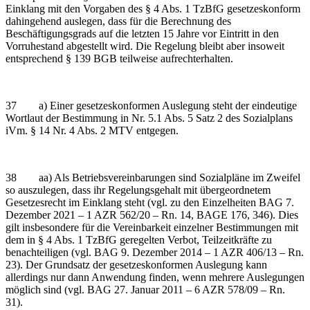
Einklang mit den Vorgaben des § 4 Abs. 1 TzBfG gesetzeskonform
dahingehend auslegen, dass für die Berechnung des
Beschäftigungsgrads auf die letzten 15 Jahre vor Eintritt in den
Vorruhestand abgestellt wird. Die Regelung bleibt aber insoweit
entsprechend § 139 BGB teilweise aufrechterhalten.
37 a) Einer gesetzeskonformen Auslegung steht der eindeutige
Wortlaut der Bestimmung in Nr. 5.1 Abs. 5 Satz 2 des Sozialplans
iVm. § 14 Nr. 4 Abs. 2 MTV entgegen.
38 aa) Als Betriebsvereinbarungen sind Sozialpläne im Zweifel
so auszulegen, dass ihr Regelungsgehalt mit übergeordnetem
Gesetzesrecht im Einklang steht (vgl. zu den Einzelheiten BAG 7.
Dezember 2021 – 1 AZR 562/20 – Rn. 14, BAGE 176, 346). Dies
gilt insbesondere für die Vereinbarkeit einzelner Bestimmungen mit
dem in § 4 Abs. 1 TzBfG geregelten Verbot, Teilzeitkräfte zu
benachteiligen (vgl. BAG 9. Dezember 2014 – 1 AZR 406/13 – Rn.
23). Der Grundsatz der gesetzeskonformen Auslegung kann
allerdings nur dann Anwendung finden, wenn mehrere Auslegungen
möglich sind (vgl. BAG 27. Januar 2011 – 6 AZR 578/09 – Rn.
31).