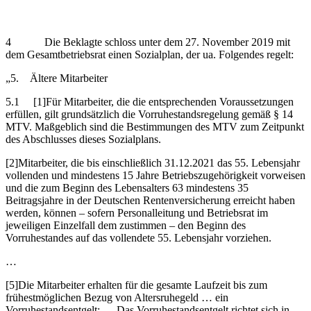
4 Die Beklagte schloss unter dem 27. November 2019 mit
dem Gesamtbetriebsrat einen Sozialplan, der ua. Folgendes regelt:
„5. Ältere Mitarbeiter
5.1 [1]Für Mitarbeiter, die die entsprechenden Voraussetzungen
erfüllen, gilt grundsätzlich die Vorruhestandsregelung gemäß § 14
MTV. Maßgeblich sind die Bestimmungen des MTV zum Zeitpunkt
des Abschlusses dieses Sozialplans.
[2]Mitarbeiter, die bis einschließlich 31.12.2021 das 55. Lebensjahr
vollenden und mindestens 15 Jahre Betriebszugehörigkeit vorweisen
und die zum Beginn des Lebensalters 63 mindestens 35
Beitragsjahre in der Deutschen Rentenversicherung erreicht haben
werden, können – sofern Personalleitung und Betriebsrat im
jeweiligen Einzelfall dem zustimmen – den Beginn des
Vorruhestandes auf das vollendete 55. Lebensjahr vorziehen.
…
[5]Die Mitarbeiter erhalten für die gesamte Laufzeit bis zum
frühestmöglichen Bezug von Altersruhegeld … ein
Vorruhestandsentgelt; … Das Vorruhestandsentgelt richtet sich in