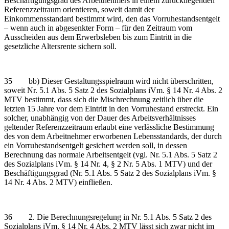
Beschäftigungsgrad des Arbeitnehmers in einem zurückliegenden
Referenzzeitraum orientieren, soweit damit der
Einkommensstandard bestimmt wird, den das Vorruhestandsentgelt
– wenn auch in abgesenkter Form – für den Zeitraum vom
Ausscheiden aus dem Erwerbsleben bis zum Eintritt in die
gesetzliche Altersrente sichern soll.
35 bb) Dieser Gestaltungsspielraum wird nicht überschritten,
soweit Nr. 5.1 Abs. 5 Satz 2 des Sozialplans iVm. § 14 Nr. 4 Abs. 2
MTV bestimmt, dass sich die Mischrechnung zeitlich über die
letzten 15 Jahre vor dem Eintritt in den Vorruhestand erstreckt. Ein
solcher, unabhängig von der Dauer des Arbeitsverhältnisses
geltender Referenzzeitraum erlaubt eine verlässliche Bestimmung
des von dem Arbeitnehmer erworbenen Lebensstandards, der durch
ein Vorruhestandsentgelt gesichert werden soll, in dessen
Berechnung das normale Arbeitsentgelt (vgl. Nr. 5.1 Abs. 5 Satz 2
des Sozialplans iVm. § 14 Nr. 4, § 2 Nr. 5 Abs. 1 MTV) und der
Beschäftigungsgrad (Nr. 5.1 Abs. 5 Satz 2 des Sozialplans iVm. §
14 Nr. 4 Abs. 2 MTV) einfließen.
36 2. Die Berechnungsregelung in Nr. 5.1 Abs. 5 Satz 2 des
Sozialplans iVm. § 14 Nr. 4 Abs. 2 MTV lässt sich zwar nicht im