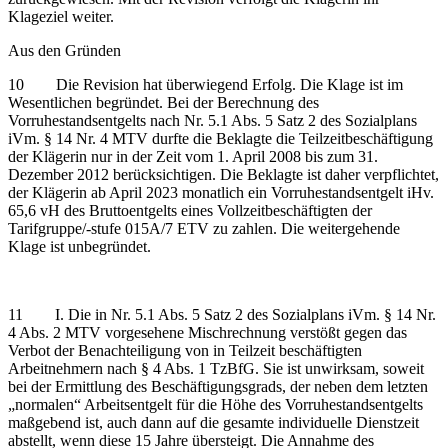
Klageziel weiter.
Aus den Gründen
10 Die Revision hat überwiegend Erfolg. Die Klage ist im
Wesentlichen begründet. Bei der Berechnung des
Vorruhestandsentgelts nach Nr. 5.1 Abs. 5 Satz 2 des Sozialplans
iVm. § 14 Nr. 4 MTV durfte die Beklagte die Teilzeitbeschäftigung
der Klägerin nur in der Zeit vom 1. April 2008 bis zum 31.
Dezember 2012 berücksichtigen. Die Beklagte ist daher verpflichtet,
der Klägerin ab April 2023 monatlich ein Vorruhestandsentgelt iHv.
65,6 vH des Bruttoentgelts eines Vollzeitbeschäftigten der
Tarifgruppe/-stufe 015A/7 ETV zu zahlen. Die weitergehende
Klage ist unbegründet.
11 I. Die in Nr. 5.1 Abs. 5 Satz 2 des Sozialplans iVm. § 14 Nr.
4 Abs. 2 MTV vorgesehene Mischrechnung verstößt gegen das
Verbot der Benachteiligung von in Teilzeit beschäftigten
Arbeitnehmern nach § 4 Abs. 1 TzBfG. Sie ist unwirksam, soweit
bei der Ermittlung des Beschäftigungsgrads, der neben dem letzten
„normalen“ Arbeitsentgelt für die Höhe des Vorruhestandsentgelts
maßgebend ist, auch dann auf die gesamte individuelle Dienstzeit
abstellt, wenn diese 15 Jahre übersteigt. Die Annahme des