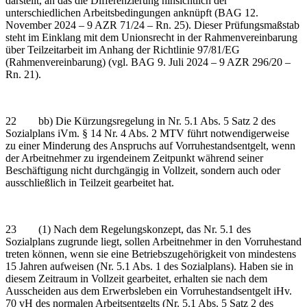
darstellt, an das die Differenzierung hinsichtlich der
unterschiedlichen Arbeitsbedingungen anknüpft (BAG 12.
November 2024 – 9 AZR 71/24 – Rn. 25). Dieser Prüfungsmaßstab
steht im Einklang mit dem Unionsrecht in der Rahmenvereinbarung
über Teilzeitarbeit im Anhang der Richtlinie 97/81/EG
(Rahmenvereinbarung) (vgl. BAG 9. Juli 2024 – 9 AZR 296/20 –
Rn. 21).
22 bb) Die Kürzungsregelung in Nr. 5.1 Abs. 5 Satz 2 des
Sozialplans iVm. § 14 Nr. 4 Abs. 2 MTV führt notwendigerweise
zu einer Minderung des Anspruchs auf Vorruhestandsentgelt, wenn
der Arbeitnehmer zu irgendeinem Zeitpunkt während seiner
Beschäftigung nicht durchgängig in Vollzeit, sondern auch oder
ausschließlich in Teilzeit gearbeitet hat.
23 (1) Nach dem Regelungskonzept, das Nr. 5.1 des
Sozialplans zugrunde liegt, sollen Arbeitnehmer in den Vorruhestand
treten können, wenn sie eine Betriebszugehörigkeit von mindestens
15 Jahren aufweisen (Nr. 5.1 Abs. 1 des Sozialplans). Haben sie in
diesem Zeitraum in Vollzeit gearbeitet, erhalten sie nach dem
Ausscheiden aus dem Erwerbsleben ein Vorruhestandsentgelt iHv.
70 vH des normalen Arbeitsentgelts (Nr. 5.1 Abs. 5 Satz 2 des