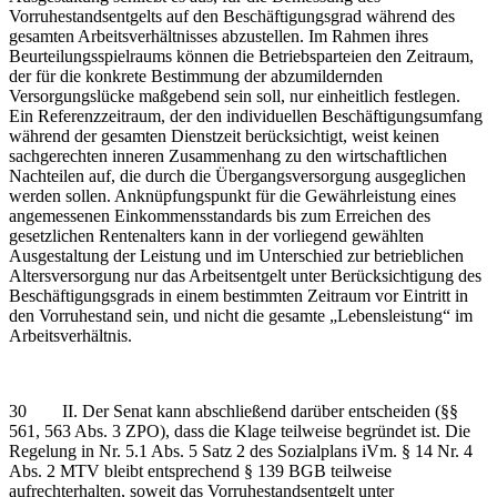
Vorruhestandsentgelts auf den Beschäftigungsgrad während des
gesamten Arbeitsverhältnisses abzustellen. Im Rahmen ihres
Beurteilungsspielraums können die Betriebsparteien den Zeitraum,
der für die konkrete Bestimmung der abzumildernden
Versorgungslücke maßgebend sein soll, nur einheitlich festlegen.
Ein Referenzzeitraum, der den individuellen Beschäftigungsumfang
während der gesamten Dienstzeit berücksichtigt, weist keinen
sachgerechten inneren Zusammenhang zu den wirtschaftlichen
Nachteilen auf, die durch die Übergangsversorgung ausgeglichen
werden sollen. Anknüpfungspunkt für die Gewährleistung eines
angemessenen Einkommensstandards bis zum Erreichen des
gesetzlichen Rentenalters kann in der vorliegend gewählten
Ausgestaltung der Leistung und im Unterschied zur betrieblichen
Altersversorgung nur das Arbeitsentgelt unter Berücksichtigung des
Beschäftigungsgrads in einem bestimmten Zeitraum vor Eintritt in
den Vorruhestand sein, und nicht die gesamte „Lebensleistung“ im
Arbeitsverhältnis.
30 II. Der Senat kann abschließend darüber entscheiden (§§
561, 563 Abs. 3 ZPO), dass die Klage teilweise begründet ist. Die
Regelung in Nr. 5.1 Abs. 5 Satz 2 des Sozialplans iVm. § 14 Nr. 4
Abs. 2 MTV bleibt entsprechend § 139 BGB teilweise
aufrechterhalten, soweit das Vorruhestandsentgelt unter