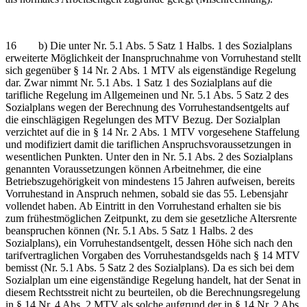
16 b) Die unter Nr. 5.1 Abs. 5 Satz 1 Halbs. 1 des Sozialplans
erweiterte Möglichkeit der Inanspruchnahme von Vorruhestand stellt
sich gegenüber § 14 Nr. 2 Abs. 1 MTV als eigenständige Regelung
dar. Zwar nimmt Nr. 5.1 Abs. 1 Satz 1 des Sozialplans auf die
tarifliche Regelung im Allgemeinen und Nr. 5.1 Abs. 5 Satz 2 des
Sozialplans wegen der Berechnung des Vorruhestandsentgelts auf
die einschlägigen Regelungen des MTV Bezug. Der Sozialplan
verzichtet auf die in § 14 Nr. 2 Abs. 1 MTV vorgesehene Staffelung
und modifiziert damit die tariflichen Anspruchsvoraussetzungen in
wesentlichen Punkten. Unter den in Nr. 5.1 Abs. 2 des Sozialplans
genannten Voraussetzungen können Arbeitnehmer, die eine
Betriebszugehörigkeit von mindestens 15 Jahren aufweisen, bereits
Vorruhestand in Anspruch nehmen, sobald sie das 55. Lebensjahr
vollendet haben. Ab Eintritt in den Vorruhestand erhalten sie bis
zum frühestmöglichen Zeitpunkt, zu dem sie gesetzliche Altersrente
beanspruchen können (Nr. 5.1 Abs. 5 Satz 1 Halbs. 2 des
Sozialplans), ein Vorruhestandsentgelt, dessen Höhe sich nach den
tarifvertraglichen Vorgaben des Vorruhestandsgelds nach § 14 MTV
bemisst (Nr. 5.1 Abs. 5 Satz 2 des Sozialplans). Da es sich bei dem
Sozialplan um eine eigenständige Regelung handelt, hat der Senat in
diesem Rechtsstreit nicht zu beurteilen, ob die Berechnungsregelung
in § 14 Nr. 4 Abs. 2 MTV als solche aufgrund der in § 14 Nr. 2 Abs.