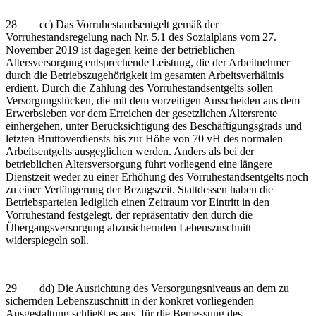
28 cc) Das Vorruhestandsentgelt gemäß der
Vorruhestandsregelung nach Nr. 5.1 des Sozialplans vom 27.
November 2019 ist dagegen keine der betrieblichen
Altersversorgung entsprechende Leistung, die der Arbeitnehmer
durch die Betriebszugehörigkeit im gesamten Arbeitsverhältnis
erdient. Durch die Zahlung des Vorruhestandsentgelts sollen
Versorgungslücken, die mit dem vorzeitigen Ausscheiden aus dem
Erwerbsleben vor dem Erreichen der gesetzlichen Altersrente
einhergehen, unter Berücksichtigung des Beschäftigungsgrads und
letzten Bruttoverdiensts bis zur Höhe von 70 vH des normalen
Arbeitsentgelts ausgeglichen werden. Anders als bei der
betrieblichen Altersversorgung führt vorliegend eine längere
Dienstzeit weder zu einer Erhöhung des Vorruhestandsentgelts noch
zu einer Verlängerung der Bezugszeit. Stattdessen haben die
Betriebsparteien lediglich einen Zeitraum vor Eintritt in den
Vorruhestand festgelegt, der repräsentativ den durch die
Übergangsversorgung abzusichernden Lebenszuschnitt
widerspiegeln soll.
29 dd) Die Ausrichtung des Versorgungsniveaus an dem zu
sichernden Lebenszuschnitt in der konkret vorliegenden
Ausgestaltung schließt es aus, für die Bemessung des