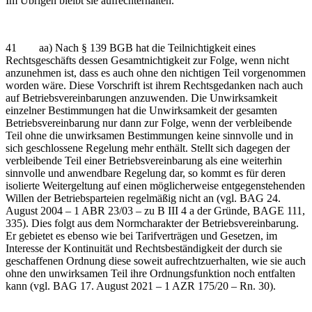
Im Übrigen bleibt sie aufrechterhalten.
41 aa) Nach § 139 BGB hat die Teilnichtigkeit eines
Rechtsgeschäfts dessen Gesamtnichtigkeit zur Folge, wenn nicht
anzunehmen ist, dass es auch ohne den nichtigen Teil vorgenommen
worden wäre. Diese Vorschrift ist ihrem Rechtsgedanken nach auch
auf Betriebsvereinbarungen anzuwenden. Die Unwirksamkeit
einzelner Bestimmungen hat die Unwirksamkeit der gesamten
Betriebsvereinbarung nur dann zur Folge, wenn der verbleibende
Teil ohne die unwirksamen Bestimmungen keine sinnvolle und in
sich geschlossene Regelung mehr enthält. Stellt sich dagegen der
verbleibende Teil einer Betriebsvereinbarung als eine weiterhin
sinnvolle und anwendbare Regelung dar, so kommt es für deren
isolierte Weitergeltung auf einen möglicherweise entgegenstehenden
Willen der Betriebsparteien regelmäßig nicht an (vgl. BAG 24.
August 2004 – 1 ABR 23/03 – zu B III 4 a der Gründe, BAGE 111,
335). Dies folgt aus dem Normcharakter der Betriebsvereinbarung.
Er gebietet es ebenso wie bei Tarifverträgen und Gesetzen, im
Interesse der Kontinuität und Rechtsbeständigkeit der durch sie
geschaffenen Ordnung diese soweit aufrechtzuerhalten, wie sie auch
ohne den unwirksamen Teil ihre Ordnungsfunktion noch entfalten
kann (vgl. BAG 17. August 2021 – 1 AZR 175/20 – Rn. 30).