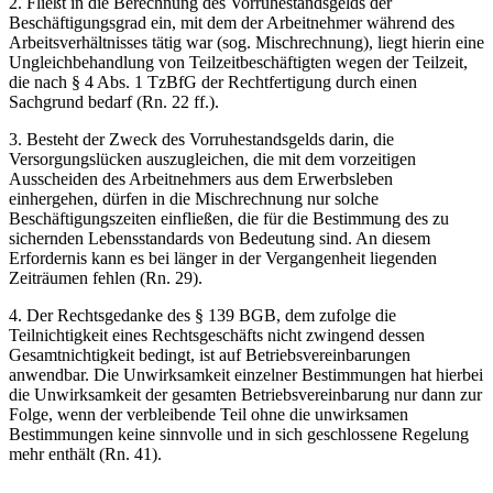
2. Fließt in die Berechnung des Vorruhestandsgelds der
Beschäftigungsgrad ein, mit dem der Arbeitnehmer während des
Arbeitsverhältnisses tätig war (sog. Mischrechnung), liegt hierin eine
Ungleichbehandlung von Teilzeitbeschäftigten wegen der Teilzeit,
die nach § 4 Abs. 1 TzBfG der Rechtfertigung durch einen
Sachgrund bedarf (Rn. 22 ff.).
3. Besteht der Zweck des Vorruhestandsgelds darin, die
Versorgungslücken auszugleichen, die mit dem vorzeitigen
Ausscheiden des Arbeitnehmers aus dem Erwerbsleben
einhergehen, dürfen in die Mischrechnung nur solche
Beschäftigungszeiten einfließen, die für die Bestimmung des zu
sichernden Lebensstandards von Bedeutung sind. An diesem
Erfordernis kann es bei länger in der Vergangenheit liegenden
Zeiträumen fehlen (Rn. 29).
4. Der Rechtsgedanke des § 139 BGB, dem zufolge die
Teilnichtigkeit eines Rechtsgeschäfts nicht zwingend dessen
Gesamtnichtigkeit bedingt, ist auf Betriebsvereinbarungen
anwendbar. Die Unwirksamkeit einzelner Bestimmungen hat hierbei
die Unwirksamkeit der gesamten Betriebsvereinbarung nur dann zur
Folge, wenn der verbleibende Teil ohne die unwirksamen
Bestimmungen keine sinnvolle und in sich geschlossene Regelung
mehr enthält (Rn. 41).