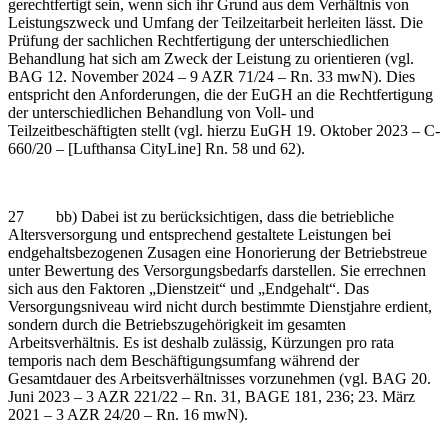
gerechtfertigt sein, wenn sich ihr Grund aus dem Verhältnis von
Leistungszweck und Umfang der Teilzeitarbeit herleiten lässt. Die
Prüfung der sachlichen Rechtfertigung der unterschiedlichen
Behandlung hat sich am Zweck der Leistung zu orientieren (vgl.
BAG 12. November 2024 – 9 AZR 71/24 – Rn. 33 mwN). Dies
entspricht den Anforderungen, die der EuGH an die Rechtfertigung
der unterschiedlichen Behandlung von Voll- und
Teilzeitbeschäftigten stellt (vgl. hierzu EuGH 19. Oktober 2023 – C-
660/20 – [Lufthansa CityLine] Rn. 58 und 62).
27 bb) Dabei ist zu berücksichtigen, dass die betriebliche
Altersversorgung und entsprechend gestaltete Leistungen bei
endgehaltsbezogenen Zusagen eine Honorierung der Betriebstreue
unter Bewertung des Versorgungsbedarfs darstellen. Sie errechnen
sich aus den Faktoren „Dienstzeit“ und „Endgehalt“. Das
Versorgungsniveau wird nicht durch bestimmte Dienstjahre erdient,
sondern durch die Betriebszugehörigkeit im gesamten
Arbeitsverhältnis. Es ist deshalb zulässig, Kürzungen pro rata
temporis nach dem Beschäftigungsumfang während der
Gesamtdauer des Arbeitsverhältnisses vorzunehmen (vgl. BAG 20.
Juni 2023 – 3 AZR 221/22 – Rn. 31, BAGE 181, 236; 23. März
2021 – 3 AZR 24/20 – Rn. 16 mwN).