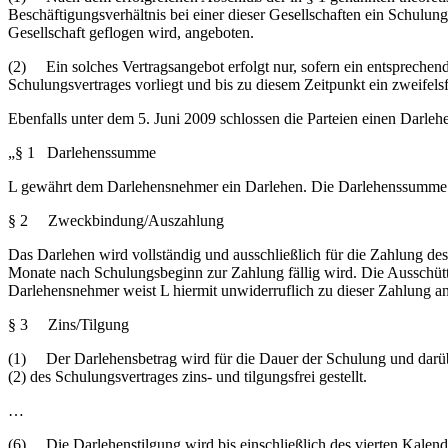
Beschäftigungsverhältnis bei einer dieser Gesellschaften ein Schul
Gesellschaft geflogen wird, angeboten.
(2) Ein solches Vertragsangebot erfolgt nur, sofern ein entsprechend
Schulungsvertrages vorliegt und bis zu diesem Zeitpunkt ein zweif
Ebenfalls unter dem 5. Juni 2009 schlossen die Parteien einen Darlehe
„§ 1 Darlehenssumme
L gewährt dem Darlehensnehmer ein Darlehen. Die Darlehenssumme be
§ 2 Zweckbindung/Auszahlung
Das Darlehen wird vollständig und ausschließlich für die Zahlung d
Monate nach Schulungsbeginn zur Zahlung fällig wird. Die Ausschütt
Darlehensnehmer weist L hiermit unwiderruflich zu dieser Zahlung an
§ 3 Zins/Tilgung
(1) Der Darlehensbetrag wird für die Dauer der Schulung und darübe
(2) des Schulungsvertrages zins- und tilgungsfrei gestellt.
…
(6) Die Darlehenstilgung wird bis einschließlich des vierten Kalende