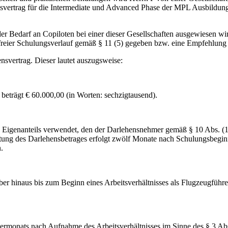
ungsvertrag für die Intermediate und Advanced Phase der MPL Ausbildun
er Bedarf an Copiloten bei einer dieser Gesellschaften ausgewiesen wir
elsfreier Schulungsverlauf gemäß § 11 (5) gegeben bzw. eine Empfehl
nsvertrag. Dieser lautet auszugsweise:
trägt € 60.000,00 (in Worten: sechzigtausend).
es Eigenanteils verwendet, den der Darlehensnehmer gemäß § 10 Abs. (1
ung des Darlehensbetrages erfolgt zwölf Monate nach Schulungsbeginn 
.
r hinaus bis zum Beginn eines Arbeitsverhältnisses als Flugzeugführe
rmonats nach Aufnahme des Arbeitsverhältnisses im Sinne des § 3 Abs. 