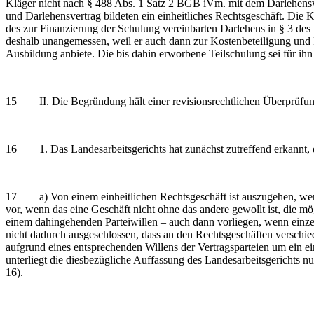
Kläger nicht nach § 488 Abs. 1 Satz 2 BGB iVm. mit dem Darlehensve
und Darlehensvertrag bildeten ein einheitliches Rechtsgeschäft. Die
des zur Finanzierung der Schulung vereinbarten Darlehens in § 3 des 
deshalb unangemessen, weil er auch dann zur Kostenbeteiligung und 
Ausbildung anbiete. Die bis dahin erworbene Teilschulung sei für ih
15 II. Die Begründung hält einer revisionsrechtlichen Überprüfun
16 1. Das Landesarbeitsgerichts hat zunächst zutreffend erkannt, da
17 a) Von einem einheitlichen Rechtsgeschäft ist auszugehen, wenn ä
vor, wenn das eine Geschäft nicht ohne das andere gewollt ist, die mö
einem dahingehenden Parteiwillen – auch dann vorliegen, wenn einze
nicht dadurch ausgeschlossen, dass an den Rechtsgeschäften verschi
aufgrund eines entsprechenden Willens der Vertragsparteien um ein ein
unterliegt die diesbezügliche Auffassung des Landesarbeitsgericht
16).