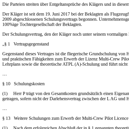
Die Parteien streiten über Entgeltansprüche des Klägers und in die
Der Kläger ist seit dem 19. Juni 2017 bei der Beklagten als Flugzeu
2009 abgeschlossenen Schulungsvertrags begonnen. Unternehmensgegen
100%ige Tochtergesellschaft der Beklagten.
Der Schulungsvertrag, den der Kläger noch unter seinem vormaligen 
„§ 1 Vertragsgegenstand
Gegenstand dieses Vertrages ist die fliegerische Grundschulung von 
und praktischen Fähigkeiten zum Erwerb der Lizenz Multi-Crew Pilo
Lehrplans sowie die theoretische ATPL (A)-Schulung und führt nich
…
§ 10 Schulungskosten
(1) Herr P trägt von den Gesamtkosten grundsätzlich einen Eigenant
getragen, sofern nicht der Darlehensvertrag zwischen der L AG und He
…
§ 13 Weitere Schulungen zum Erwerb der Multi-Crew Pilot Licence
(1) Nach dem erfolgreichen Abschluß der in § 1 genannten theoretisch