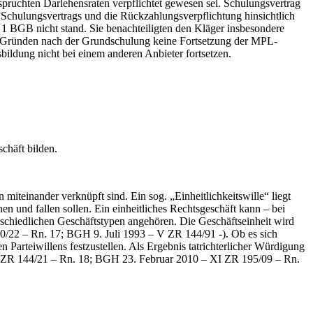
ruchten Darlehensraten verpflichtet gewesen sei. Schulungsvertrag
s Schulungsvertrags und die Rückzahlungsverpflichtung hinsichtlich
z 1 BGB nicht stand. Sie benachteiligten den Kläger insbesondere
en Gründen nach der Grundschulung keine Fortsetzung der MPL-
ildung nicht bei einem anderen Anbieter fortsetzen.
chäft bilden.
iteinander verknüpft sind. Ein sog. „Einheitlichkeitswille“ liegt
en und fallen sollen. Ein einheitliches Rechtsgeschäft kann – bei
schiedlichen Geschäftstypen angehören. Die Geschäftseinheit wird
0/22 – Rn. 17; BGH 9. Juli 1993 – V ZR 144/91 -). Ob es sich
n Parteiwillens festzustellen. Als Ergebnis tatrichterlicher Würdigung
 9 AZR 144/21 – Rn. 18; BGH 23. Februar 2010 – XI ZR 195/09 – Rn.