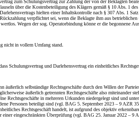
rtrag zum Schulungsvertrag zur Zahlung der von der Beklagten beansp
 Klauseln über die Kostenbeteiligung des Klägers gemäß § 10 Abs. 1 de
Darlehensvertrags hielten einer Inhaltskontrolle nach § 307 Abs. 1 Sat
Rückzahlung verpflichtet sei, wenn die Beklagte ihm aus betrieblich
n wertlos. Wegen der sog. Operatorbindung könne er die begonnene Ausb
g nicht in vollem Umfang stand.
ss Schulungsvertrag und Darlehensvertrag ein einheitliches Rechtsges
ußerlich selbständige Rechtsgeschäfte durch den Willen der Parteien m
glicherweise äußerlich getrennten Rechtsgeschäfte also miteinander steh
lne Rechtsgeschäfte in mehreren Urkunden niedergelegt sind und unter
edene Personen beteiligt sind (vgl. BAG 5. September 2023 – 9 AZR 35
heitliches Rechtsgeschäft handelt, ist aufgrund des objektiv erkennbare
s nur einer eingeschränkten Überprüfung (vgl. BAG 25. Januar 2022 –