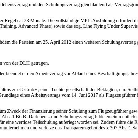
ehensvertrag und den Schulungsvertrag gleichlautend als Vertragsgru
er Regel ca. 23 Monate. Die vollständige MPL-Ausbildung erfordert di
ht Training, Advanced Phase) sowie das sog. Line Flying Under Superv
hdem die Parteien am 25. April 2012 einen weiteren Schulungsvertrag g
n von der DLH getragen.
 beendet er den Arbeitsvertrag vor Ablauf eines Beschäftigungsjahres,
hältnis zur G GmbH, einer Tochtergesellschaft der Beklagten, ein. Seit
rundlage eines Arbeitsvertrags vom 14. Juni 2017 als Flugzeugführer be
 zum Zweck der Finanzierung seiner Schulung zum Flugzeugführer gewäh
Abs. 1 BGB. Darlehens- und Schulungsvertrag bildeten ein rechtlich ei
für eine wertlose Teilschulung auferlegt worden sei. Zudem führe die 
ernunternehmen und verletze das Transparenzgebot des § 307 Abs. 1 Sat