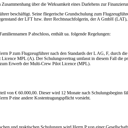
sem Zusammenhang über die Wirksamkeit eines Darlehens zur Finanzier
gführer beschäftigt. Seine fliegerische Grundschulung zum Flugzeugfüh
stand der LFT bzw. ihrer Rechtsnachfolgerin, der A GmbH (LAT), ist 
Familiennamen P abschloss, enthält ua. folgende Regelungen:
Herrn P zum Flugzeugführer nach den Standards der L AG, F, durch die 
t Licence MPL (A). Der Schulungsvertrag umfasst in diesem Fall die
t zum Erwerb der Multi-Crew Pilot Licence (MPL).
eil von € 60.000,00. Dieser wird 12 Monate nach Schulungsbeginn fäl
rrn P eine andere Kostentragungspflicht vorsieht.
en und praktischen Schulungen wird Herrn P von einer Gesellschaft, di