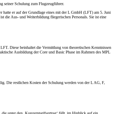
ung seiner Schulung zum Flugzeugführer.
rer hatte er auf der Grundlage eines mit der L GmbH (LFT) am 5. Juni
die Aus- und Weiterbildung fliegerischen Personals. Sie ist eine
LFT. Diese beinhaltet die Vermittlung von theoretischen Kenntnissen
 praktische Ausbildung der Core und Basic Phase im Rahmen des MPL
lig. Die restlichen Kosten der Schulung werden von der L AG, F,
e unter den ‚Konzerntarifvertrag‘ fällt, im Hinblick auf ein