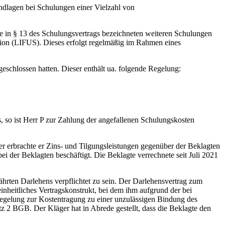
ndlagen bei Schulungen einer Vielzahl von
e in § 13 des Schulungsvertrags bezeichneten weiteren Schulungen
ision (LIFUS). Dieses erfolgt regelmäßig im Rahmen eines
eschlossen hatten. Dieser enthält ua. folgende Regelung:
 so ist Herr P zur Zahlung der angefallenen Schulungskosten
her erbrachte er Zins- und Tilgungsleistungen gegenüber der Beklagten
i der Beklagten beschäftigt. Die Beklagte verrechnete seit Juli 2021
rten Darlehens verpflichtet zu sein. Der Darlehensvertrag zum
nheitliches Vertragskonstrukt, bei dem ihm aufgrund der bei
Regelung zur Kostentragung zu einer unzulässigen Bindung des
z 2 BGB. Der Kläger hat in Abrede gestellt, dass die Beklagte den