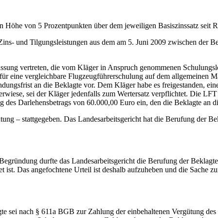
in Höhe von 5 Prozentpunkten über dem jeweiligen Basiszinssatz seit 
 Zins- und Tilgungsleistungen aus dem am 5. Juni 2009 zwischen der 
ssung vertreten, die vom Kläger in Anspruch genommenen Schulungslei
für eine vergleichbare Flugzeugführerschulung auf dem allgemeinen Ma
ungsfrist an die Beklagte vor. Dem Kläger habe es freigestanden, eine
rwiese, sei der Kläger jedenfalls zum Wertersatz verpflichtet. Die LFT
ung des Darlehensbetrags von 60.000,00 Euro ein, den die Beklagte an d
tung – stattgegeben. Das Landesarbeitsgericht hat die Berufung der Be
gründung durfte das Landesarbeitsgericht die Berufung der Beklagten
et ist. Das angefochtene Urteil ist deshalb aufzuheben und die Sache
 sei nach § 611a BGB zur Zahlung der einbehaltenen Vergütung des Kläg