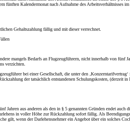
em fünften Kalendermonat nach Aufnahme des Arbeitsverhältnisses im S
ichen Gehaltszahlung fällig und mit dieser verrechnet.
ällen
ere mangels Bedarfs an Flugzeugführern, nicht innerhalb von fünf J
ns verzichten.
ugführer bei einer Gesellschaft, die unter den ‚Konzerntarifvertrag‘ f
er Rückzahlung der tatsächlich entstandenen Schulungskosten, (derzeit in
nf Jahren aus anderen als den in § 5 genannten Gründen endet auch di
s Darlehens in voller Höhe zur Rückzahlung sofort fällig. Als Beendig
iche gilt, wenn der Darlehensnehmer ein Angebot über ein solches Cock