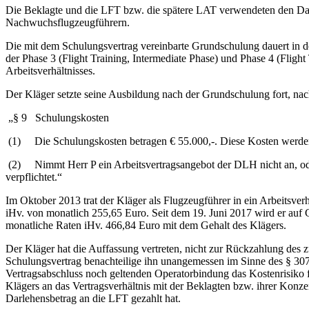
Die Beklagte und die LFT bzw. die spätere LAT verwendeten den Darl
Nachwuchsflugzeugführern.
Die mit dem Schulungsvertrag vereinbarte Grundschulung dauert in d
der Phase 3 (Flight Training, Intermediate Phase) und Phase 4 (Flig
Arbeitsverhältnisses.
Der Kläger setzte seine Ausbildung nach der Grundschulung fort, nac
„§ 9 Schulungskosten
(1) Die Schulungskosten betragen € 55.000,-. Diese Kosten werde
(2) Nimmt Herr P ein Arbeitsvertragsangebot der DLH nicht an, oder
verpflichtet.“
Im Oktober 2013 trat der Kläger als Flugzeugführer in ein Arbeitsver
iHv. von monatlich 255,65 Euro. Seit dem 19. Juni 2017 wird er auf G
monatliche Raten iHv. 466,84 Euro mit dem Gehalt des Klägers.
Der Kläger hat die Auffassung vertreten, nicht zur Rückzahlung des
Schulungsvertrag benachteilige ihn unangemessen im Sinne des § 307 
Vertragsabschluss noch geltenden Operatorbindung das Kostenrisiko 
Klägers an das Vertragsverhältnis mit der Beklagten bzw. ihrer Konz
Darlehensbetrag an die LFT gezahlt hat.