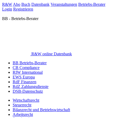
R&W
Abo
Buch
Datenbank
Veranstaltungen
Betriebs-Berater
Login
Registrieren
BB - Betriebs-Berater
R&W online Datenbank
BB Betriebs-Berater
CB Compliance
RIW International
EWS Europa
RdF Finanzen
RdZ Zahlungsdienste
DSB-Datenschutz
Wirtschaftsrecht
Steuerrecht
Bilanzrecht und Betriebswirtschaft
Arbeitsrecht