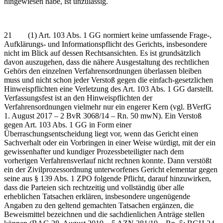
hingewiesen habe, ist unzulässig.
21 (1) Art. 103 Abs. 1 GG normiert keine umfassende Frage-,
Aufklärungs- und Informationspflicht des Gerichts, insbesondere
nicht im Blick auf dessen Rechtsansichten. Es ist grundsätzlich
davon auszugehen, dass die nähere Ausgestaltung des rechtlichen
Gehörs den einzelnen Verfahrensordnungen überlassen bleiben
muss und nicht schon jeder Verstoß gegen die einfach-gesetzlichen
Hinweispflichten eine Verletzung des Art. 103 Abs. 1 GG darstellt.
Verfassungsfest ist an den Hinweispflichten der
Verfahrensordnungen vielmehr nur ein engerer Kern (vgl. BVerfG
1. August 2017 – 2 BvR 3068/14 – Rn. 50 mwN). Ein Verstoß
gegen Art. 103 Abs. 1 GG in Form einer
Überraschungsentscheidung liegt vor, wenn das Gericht einen
Sachverhalt oder ein Vorbringen in einer Weise würdigt, mit der ein
gewissenhafter und kundiger Prozessbeteiligter nach dem
vorherigen Verfahrensverlauf nicht rechnen konnte. Dann verstößt
ein der Zivilprozessordnung unterworfenes Gericht elementar gegen
seine aus § 139 Abs. 1 ZPO folgende Pflicht, darauf hinzuwirken,
dass die Parteien sich rechtzeitig und vollständig über alle
erheblichen Tatsachen erklären, insbesondere ungenügende
Angaben zu den geltend gemachten Tatsachen ergänzen, die
Beweismittel bezeichnen und die sachdienlichen Anträge stellen