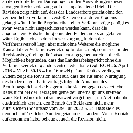
an den erforderlichen Darlegungen zu den Auswirkungen dieser
etwaigen Rechtsverletzung auf das angefochtene Urteil. Die
Revision zeigt nicht auf, dass das Landesarbeitsgericht ohne den
vermeintlichen Verfahrensverstoß zu einem anderen Ergebnis
gelangt wäre. Für die Begründetheit einer Verfahrensrüge genügt es
zwar, wenn nicht ausgeschlossen werden kann, dass die
angefochtene Entscheidung ohne den Fehler anders ausgefallen
wäre. Ergibt sich aus dem Prozessvorgang, in dem der
Verfahrensverstoß liegt, aber nicht ohne Weiteres die mögliche
Kausalität der Verfahrensverletzung für das Urteil, so müssen in der
Revisionsbegründung die Tatsachen angegeben werden, die die
Möglichkeit begründen, dass das Landesarbeitsgericht ohne die
Verfahrensverletzung anders entschieden hätte (vgl. BGH 26. April
2016 – VI ZR 50/15 – Rn. 16 mwN). Daran fehlt es vorliegend.
Zudem zeigt die Revision nicht auf, dass die aus einer Würdigung
des beiderseitigen Parteivortrags folgende Annahme des
Berufungsgerichts, die Klägerin habe sich entgegen des ärztlichen
Rates nicht bei der Beklagten gemeldet, überhaupt unzutreffend
wäre. Erstinstanzlich hat sie insoweit vorgetragen, ihr Arzt habe ihr
ausdrücklich geraten, den Betrieb der Beklagten nicht mehr
aufzusuchen (Schriftsatz vom 29. Juli 2022 S. 2). Dass sie dies
dennoch auf ärztliches Anraten getan oder in anderer Weise Kontakt
aufgenommen habe, behauptet auch die Revision nicht.