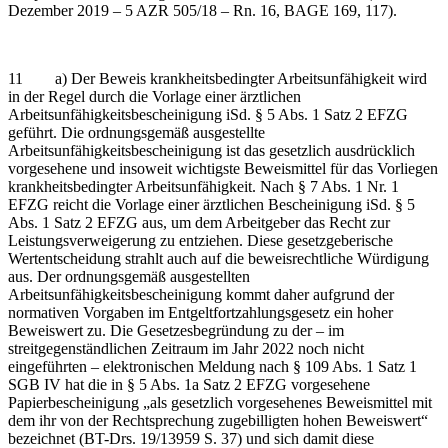
Dezember 2019 – 5 AZR 505/18 – Rn. 16, BAGE 169, 117).
11 a) Der Beweis krankheitsbedingter Arbeitsunfähigkeit wird
in der Regel durch die Vorlage einer ärztlichen
Arbeitsunfähigkeitsbescheinigung iSd. § 5 Abs. 1 Satz 2 EFZG
geführt. Die ordnungsgemäß ausgestellte
Arbeitsunfähigkeitsbescheinigung ist das gesetzlich ausdrücklich
vorgesehene und insoweit wichtigste Beweismittel für das Vorliegen
krankheitsbedingter Arbeitsunfähigkeit. Nach § 7 Abs. 1 Nr. 1
EFZG reicht die Vorlage einer ärztlichen Bescheinigung iSd. § 5
Abs. 1 Satz 2 EFZG aus, um dem Arbeitgeber das Recht zur
Leistungsverweigerung zu entziehen. Diese gesetzgeberische
Wertentscheidung strahlt auch auf die beweisrechtliche Würdigung
aus. Der ordnungsgemäß ausgestellten
Arbeitsunfähigkeitsbescheinigung kommt daher aufgrund der
normativen Vorgaben im Entgeltfortzahlungsgesetz ein hoher
Beweiswert zu. Die Gesetzesbegründung zu der – im
streitgegenständlichen Zeitraum im Jahr 2022 noch nicht
eingeführten – elektronischen Meldung nach § 109 Abs. 1 Satz 1
SGB IV hat die in § 5 Abs. 1a Satz 2 EFZG vorgesehene
Papierbescheinigung „als gesetzlich vorgesehenes Beweismittel mit
dem ihr von der Rechtsprechung zugebilligten hohen Beweiswert“
bezeichnet (BT-Drs. 19/13959 S. 37) und sich damit diese