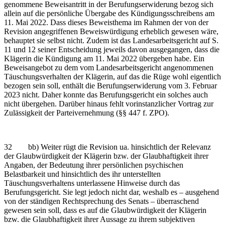
genommene Beweisantritt in der Berufungserwiderung bezog sich
allein auf die persönliche Übergabe des Kündigungsschreibens am
11. Mai 2022. Dass dieses Beweisthema im Rahmen der von der
Revision angegriffenen Beweiswürdigung erheblich gewesen wäre,
behauptet sie selbst nicht. Zudem ist das Landesarbeitsgericht auf S.
11 und 12 seiner Entscheidung jeweils davon ausgegangen, dass die
Klägerin die Kündigung am 11. Mai 2022 übergeben habe. Ein
Beweisangebot zu dem vom Landesarbeitsgericht angenommenen
Täuschungsverhalten der Klägerin, auf das die Rüge wohl eigentlich
bezogen sein soll, enthält die Berufungserwiderung vom 3. Februar
2023 nicht. Daher konnte das Berufungsgericht ein solches auch
nicht übergehen. Darüber hinaus fehlt vorinstanzlicher Vortrag zur
Zulässigkeit der Parteivernehmung (§§ 447 f. ZPO).
32 bb) Weiter rügt die Revision ua. hinsichtlich der Relevanz
der Glaubwürdigkeit der Klägerin bzw. der Glaubhaftigkeit ihrer
Angaben, der Bedeutung ihrer persönlichen psychischen
Belastbarkeit und hinsichtlich des ihr unterstellten
Täuschungsverhaltens unterlassene Hinweise durch das
Berufungsgericht. Sie legt jedoch nicht dar, weshalb es – ausgehend
von der ständigen Rechtsprechung des Senats – überraschend
gewesen sein soll, dass es auf die Glaubwürdigkeit der Klägerin
bzw. die Glaubhaftigkeit ihrer Aussage zu ihrem subjektiven