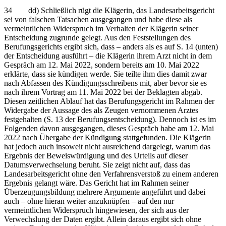
34 dd) Schließlich rügt die Klägerin, das Landesarbeitsgericht
sei von falschen Tatsachen ausgegangen und habe diese als
vermeintlichen Widerspruch im Verhalten der Klägerin seiner
Entscheidung zugrunde gelegt. Aus den Feststellungen des
Berufungsgerichts ergibt sich, dass – anders als es auf S. 14 (unten)
der Entscheidung ausführt – die Klägerin ihrem Arzt nicht in dem
Gespräch am 12. Mai 2022, sondern bereits am 10. Mai 2022
erklärte, dass sie kündigen werde. Sie teilte ihm dies damit zwar
nach Abfassen des Kündigungsschreibens mit, aber bevor sie es
nach ihrem Vortrag am 11. Mai 2022 bei der Beklagten abgab.
Diesen zeitlichen Ablauf hat das Berufungsgericht im Rahmen der
Widergabe der Aussage des als Zeugen vernommenen Arztes
festgehalten (S. 13 der Berufungsentscheidung). Dennoch ist es im
Folgenden davon ausgegangen, dieses Gespräch habe am 12. Mai
2022 nach Übergabe der Kündigung stattgefunden. Die Klägerin
hat jedoch auch insoweit nicht ausreichend dargelegt, warum das
Ergebnis der Beweiswürdigung und des Urteils auf dieser
Datumsverwechselung beruht. Sie zeigt nicht auf, dass das
Landesarbeitsgericht ohne den Verfahrensverstoß zu einem anderen
Ergebnis gelangt wäre. Das Gericht hat im Rahmen seiner
Überzeugungsbildung mehrere Argumente angeführt und dabei
auch – ohne hieran weiter anzuknüpfen – auf den nur
vermeintlichen Widerspruch hingewiesen, der sich aus der
Verwechslung der Daten ergibt. Allein daraus ergibt sich ohne