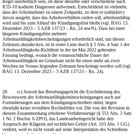
Regel unerheblich sein, ob diese dieselbe oder verschiedene nach
ICD-10 kodierte Diagnosen aufweisen. Entscheidend ist vielmehr,
dass der Arbeitnehmer zu einem Zeitpunkt, zu dem er (subjektiv)
davon ausgeht, dass das Arbeitsverhältnis enden soll, arbeitsunfähig
wird und bis zum Ablauf der Kündigungsfrist bleibt (vgl. BAG 13.
Dezember 2023 – 5 AZR 137/23 – Rn. 24 mwN). Dass bei einer
längeren Kündigungsfrist mehrere
Arbeitsunfähigkeitsbescheinigungen erforderlich sind, um diesen
Zeitraum abzudecken, ist in erster Linie durch § 5 Abs. 4 Satz 1 der
Arbeitsunfähigkeits-Richtlinie in der im Mai 2022 geltenden
Fassung bedingt, wonach die voraussichtliche Dauer der
Arbeitsunfähigkeit im Grundsatz nicht für einen mehr als zwei
Wochen im Voraus liegenden Zeitraum bescheinigt werden soll (vgl.
BAG 13. Dezember 2023 – 5 AZR 137/23 – Rn. 24).
20 cc) Soweit das Berufungsgericht die Erschütterung des
Beweiswerts der Arbeitsunfähigkeitsbescheinigungen auch auf
Formulierungen aus dem Kündigungsschreiben stützt, liegen
ebenfalls keine revisiblen Rechtsfehler vor. Die von der Revision in
diesem Zusammenhang erhobene Verfahrensrüge (§ 551 Abs. 3 Satz
1 Nr. 2 Buchst. b ZPO), das Landesarbeitsgericht habe den
Anspruch der Klägerin auf rechtliches Gehör (Art. 103 Abs. 1 GG)
verletzt, weil es nicht vorab auf seine Interpretation des Schreibens