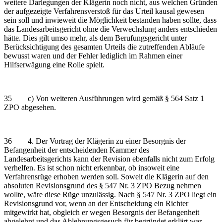
weitere Darlegungen der Klägerin noch nicht, aus welchen Gründen
der aufgezeigte Verfahrensverstoß für das Urteil kausal gewesen
sein soll und inwieweit die Möglichkeit bestanden haben sollte, dass
das Landesarbeitsgericht ohne die Verwechslung anders entschieden
hätte. Dies gilt umso mehr, als dem Berufungsgericht unter
Berücksichtigung des gesamten Urteils die zutreffenden Abläufe
bewusst waren und der Fehler lediglich im Rahmen einer
Hilfserwägung eine Rolle spielt.
35 c) Von weiteren Ausführungen wird gemäß § 564 Satz 1
ZPO abgesehen.
36 4. Der Vortrag der Klägerin zu einer Besorgnis der
Befangenheit der entscheidenden Kammer des
Landesarbeitsgerichts kann der Revision ebenfalls nicht zum Erfolg
verhelfen. Es ist schon nicht erkennbar, ob insoweit eine
Verfahrensrüge erhoben werden soll. Soweit die Klägerin auf den
absoluten Revisionsgrund des § 547 Nr. 3 ZPO Bezug nehmen
wollte, wäre diese Rüge unzulässig. Nach § 547 Nr. 3 ZPO liegt ein
Revisionsgrund vor, wenn an der Entscheidung ein Richter
mitgewirkt hat, obgleich er wegen Besorgnis der Befangenheit
abgelehnt und das Ablehnungsgesuch für begründet erklärt war.