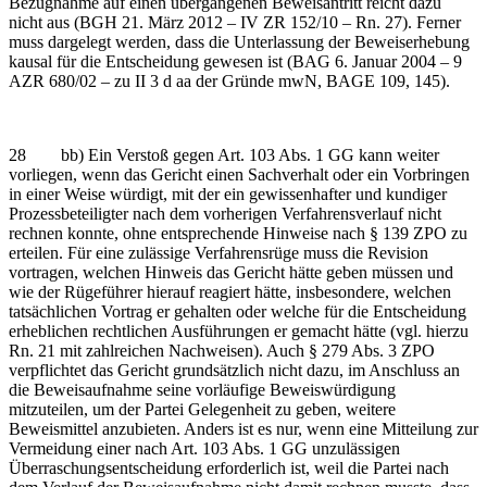
Bezugnahme auf einen übergangenen Beweisantritt reicht dazu
nicht aus (BGH 21. März 2012 – IV ZR 152/10 – Rn. 27). Ferner
muss dargelegt werden, dass die Unterlassung der Beweiserhebung
kausal für die Entscheidung gewesen ist (BAG 6. Januar 2004 – 9
AZR 680/02 – zu II 3 d aa der Gründe mwN, BAGE 109, 145).
28 bb) Ein Verstoß gegen Art. 103 Abs. 1 GG kann weiter
vorliegen, wenn das Gericht einen Sachverhalt oder ein Vorbringen
in einer Weise würdigt, mit der ein gewissenhafter und kundiger
Prozessbeteiligter nach dem vorherigen Verfahrensverlauf nicht
rechnen konnte, ohne entsprechende Hinweise nach § 139 ZPO zu
erteilen. Für eine zulässige Verfahrensrüge muss die Revision
vortragen, welchen Hinweis das Gericht hätte geben müssen und
wie der Rügeführer hierauf reagiert hätte, insbesondere, welchen
tatsächlichen Vortrag er gehalten oder welche für die Entscheidung
erheblichen rechtlichen Ausführungen er gemacht hätte (vgl. hierzu
Rn. 21 mit zahlreichen Nachweisen). Auch § 279 Abs. 3 ZPO
verpflichtet das Gericht grundsätzlich nicht dazu, im Anschluss an
die Beweisaufnahme seine vorläufige Beweiswürdigung
mitzuteilen, um der Partei Gelegenheit zu geben, weitere
Beweismittel anzubieten. Anders ist es nur, wenn eine Mitteilung zur
Vermeidung einer nach Art. 103 Abs. 1 GG unzulässigen
Überraschungsentscheidung erforderlich ist, weil die Partei nach