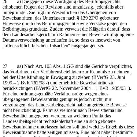
26 a) Die gegen diese Würdigung des Berufungsgerichts
erhobenen Rügen der Revision sind unzulässig, jedenfalls aber
unbegründet. Sie rügt im Wesentlichen das Übergehen von
Beweisantritten, das Unterlassen nach § 139 ZPO gebotener
Hinweise durch das Berufungsgericht sowie Verstöße gegen den
Beibringungsgrundsatz. Zudem verweist die Klägerin darauf, dass
dem Landesarbeitsgericht im Rahmen seiner Beweiswürdigung eine
Datumsverwechslung unterlaufen ist, so dass es insoweit von
„offensichtlich falschen Tatsachen“ ausgegangen sei.
27 aa) Nach Art. 103 Abs. 1 GG sind die Gerichte verpflichtet,
das Vorbringen der Verfahrensbeteiligten zur Kenntnis zu nehmen,
bei der Urteilsfindung in Erwägung zu ziehen (BVerfG 23. Juni
1999 – 2 BvR 762/98 -) und erhebliche Beweisantritte zu
berücksichtigen (BVerfG 22. November 2004 – 1 BvR 1935/03 -).
Für eine ordnungsgemäße Verfahrensrüge wegen eines
übergangenen Beweisantritts genügt es jedoch nicht, nur
vorzutragen, das Landesarbeitsgericht habe angetretene Beweise
nicht berücksichtigt. Es muss vielmehr nach Beweisthema und
Beweismittel angegeben werden, zu welchem Punkt das
Landesarbeitsgericht rechtsfehlerhaft eine an sich gebotene
Beweisaufnahme unterlassen haben soll und welches Ergebnis diese
Beweisaufnahme hätte zeitigen müssen. Eine nicht näher bestimmte