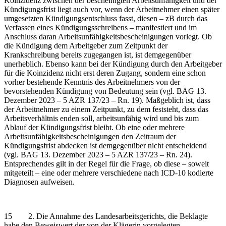
Koinzidenz zwischen der bescheinigten Arbeitsunfähigkeit und der
Kündigungsfrist liegt auch vor, wenn der Arbeitnehmer einen später
umgesetzten Kündigungsentschluss fasst, diesen – zB durch das
Verfassen eines Kündigungsschreibens – manifestiert und im
Anschluss daran Arbeitsunfähigkeitsbescheinigungen vorlegt. Ob
die Kündigung dem Arbeitgeber zum Zeitpunkt der
Krankschreibung bereits zugegangen ist, ist demgegenüber
unerheblich. Ebenso kann bei der Kündigung durch den Arbeitgeber
für die Koinzidenz nicht erst deren Zugang, sondern eine schon
vorher bestehende Kenntnis des Arbeitnehmers von der
bevorstehenden Kündigung von Bedeutung sein (vgl. BAG 13.
Dezember 2023 – 5 AZR 137/23 – Rn. 19). Maßgeblich ist, dass
der Arbeitnehmer zu einem Zeitpunkt, zu dem feststeht, dass das
Arbeitsverhältnis enden soll, arbeitsunfähig wird und bis zum
Ablauf der Kündigungsfrist bleibt. Ob eine oder mehrere
Arbeitsunfähigkeitsbescheinigungen den Zeitraum der
Kündigungsfrist abdecken ist demgegenüber nicht entscheidend
(vgl. BAG 13. Dezember 2023 – 5 AZR 137/23 – Rn. 24).
Entsprechendes gilt in der Regel für die Frage, ob diese – soweit
mitgeteilt – eine oder mehrere verschiedene nach ICD-10 kodierte
Diagnosen aufweisen.
15 2. Die Annahme des Landesarbeitsgerichts, die Beklagte
habe den Beweiswert der von der Klägerin vorgelegten