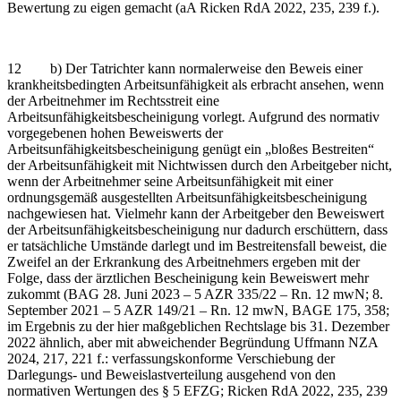
Bewertung zu eigen gemacht (aA Ricken RdA 2022, 235, 239 f.).
12 b) Der Tatrichter kann normalerweise den Beweis einer
krankheitsbedingten Arbeitsunfähigkeit als erbracht ansehen, wenn
der Arbeitnehmer im Rechtsstreit eine
Arbeitsunfähigkeitsbescheinigung vorlegt. Aufgrund des normativ
vorgegebenen hohen Beweiswerts der
Arbeitsunfähigkeitsbescheinigung genügt ein „bloßes Bestreiten“
der Arbeitsunfähigkeit mit Nichtwissen durch den Arbeitgeber nicht,
wenn der Arbeitnehmer seine Arbeitsunfähigkeit mit einer
ordnungsgemäß ausgestellten Arbeitsunfähigkeitsbescheinigung
nachgewiesen hat. Vielmehr kann der Arbeitgeber den Beweiswert
der Arbeitsunfähigkeitsbescheinigung nur dadurch erschüttern, dass
er tatsächliche Umstände darlegt und im Bestreitensfall beweist, die
Zweifel an der Erkrankung des Arbeitnehmers ergeben mit der
Folge, dass der ärztlichen Bescheinigung kein Beweiswert mehr
zukommt (BAG 28. Juni 2023 – 5 AZR 335/22 – Rn. 12 mwN; 8.
September 2021 – 5 AZR 149/21 – Rn. 12 mwN, BAGE 175, 358;
im Ergebnis zu der hier maßgeblichen Rechtslage bis 31. Dezember
2022 ähnlich, aber mit abweichender Begründung Uffmann NZA
2024, 217, 221 f.: verfassungskonforme Verschiebung der
Darlegungs- und Beweislastverteilung ausgehend von den
normativen Wertungen des § 5 EFZG; Ricken RdA 2022, 235, 239