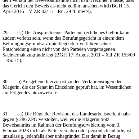
dem Verlauf der Beweisaufnahme nicht damit rechnen musste, dass
das Gericht den Beweis als nicht geführt ansehen wird (BGH 15.
April 2016 – V ZR 42/15 – Rn. 29 ff. mwN).
29 cc) Der Anspruch einer Partei auf rechtliches Gehör kann
zudem verletzt sein, wenn das Berufungsgericht in einem dem
Beibringungsgrundsatz unterliegenden Verfahren seiner
Entscheidung einen nicht von den Parteien vorgetragenen
Sachverhalt zugrunde legt (BGH 17. August 2011 – XII ZR 153/09
– Rn. 15).
30 b) Ausgehend hiervon ist zu den Verfahrensrügen der
Klägerin, die der Senat im Einzelnen geprüft hat, im Wesentlichen
auf Folgendes hinzuweisen:
31 aa) Die Rüge der Revision, das Landesarbeitsgericht habe
gegen § 286 ZPO verstoßen, weil es die Klägerin trotz
Beweisantritts im Rahmen der Berufungserwiderung vom 3.
Februar 2023 nicht als Partei vernahm oder persönlich anhörte, ist
unzulässig, jedenfalls aber unbegründet. Der damit in Bezug