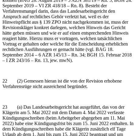
können (BAG 28. August 2019 – 5 AZN 381/19 – Rn. 5; BGH 24.
September 2019 – VI ZR 418/18 – Rn. 8). Besteht der
Verfahrensmangel darin, dass das Landesarbeitsgericht den
Anspruch auf rechtliches Gehör verletzt hat, weil es der
Hinweispflicht aus § 139 ZPO nicht nachgekommen ist, muss der
Revisionskläger konkret darlegen, welchen Hinweis das Gericht
hätte geben müssen und wie er auf einen entsprechenden Hinweis
reagiert hätte. Hierzu muss er vortragen, welchen tatsächlichen
Vortrag er gehalten oder welche für die Entscheidung erheblichen
rechtlichen Ausführungen er gemacht hätte (vgl. BAG 18.
September 2014 – 6 AZR 145/13 – Rn. 34; BGH 15. Februar 2018
– I ZR 243/16 – Rn. 13, jew. mwN).
22 (2) Gemessen hieran ist die von der Revision erhobene
Verfahrensrüge nicht ausreichend begründet.
23 (a) Das Landesarbeitsgericht hat ausgeführt, das von der
Klägerin am 5. Mai 2022 mit dem Datum 4. Mai 2022 verfasste
Kündigungsschreiben (beim Arbeitgeber abgegeben am 11. Mai
2022) habe eine Kündigungsfrist bis zum 15. Juni 2022 enthalten. In
dem Kündigungsschreiben habe die Klägerin zusätzlich elf Tage
Urlaub ab dem 1. Juni bis zum 15. Juni 2022 beantragt und um