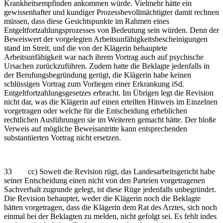
Krankheitsempfinden ankommen würde. Vielmehr hätte ein
gewissenhafter und kundiger Prozessbevollmächtigter damit rechnen
müssen, dass diese Gesichtspunkte im Rahmen eines
Entgeltfortzahlungsprozesses von Bedeutung sein würden. Denn der
Beweiswert der vorgelegten Arbeitsunfähigkeitsbescheinigungen
stand im Streit, und die von der Klägerin behauptete
Arbeitsunfähigkeit war nach ihrem Vortrag auch auf psychische
Ursachen zurückzuführen. Zudem hatte die Beklagte jedenfalls in
der Berufungsbegründung gerügt, die Klägerin habe keinen
schlüssigen Vortrag zum Vorliegen einer Erkrankung iSd.
Entgeltfortzahlungsgesetzes erbracht. Im Übrigen legt die Revision
nicht dar, was die Klägerin auf einen erteilten Hinweis im Einzelnen
vorgetragen oder welche für die Entscheidung erheblichen
rechtlichen Ausführungen sie im Weiteren gemacht hätte. Der bloße
Verweis auf mögliche Beweisantritte kann entsprechenden
substantiierten Vortrag nicht ersetzen.
33 cc) Soweit die Revision rügt, das Landesarbeitsgericht habe
seiner Entscheidung einen nicht von den Parteien vorgetragenen
Sachverhalt zugrunde gelegt, ist diese Rüge jedenfalls unbegründet.
Die Revision behauptet, weder die Klägerin noch die Beklagte
hätten vorgetragen, dass die Klägerin dem Rat des Arztes, sich noch
einmal bei der Beklagten zu melden, nicht gefolgt sei. Es fehlt indes