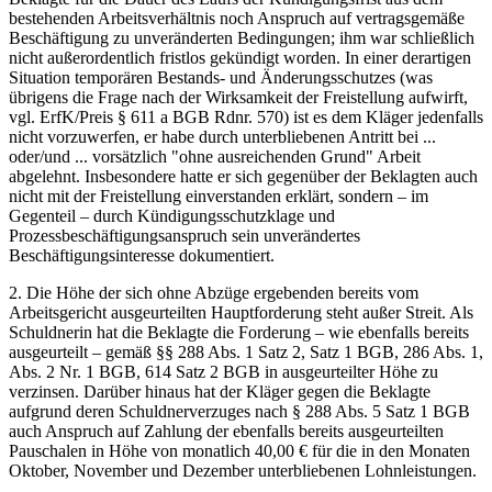
bestehenden Arbeitsverhältnis noch Anspruch auf vertragsgemäße
Beschäftigung zu unveränderten Bedingungen; ihm war schließlich
nicht außerordentlich fristlos gekündigt worden. In einer derartigen
Situation temporären Bestands- und Änderungsschutzes (was
übrigens die Frage nach der Wirksamkeit der Freistellung aufwirft,
vgl. ErfK/Preis § 611 a BGB Rdnr. 570) ist es dem Kläger jedenfalls
nicht vorzuwerfen, er habe durch unterbliebenen Antritt bei ...
oder/und ... vorsätzlich "ohne ausreichenden Grund" Arbeit
abgelehnt. Insbesondere hatte er sich gegenüber der Beklagten auch
nicht mit der Freistellung einverstanden erklärt, sondern – im
Gegenteil – durch Kündigungsschutzklage und
Prozessbeschäftigungsanspruch sein unverändertes
Beschäftigungsinteresse dokumentiert.
2. Die Höhe der sich ohne Abzüge ergebenden bereits vom
Arbeitsgericht ausgeurteilten Hauptforderung steht außer Streit. Als
Schuldnerin hat die Beklagte die Forderung – wie ebenfalls bereits
ausgeurteilt – gemäß §§ 288 Abs. 1 Satz 2, Satz 1 BGB, 286 Abs. 1,
Abs. 2 Nr. 1 BGB, 614 Satz 2 BGB in ausgeurteilter Höhe zu
verzinsen. Darüber hinaus hat der Kläger gegen die Beklagte
aufgrund deren Schuldnerverzuges nach § 288 Abs. 5 Satz 1 BGB
auch Anspruch auf Zahlung der ebenfalls bereits ausgeurteilten
Pauschalen in Höhe von monatlich 40,00 € für die in den Monaten
Oktober, November und Dezember unterbliebenen Lohnleistungen.