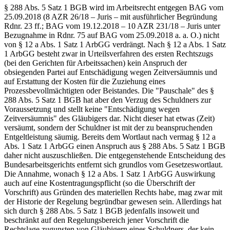
§ 288 Abs. 5 Satz 1 BGB wird im Arbeitsrecht entgegen BAG vom
25.09.2018 (8 AZR 26/18 – Juris – mit ausführlicher Begründung
Rdnr. 23 ff.; BAG vom 19.12.2018 – 10 AZR 231/18 – Juris unter
Bezugnahme in Rdnr. 75 auf BAG vom 25.09.2018 a. a. O.) nicht
von § 12 a Abs. 1 Satz 1 ArbGG verdrängt. Nach § 12 a Abs. 1 Satz
1 ArbGG besteht zwar in Urteilsverfahren des ersten Rechtszugs
(bei den Gerichten für Arbeitssachen) kein Anspruch der
obsiegenden Partei auf Entschädigung wegen Zeitversäumnis und
auf Erstattung der Kosten für die Zuziehung eines
Prozessbevollmächtigten oder Beistandes. Die "Pauschale" des §
288 Abs. 5 Satz 1 BGB hat aber den Verzug des Schuldners zur
Voraussetzung und stellt keine "Entschädigung wegen
Zeitversäumnis" des Gläubigers dar. Nicht dieser hat etwas (Zeit)
versäumt, sondern der Schuldner ist mit der zu beanspruchenden
Entgeltleistung säumig. Bereits dem Wortlaut nach vermag § 12 a
Abs. 1 Satz 1 ArbGG einen Anspruch aus § 288 Abs. 5 Satz 1 BGB
daher nicht auszuschließen. Die entgegenstehende Entscheidung des
Bundesarbeitsgerichts entfernt sich grundlos vom Gesetzeswortlaut.
Die Annahme, wonach § 12 a Abs. 1 Satz 1 ArbGG Auswirkung
auch auf eine Kostentragungspflicht (so die Überschrift der
Vorschrift) aus Gründen des materiellen Rechts habe, mag zwar mit
der Historie der Regelung begründbar gewesen sein. Allerdings hat
sich durch § 288 Abs. 5 Satz 1 BGB jedenfalls insoweit und
beschränkt auf den Regelungsbereich jener Vorschrift die
Rechtslage zugunsten von Gläubigern eines Schuldners, der kein