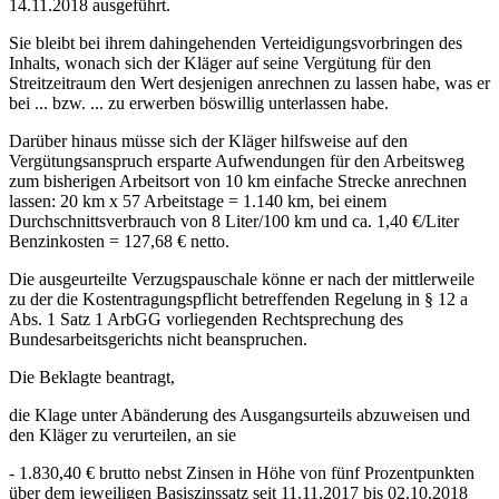
14.11.2018 ausgeführt.
Sie bleibt bei ihrem dahingehenden Verteidigungsvorbringen des
Inhalts, wonach sich der Kläger auf seine Vergütung für den
Streitzeitraum den Wert desjenigen anrechnen zu lassen habe, was er
bei ... bzw. ... zu erwerben böswillig unterlassen habe.
Darüber hinaus müsse sich der Kläger hilfsweise auf den
Vergütungsanspruch ersparte Aufwendungen für den Arbeitsweg
zum bisherigen Arbeitsort von 10 km einfache Strecke anrechnen
lassen: 20 km x 57 Arbeitstage = 1.140 km, bei einem
Durchschnittsverbrauch von 8 Liter/100 km und ca. 1,40 €/Liter
Benzinkosten = 127,68 € netto.
Die ausgeurteilte Verzugspauschale könne er nach der mittlerweile
zu der die Kostentragungspflicht betreffenden Regelung in § 12 a
Abs. 1 Satz 1 ArbGG vorliegenden Rechtsprechung des
Bundesarbeitsgerichts nicht beanspruchen.
Die Beklagte beantragt,
die Klage unter Abänderung des Ausgangsurteils abzuweisen und
den Kläger zu verurteilen, an sie
- 1.830,40 € brutto nebst Zinsen in Höhe von fünf Prozentpunkten
über dem jeweiligen Basiszinssatz seit 11.11.2017 bis 02.10.2018