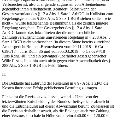
Verbraucher ist, also u. a. gerade zugunsten von Arbeitnehmern
gegenüber ihren Arbeitgebern, geändert. Selbst wenn der
Gesetzeswortlaut des § 12 a Abs. 1 Satz 1 ArbGG in Kollision zum
Regelungsgehalt des § 288 Abs. 5 Satz 1 BGB stehen sollte – wie
nicht –, würde letztgenannte Bestimmung als die zeitlich jüngere
Regelung vorgehen. Der Gesetzgeber des § 12 a Abs. 1 Satz 1
ArbGG konnte das Inkrafttreten der die unionsrechtliche
Zahlungsverzugsrichtlinie umsetzenden Regelung in § 288 Abs. 5
Satz 1 BGB nicht vorhersehen (in diesem Sinne bereits zutreffend
Arbeitsgericht Bremen-Bremerhaven vom 20.11.2018 – 6 Ca
6390/17 – Juris Rdnr. 36 und vom 05.03.2019 – 6 Ca 6294/18 –
Juris Rdnr. 40), und ein (etwaiger) überholter gesetzgeberischer
Wille lässt sich mithin auch nicht gegen eine Anwendbarkeit des §
288 Abs. 5 Satz 1 BGB ins Feld führen.
II.
Die Beklagte hat aufgrund der Regelung in § 97 Abs. 1 ZPO die
Kosten ihrer ohne Erfolg gebliebenen Berufung zu tragen.
Für sie ist die Revision zuzulassen, weil das Urteil von der
letzterwähnten Entscheidung des Bundesarbeitsgerichts abweicht
und die Entscheidung auf dieser Abweichung beruht. Zugelassen ist
die Revision deshalb insoweit, als die Beklagte auch zur Zahlung
einer Verzugspauschale in Höhe von dreimal 40,00 € = 120,00 €