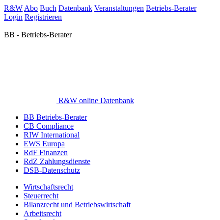
R&W
Abo
Buch
Datenbank
Veranstaltungen
Betriebs-Berater
Login
Registrieren
BB - Betriebs-Berater
R&W online Datenbank
BB Betriebs-Berater
CB Compliance
RIW International
EWS Europa
RdF Finanzen
RdZ Zahlungsdienste
DSB-Datenschutz
Wirtschaftsrecht
Steuerrecht
Bilanzrecht und Betriebswirtschaft
Arbeitsrecht