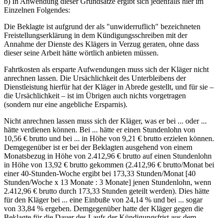
b) In Anwendung dieser Grundsätze ergibt sich jedenfalls hier im
Einzelnen Folgendes:
Die Beklagte ist aufgrund der als "unwiderruflich" bezeichneten
Freistellungserklärung in dem Kündigungsschreiben mit der
Annahme der Dienste des Klägers in Verzug geraten, ohne dass
dieser seine Arbeit hätte wörtlich anbieten müssen.
Fahrtkosten als ersparte Aufwendungen muss sich der Kläger nicht
anrechnen lassen. Die Ursächlichkeit des Unterbleibens der
Dienstleistung hierfür hat der Kläger in Abrede gestellt, und für sie –
die Ursächlichkeit – ist im Übrigen auch nichts vorgetragen
(sondern nur eine angebliche Ersparnis).
Nicht anrechnen lassen muss sich der Kläger, was er bei ... oder ...
hätte verdienen können. Bei ... hätte er einen Stundenlohn von
10,56 € brutto und bei ... in Höhe von 9,21 € brutto erzielen können.
Demgegenüber ist er bei der Beklagten ausgehend von einem
Monatsbezug in Höhe von 2.412,96 € brutto auf einen Stundenlohn
in Höhe von 13,92 € brutto gekommen (2.412,96 € brutto/Monat bei
einer 40-Stunden-Woche ergibt bei 173,33 Stunden/Monat [40
Stunden/Woche x 13 Monate : 3 Monate] jenen Stundenlohn, wenn
2.412,96 € brutto durch 173,33 Stunden geteilt werden). Dies hätte
für den Kläger bei ... eine Einbuße von 24,14 % und bei ... sogar
von 33,84 % ergeben. Demgegenüber hatte der Kläger gegen die
Beklagte für die Dauer des Laufs der Kündigungsfrist aus dem