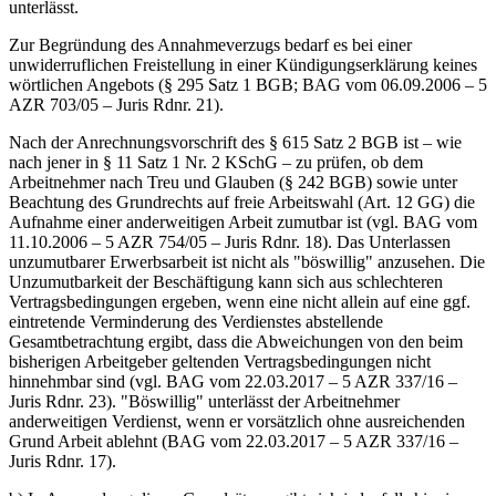
unterlässt.
Zur Begründung des Annahmeverzugs bedarf es bei einer
unwiderruflichen Freistellung in einer Kündigungserklärung keines
wörtlichen Angebots (§ 295 Satz 1 BGB; BAG vom 06.09.2006 – 5
AZR 703/05 – Juris Rdnr. 21).
Nach der Anrechnungsvorschrift des § 615 Satz 2 BGB ist – wie
nach jener in § 11 Satz 1 Nr. 2 KSchG – zu prüfen, ob dem
Arbeitnehmer nach Treu und Glauben (§ 242 BGB) sowie unter
Beachtung des Grundrechts auf freie Arbeitswahl (Art. 12 GG) die
Aufnahme einer anderweitigen Arbeit zumutbar ist (vgl. BAG vom
11.10.2006 – 5 AZR 754/05 – Juris Rdnr. 18). Das Unterlassen
unzumutbarer Erwerbsarbeit ist nicht als "böswillig" anzusehen. Die
Unzumutbarkeit der Beschäftigung kann sich aus schlechteren
Vertragsbedingungen ergeben, wenn eine nicht allein auf eine ggf.
eintretende Verminderung des Verdienstes abstellende
Gesamtbetrachtung ergibt, dass die Abweichungen von den beim
bisherigen Arbeitgeber geltenden Vertragsbedingungen nicht
hinnehmbar sind (vgl. BAG vom 22.03.2017 – 5 AZR 337/16 –
Juris Rdnr. 23). "Böswillig" unterlässt der Arbeitnehmer
anderweitigen Verdienst, wenn er vorsätzlich ohne ausreichenden
Grund Arbeit ablehnt (BAG vom 22.03.2017 – 5 AZR 337/16 –
Juris Rdnr. 17).