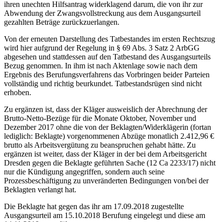
ihren unechten Hilfsantrag widerklagend darum, die von ihr zur
Abwendung der Zwangsvollstreckung aus dem Ausgangsurteil
gezahlten Beträge zurückzuerlangen.
Von der erneuten Darstellung des Tatbestandes im ersten Rechtszug
wird hier aufgrund der Regelung in § 69 Abs. 3 Satz 2 ArbGG
abgesehen und stattdessen auf den Tatbestand des Ausgangsurteils
Bezug genommen. In ihm ist nach Aktenlage sowie nach dem
Ergebnis des Berufungsverfahrens das Vorbringen beider Parteien
vollständig und richtig beurkundet. Tatbestandsrügen sind nicht
erhoben.
Zu ergänzen ist, dass der Kläger ausweislich der Abrechnung der
Brutto-Netto-Bezüge für die Monate Oktober, November und
Dezember 2017 ohne die von der Beklagten/Widerklägerin (fortan
lediglich: Beklagte) vorgenommenen Abzüge monatlich 2.412,96 €
brutto als Arbeitsvergütung zu beanspruchen gehabt hätte. Zu
ergänzen ist weiter, dass der Kläger in der bei dem Arbeitsgericht
Dresden gegen die Beklagte geführten Sache (12 Ca 2233/17) nicht
nur die Kündigung angegriffen, sondern auch seine
Prozessbeschäftigung zu unveränderten Bedingungen von/bei der
Beklagten verlangt hat.
Die Beklagte hat gegen das ihr am 17.09.2018 zugestellte
Ausgangsurteil am 15.10.2018 Berufung eingelegt und diese am