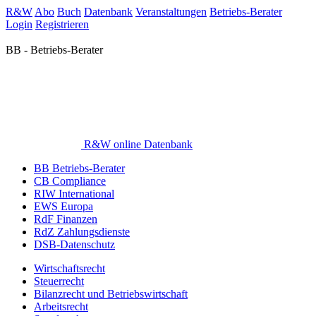
R&W
Abo
Buch
Datenbank
Veranstaltungen
Betriebs-Berater
Login
Registrieren
BB - Betriebs-Berater
R&W online Datenbank
BB Betriebs-Berater
CB Compliance
RIW International
EWS Europa
RdF Finanzen
RdZ Zahlungsdienste
DSB-Datenschutz
Wirtschaftsrecht
Steuerrecht
Bilanzrecht und Betriebswirtschaft
Arbeitsrecht