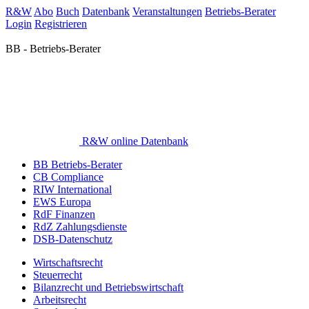
R&W
Abo
Buch
Datenbank
Veranstaltungen
Betriebs-Berater
Login
Registrieren
BB - Betriebs-Berater
R&W online Datenbank
BB Betriebs-Berater
CB Compliance
RIW International
EWS Europa
RdF Finanzen
RdZ Zahlungsdienste
DSB-Datenschutz
Wirtschaftsrecht
Steuerrecht
Bilanzrecht und Betriebswirtschaft
Arbeitsrecht