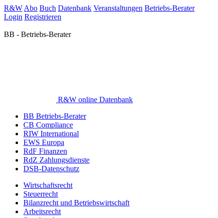
R&W
Abo
Buch
Datenbank
Veranstaltungen
Betriebs-Berater
Login
Registrieren
BB - Betriebs-Berater
R&W online Datenbank
BB Betriebs-Berater
CB Compliance
RIW International
EWS Europa
RdF Finanzen
RdZ Zahlungsdienste
DSB-Datenschutz
Wirtschaftsrecht
Steuerrecht
Bilanzrecht und Betriebswirtschaft
Arbeitsrecht