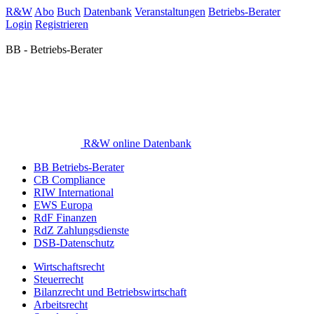
R&W
Abo
Buch
Datenbank
Veranstaltungen
Betriebs-Berater
Login
Registrieren
BB - Betriebs-Berater
R&W online Datenbank
BB Betriebs-Berater
CB Compliance
RIW International
EWS Europa
RdF Finanzen
RdZ Zahlungsdienste
DSB-Datenschutz
Wirtschaftsrecht
Steuerrecht
Bilanzrecht und Betriebswirtschaft
Arbeitsrecht