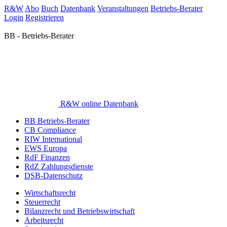
R&W
Abo
Buch
Datenbank
Veranstaltungen
Betriebs-Berater
Login
Registrieren
BB - Betriebs-Berater
R&W online Datenbank
BB Betriebs-Berater
CB Compliance
RIW International
EWS Europa
RdF Finanzen
RdZ Zahlungsdienste
DSB-Datenschutz
Wirtschaftsrecht
Steuerrecht
Bilanzrecht und Betriebswirtschaft
Arbeitsrecht