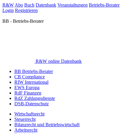
R&W
Abo
Buch
Datenbank
Veranstaltungen
Betriebs-Berater
Login
Registrieren
BB - Betriebs-Berater
R&W online Datenbank
BB Betriebs-Berater
CB Compliance
RIW International
EWS Europa
RdF Finanzen
RdZ Zahlungsdienste
DSB-Datenschutz
Wirtschaftsrecht
Steuerrecht
Bilanzrecht und Betriebswirtschaft
Arbeitsrecht