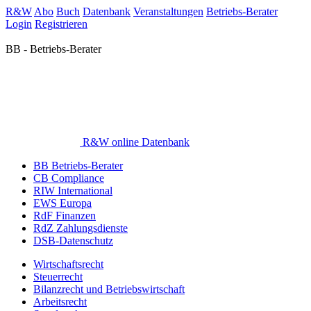
R&W
Abo
Buch
Datenbank
Veranstaltungen
Betriebs-Berater
Login
Registrieren
BB - Betriebs-Berater
R&W online Datenbank
BB Betriebs-Berater
CB Compliance
RIW International
EWS Europa
RdF Finanzen
RdZ Zahlungsdienste
DSB-Datenschutz
Wirtschaftsrecht
Steuerrecht
Bilanzrecht und Betriebswirtschaft
Arbeitsrecht