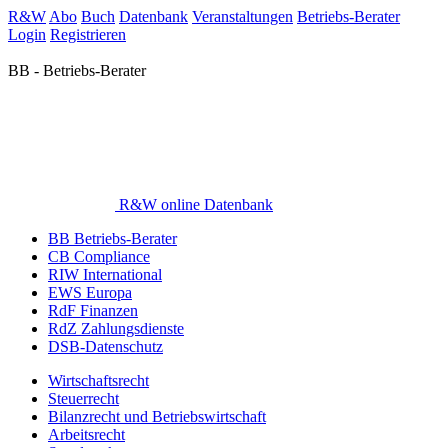
R&W
Abo
Buch
Datenbank
Veranstaltungen
Betriebs-Berater
Login
Registrieren
BB - Betriebs-Berater
R&W online Datenbank
BB Betriebs-Berater
CB Compliance
RIW International
EWS Europa
RdF Finanzen
RdZ Zahlungsdienste
DSB-Datenschutz
Wirtschaftsrecht
Steuerrecht
Bilanzrecht und Betriebswirtschaft
Arbeitsrecht