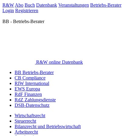
R&W
Abo
Buch
Datenbank
Veranstaltungen
Betriebs-Berater
Login
Registrieren
BB - Betriebs-Berater
R&W online Datenbank
BB Betriebs-Berater
CB Compliance
RIW International
EWS Europa
RdF Finanzen
RdZ Zahlungsdienste
DSB-Datenschutz
Wirtschaftsrecht
Steuerrecht
Bilanzrecht und Betriebswirtschaft
Arbeitsrecht