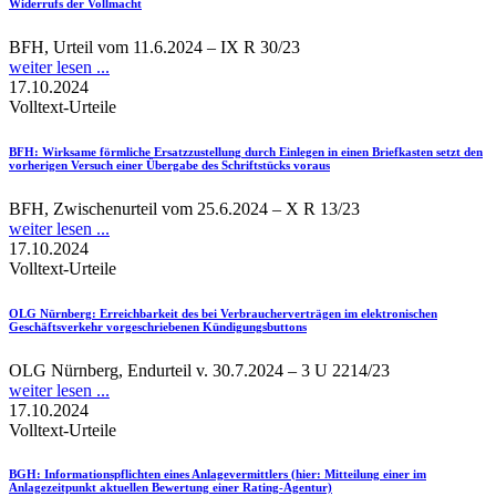
Widerrufs der Vollmacht
BFH, Urteil vom 11.6.2024 – IX R 30/23
weiter lesen ...
17.10.2024
Volltext-Urteile
BFH
: Wirksame förmliche Ersatzzustellung durch Einlegen in einen Briefkasten setzt den
vorherigen Versuch einer Übergabe des Schriftstücks voraus
BFH, Zwischenurteil vom 25.6.2024 – X R 13/23
weiter lesen ...
17.10.2024
Volltext-Urteile
OLG Nürnberg
: Erreichbarkeit des bei Verbraucherverträgen im elektronischen
Geschäftsverkehr vorgeschriebenen Kündigungsbuttons
OLG Nürnberg, Endurteil v. 30.7.2024 – 3 U 2214/23
weiter lesen ...
17.10.2024
Volltext-Urteile
BGH
: Informationspflichten eines Anlagevermittlers (hier: Mitteilung einer im
Anlagezeitpunkt aktuellen Bewertung einer Rating-Agentur)