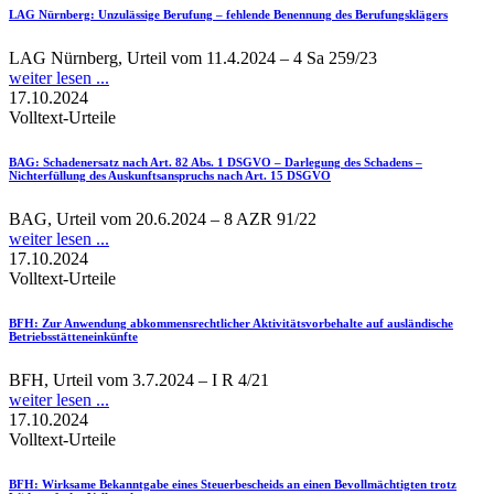
LAG Nürnberg
: Unzulässige Berufung – fehlende Benennung des Berufungsklägers
LAG Nürnberg, Urteil vom 11.4.2024 – 4 Sa 259/23
weiter lesen ...
17.10.2024
Volltext-Urteile
BAG
: Schadenersatz nach Art. 82 Abs. 1 DSGVO – Darlegung des Schadens –
Nichterfüllung des Auskunftsanspruchs nach Art. 15 DSGVO
BAG, Urteil vom 20.6.2024 – 8 AZR 91/22
weiter lesen ...
17.10.2024
Volltext-Urteile
BFH
: Zur Anwendung abkommensrechtlicher Aktivitätsvorbehalte auf ausländische
Betriebsstätteneinkünfte
BFH, Urteil vom 3.7.2024 – I R 4/21
weiter lesen ...
17.10.2024
Volltext-Urteile
BFH
: Wirksame Bekanntgabe eines Steuerbescheids an einen Bevollmächtigten trotz