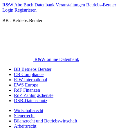
R&W
Abo
Buch
Datenbank
Veranstaltungen
Betriebs-Berater
Login
Registrieren
BB - Betriebs-Berater
R&W online Datenbank
BB Betriebs-Berater
CB Compliance
RIW International
EWS Europa
RdF Finanzen
RdZ Zahlungsdienste
DSB-Datenschutz
Wirtschaftsrecht
Steuerrecht
Bilanzrecht und Betriebswirtschaft
Arbeitsrecht